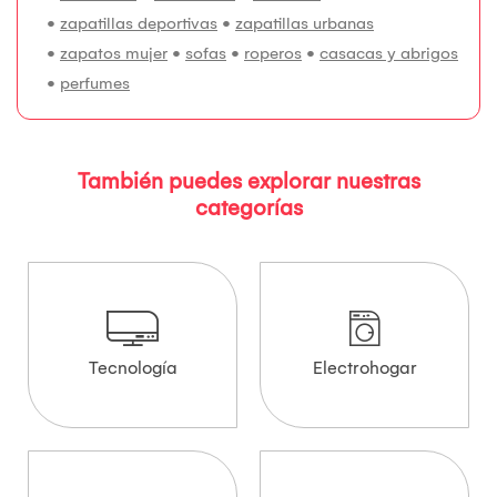
•
zapatillas deportivas
•
zapatillas urbanas
•
zapatos mujer
•
sofas
•
roperos
•
casacas y abrigos
•
perfumes
También puedes explorar nuestras
categorías
Tecnología
Electrohogar