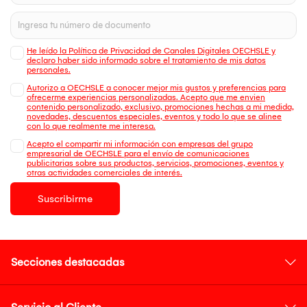
He leído la Política de Privacidad de Canales Digitales OECHSLE y
declaro haber sido informado sobre el tratamiento de mis datos
personales.
Autorizo a OECHSLE a conocer mejor mis gustos y preferencias para
ofrecerme experiencias personalizadas. Acepto que me envien
contenido personalizado, exclusivo, promociones hechas a mi medida,
novedades, descuentos especiales, eventos y todo lo que se alinee
con lo que realmente me interesa.
Acepto el compartir mi información con empresas del grupo
empresarial de OECHSLE para el envío de comunicaciones
publicitarias sobre sus productos, servicios, promociones, eventos y
otras actividades comerciales de interés.
Suscribirme
Secciones destacadas