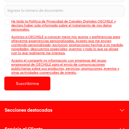
He leído la Política de Privacidad de Canales Digitales OECHSLE y
declaro haber sido informado sobre el tratamiento de mis datos
personales.
Autorizo a OECHSLE a conocer mejor mis gustos y preferencias para
ofrecerme experiencias personalizadas. Acepto que me envien
contenido personalizado, exclusivo, promociones hechas a mi medida,
novedades, descuentos especiales, eventos y todo lo que se alinee
con lo que realmente me interesa.
Acepto el compartir mi información con empresas del grupo
empresarial de OECHSLE para el envío de comunicaciones
publicitarias sobre sus productos, servicios, promociones, eventos y
otras actividades comerciales de interés.
Suscribirme
Secciones destacadas