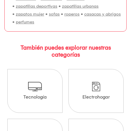
•
zapatillas deportivas
•
zapatillas urbanas
•
zapatos mujer
•
sofas
•
roperos
•
casacas y abrigos
•
perfumes
También puedes explorar nuestras
categorías
Tecnología
Electrohogar