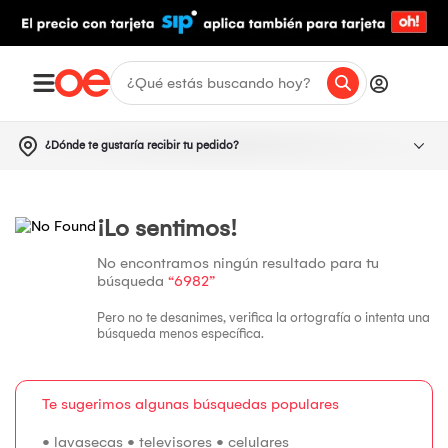
¿Dónde te gustaría recibir tu pedido?
¡Lo sentimos!
No encontramos ningún resultado para tu
búsqueda
“6982”
Pero no te desanimes, verifica la ortografía o intenta una
búsqueda menos específica.
Te sugerimos algunas búsquedas populares
•
lavasecas
•
televisores
•
celulares