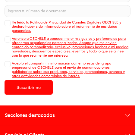
He leído la Política de Privacidad de Canales Digitales OECHSLE y
declaro haber sido informado sobre el tratamiento de mis datos
personales.
Autorizo a OECHSLE a conocer mejor mis gustos y preferencias para
ofrecerme experiencias personalizadas. Acepto que me envien
contenido personalizado, exclusivo, promociones hechas a mi medida,
novedades, descuentos especiales, eventos y todo lo que se alinee
con lo que realmente me interesa.
Acepto el compartir mi información con empresas del grupo
empresarial de OECHSLE para el envío de comunicaciones
publicitarias sobre sus productos, servicios, promociones, eventos y
otras actividades comerciales de interés.
Suscribirme
Secciones destacadas