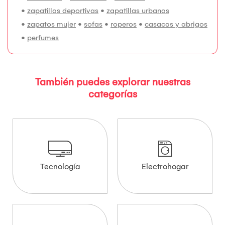
•
zapatillas deportivas
•
zapatillas urbanas
•
zapatos mujer
•
sofas
•
roperos
•
casacas y abrigos
•
perfumes
También puedes explorar nuestras
categorías
Tecnología
Electrohogar