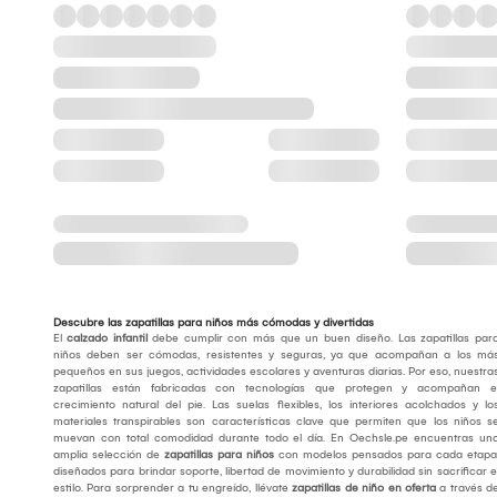
Descubre las zapatillas para niños más cómodas y divertidas
El
calzado infantil
debe cumplir con más que un buen diseño. Las zapatillas par
niños deben ser cómodas, resistentes y seguras, ya que acompañan a los má
pequeños en sus juegos, actividades escolares y aventuras diarias. Por eso, nuestra
zapatillas están fabricadas con tecnologías que protegen y acompañan e
crecimiento natural del pie. Las suelas flexibles, los interiores acolchados y lo
materiales transpirables son características clave que permiten que los niños s
muevan con total comodidad durante todo el día. En Oechsle.pe encuentras un
amplia selección de
zapatillas para niños
con modelos pensados para cada etapa
diseñados para brindar soporte, libertad de movimiento y durabilidad sin sacrificar e
estilo. Para sorprender a tu engreído, llévate
zapatillas de niño en oferta
a través d