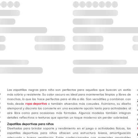
Las zapatillas negras para niño son perfectas para aquellos que buscan un estilo
a
más sobrio y resistente. Su color oscuro es ideal para mantenerlas limpias y libres de
s
manchas, lo que las hace perfectas para el día a día. Son versátiles y combinan con
s
todo, desde
ropa deportiva
o también atuendos más casuales. Asimismo, su diseño
l
atemporal y discreto las convierte en una excelente opción tanto para actividades al
s
aire libre como para ocasiones más formales. Algunos modelos también integran
e
detalles reflectivos o texturas que aportan un toque moderno sin perder sobriedad.
a
Zapatillas deportivas para niños
,
Diseñadas para brindar soporte y rendimiento en el juego o actividades físicas, las
l
zapatillas deportivas para niños ofrecen una estructura liviana, amortiguación
e
adecuada y buena ventilación. Están confeccionadas con materiales respirables