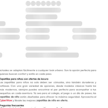
actuales se adaptan fácilmente a cualquier look urbano. Son la opción perfecta para
quienes buscan confort y estilo en cada paso.
Zapatillas para niños con ofertas de locura
Las zapatillas para niños no solo deben ser cómodas, sino también duraderas y
estilosas. Con una gran variedad de opciones, desde modelos clásicos hasta los
más modernos, siempre puedes encontrar el par perfecto para acompañar a tus
pequeños en cada aventura. Ya sea para el colegio, el juego o un día de paseo, las
zapatillas de niño
están diseñadas para ofrecer la máxima seguridad. Aprovecha el
CyberWow
y llévate las mejores
zapatillas de niño en oferta.
Preguntas frecuentes