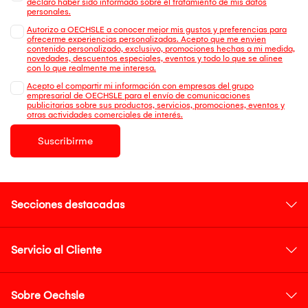
declaro haber sido informado sobre el tratamiento de mis datos
personales.
Autorizo a OECHSLE a conocer mejor mis gustos y preferencias para
ofrecerme experiencias personalizadas. Acepto que me envien
contenido personalizado, exclusivo, promociones hechas a mi medida,
novedades, descuentos especiales, eventos y todo lo que se alinee
con lo que realmente me interesa.
Acepto el compartir mi información con empresas del grupo
empresarial de OECHSLE para el envío de comunicaciones
publicitarias sobre sus productos, servicios, promociones, eventos y
otras actividades comerciales de interés.
Suscribirme
Secciones destacadas
Servicio al Cliente
Sobre Oechsle