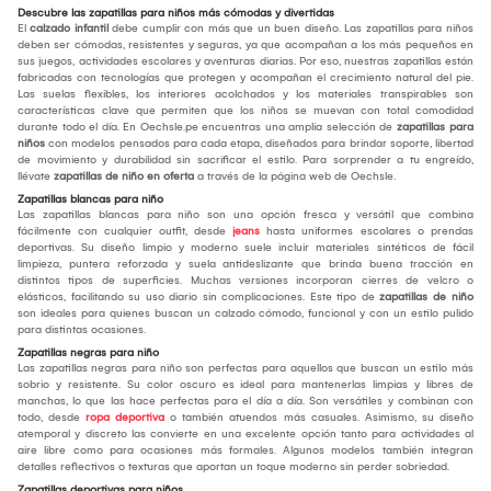
Descubre las zapatillas para niños más cómodas y divertidas
El
calzado infantil
debe cumplir con más que un buen diseño. Las zapatillas para niños
deben ser cómodas, resistentes y seguras, ya que acompañan a los más pequeños en
sus juegos, actividades escolares y aventuras diarias. Por eso, nuestras zapatillas están
fabricadas con tecnologías que protegen y acompañan el crecimiento natural del pie.
Las suelas flexibles, los interiores acolchados y los materiales transpirables son
características clave que permiten que los niños se muevan con total comodidad
durante todo el día. En Oechsle.pe encuentras una amplia selección de
zapatillas para
niños
con modelos pensados para cada etapa, diseñados para brindar soporte, libertad
de movimiento y durabilidad sin sacrificar el estilo. Para sorprender a tu engreído,
llévate
zapatillas de niño en oferta
a través de la página web de Oechsle.
Zapatillas blancas para niño
Las zapatillas blancas para niño son una opción fresca y versátil que combina
fácilmente con cualquier outfit, desde
jeans
hasta uniformes escolares o prendas
deportivas. Su diseño limpio y moderno suele incluir materiales sintéticos de fácil
limpieza, puntera reforzada y suela antideslizante que brinda buena tracción en
distintos tipos de superficies. Muchas versiones incorporan cierres de velcro o
elásticos, facilitando su uso diario sin complicaciones. Este tipo de
zapatillas de niño
son ideales para quienes buscan un calzado cómodo, funcional y con un estilo pulido
para distintas ocasiones.
Zapatillas negras para niño
Las zapatillas negras para niño son perfectas para aquellos que buscan un estilo más
sobrio y resistente. Su color oscuro es ideal para mantenerlas limpias y libres de
manchas, lo que las hace perfectas para el día a día. Son versátiles y combinan con
todo, desde
ropa deportiva
o también atuendos más casuales. Asimismo, su diseño
atemporal y discreto las convierte en una excelente opción tanto para actividades al
aire libre como para ocasiones más formales. Algunos modelos también integran
detalles reflectivos o texturas que aportan un toque moderno sin perder sobriedad.
Zapatillas deportivas para niños