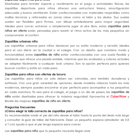
Diseñadas para brindar soporte y rendimiento en el juego o actividades físicas, las
zapatillas deportivas para niños ofrecen una estructura liviana, amortiguación
adecuada y buena ventilación. Están confeccionadas con materiales respirables como
mallas técnicas y reforzadas en zonas clave como el talón y los dedos. Sus suelas
suelen ser flexibles pero firmes, con dibujo antideslizante para mayor seguridad.
Ideales para correr, entrenar o simplemente jugar al aire libre, estas
zapatillas para
niños en oferta
están pensadas para resistir el ritmo activo de los más pequeños sin
comprometer el confort.
Zapatillas urbanas niño
Las zapatillas urbanas para niños destacan por su estilo moderno y versátil, ideales
para el uso diario en la ciudad o el colegio. Con un diseño que combina moda y
funcionalidad, estas
zapatillas de niño
están confeccionadas con una suela flexible y
resistente que ofrece una pisada estable, mientras que los acabados y colores actuales
se adaptan fácilmente a cualquier look urbano. Son la opción perfecta para quienes
buscan confort y estilo en cada paso.
Zapatillas para niños con ofertas de locura
Las zapatillas para niños no solo deben ser cómodas, sino también duraderas y
estilosas. Con una gran variedad de opciones, desde modelos clásicos hasta los más
modernos, siempre puedes encontrar el par perfecto para acompañar a tus pequeños
en cada aventura. Ya sea para el colegio, el juego o un día de paseo, las
zapatillas de
niño
están diseñadas para ofrecer la máxima seguridad. Aprovecha el
CyberWow
y
llévate las mejores
zapatillas de niño en oferta.
Preguntas frecuentes
¿Cómo elegir la talla correcta de zapatillas para niños?
Es recomendable medir el pie del niño desde el talón hasta la punta del dedo más largo
y consultar la guía de tallas del fabricante. Dejar un pequeño espacio (alrededor de 0,5
a 1 cm) ayuda a que el pie tenga espacio para crecer.
Las
zapatillas para niño
que tu pequeño necesita llegan este