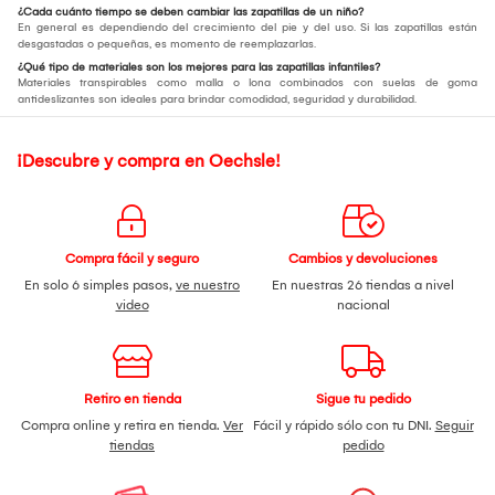
¿Cada cuánto tiempo se deben cambiar las zapatillas de un niño?
En general es dependiendo del crecimiento del pie y del uso. Si las zapatillas están
desgastadas o pequeñas, es momento de reemplazarlas.
¿Qué tipo de materiales son los mejores para las zapatillas infantiles?
Materiales transpirables como malla o lona combinados con suelas de goma
antideslizantes son ideales para brindar comodidad, seguridad y durabilidad.
¡Descubre y compra en Oechsle!
Compra fácil y seguro
Cambios y devoluciones
En solo 6 simples pasos,
ve nuestro
En nuestras 26 tiendas a nivel
video
nacional
Retiro en tienda
Sigue tu pedido
Compra online y retira en tienda.
Ver
Fácil y rápido sólo con tu DNI.
Seguir
tiendas
pedido