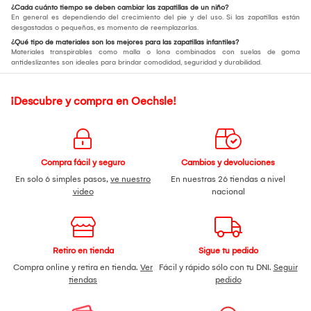
¿Cada cuánto tiempo se deben cambiar las zapatillas de un niño?
En general es dependiendo del crecimiento del pie y del uso. Si las zapatillas están
desgastadas o pequeñas, es momento de reemplazarlas.
¿Qué tipo de materiales son los mejores para las zapatillas infantiles?
Materiales transpirables como malla o lona combinados con suelas de goma
antideslizantes son ideales para brindar comodidad, seguridad y durabilidad.
¡Descubre y compra en Oechsle!
Compra fácil y seguro
Cambios y devoluciones
En solo 6 simples pasos,
ve nuestro
En nuestras 26 tiendas a nivel
video
nacional
Retiro en tienda
Sigue tu pedido
Compra online y retira en tienda.
Ver
Fácil y rápido sólo con tu DNI.
Seguir
tiendas
pedido