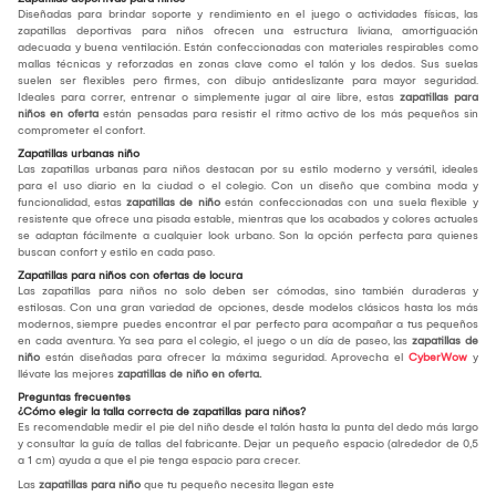
Diseñadas para brindar soporte y rendimiento en el juego o actividades físicas, las
zapatillas deportivas para niños ofrecen una estructura liviana, amortiguación
adecuada y buena ventilación. Están confeccionadas con materiales respirables como
mallas técnicas y reforzadas en zonas clave como el talón y los dedos. Sus suelas
suelen ser flexibles pero firmes, con dibujo antideslizante para mayor seguridad.
Ideales para correr, entrenar o simplemente jugar al aire libre, estas
zapatillas para
niños en oferta
están pensadas para resistir el ritmo activo de los más pequeños sin
comprometer el confort.
Zapatillas urbanas niño
Las zapatillas urbanas para niños destacan por su estilo moderno y versátil, ideales
para el uso diario en la ciudad o el colegio. Con un diseño que combina moda y
funcionalidad, estas
zapatillas de niño
están confeccionadas con una suela flexible y
resistente que ofrece una pisada estable, mientras que los acabados y colores actuales
se adaptan fácilmente a cualquier look urbano. Son la opción perfecta para quienes
buscan confort y estilo en cada paso.
Zapatillas para niños con ofertas de locura
Las zapatillas para niños no solo deben ser cómodas, sino también duraderas y
estilosas. Con una gran variedad de opciones, desde modelos clásicos hasta los más
modernos, siempre puedes encontrar el par perfecto para acompañar a tus pequeños
en cada aventura. Ya sea para el colegio, el juego o un día de paseo, las
zapatillas de
niño
están diseñadas para ofrecer la máxima seguridad. Aprovecha el
CyberWow
y
llévate las mejores
zapatillas de niño en oferta.
Preguntas frecuentes
¿Cómo elegir la talla correcta de zapatillas para niños?
Es recomendable medir el pie del niño desde el talón hasta la punta del dedo más largo
y consultar la guía de tallas del fabricante. Dejar un pequeño espacio (alrededor de 0,5
a 1 cm) ayuda a que el pie tenga espacio para crecer.
Las
zapatillas para niño
que tu pequeño necesita llegan este