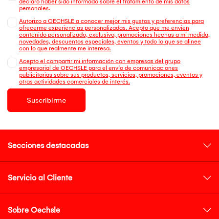
declaro haber sido informado sobre el tratamiento de mis datos
personales.
Autorizo a OECHSLE a conocer mejor mis gustos y preferencias para
ofrecerme experiencias personalizadas. Acepto que me envien
contenido personalizado, exclusivo, promociones hechas a mi medida,
novedades, descuentos especiales, eventos y todo lo que se alinee
con lo que realmente me interesa.
Acepto el compartir mi información con empresas del grupo
empresarial de OECHSLE para el envío de comunicaciones
publicitarias sobre sus productos, servicios, promociones, eventos y
otras actividades comerciales de interés.
Suscribirme
Secciones destacadas
Servicio al Cliente
Sobre Oechsle