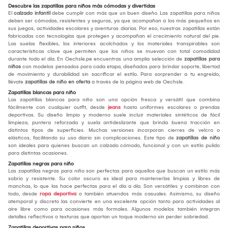
Descubre las zapatillas para niños más cómodas y divertidas
El
calzado infantil
debe cumplir con más que un buen diseño. Las zapatillas para niños
deben ser cómodas, resistentes y seguras, ya que acompañan a los más pequeños en
sus juegos, actividades escolares y aventuras diarias. Por eso, nuestras zapatillas están
fabricadas con tecnologías que protegen y acompañan el crecimiento natural del pie.
Las suelas flexibles, los interiores acolchados y los materiales transpirables son
características clave que permiten que los niños se muevan con total comodidad
durante todo el día. En Oechsle.pe encuentras una amplia selección de
zapatillas para
niños
con modelos pensados para cada etapa, diseñados para brindar soporte, libertad
de movimiento y durabilidad sin sacrificar el estilo. Para sorprender a tu engreído,
llévate
zapatillas de niño en oferta
a través de la página web de Oechsle.
Zapatillas blancas para niño
Las zapatillas blancas para niño son una opción fresca y versátil que combina
fácilmente con cualquier outfit, desde
jeans
hasta uniformes escolares o prendas
deportivas. Su diseño limpio y moderno suele incluir materiales sintéticos de fácil
limpieza, puntera reforzada y suela antideslizante que brinda buena tracción en
distintos tipos de superficies. Muchas versiones incorporan cierres de velcro o
elásticos, facilitando su uso diario sin complicaciones. Este tipo de
zapatillas de niño
son ideales para quienes buscan un calzado cómodo, funcional y con un estilo pulido
para distintas ocasiones.
Zapatillas negras para niño
Las zapatillas negras para niño son perfectas para aquellos que buscan un estilo más
sobrio y resistente. Su color oscuro es ideal para mantenerlas limpias y libres de
manchas, lo que las hace perfectas para el día a día. Son versátiles y combinan con
todo, desde
ropa deportiva
o también atuendos más casuales. Asimismo, su diseño
atemporal y discreto las convierte en una excelente opción tanto para actividades al
aire libre como para ocasiones más formales. Algunos modelos también integran
detalles reflectivos o texturas que aportan un toque moderno sin perder sobriedad.
Zapatillas deportivas para niños