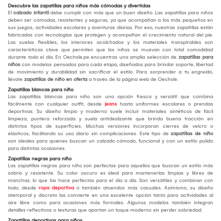
Descubre las zapatillas para niños más cómodas y divertidas
El
calzado infantil
debe cumplir con más que un buen diseño. Las zapatillas para niños
deben ser cómodas, resistentes y seguras, ya que acompañan a los más pequeños en
sus juegos, actividades escolares y aventuras diarias. Por eso, nuestras zapatillas están
fabricadas con tecnologías que protegen y acompañan el crecimiento natural del pie.
Las suelas flexibles, los interiores acolchados y los materiales transpirables son
características clave que permiten que los niños se muevan con total comodidad
durante todo el día. En Oechsle.pe encuentras una amplia selección de
zapatillas para
niños
con modelos pensados para cada etapa, diseñados para brindar soporte, libertad
de movimiento y durabilidad sin sacrificar el estilo. Para sorprender a tu engreído,
llévate
zapatillas de niño en oferta
a través de la página web de Oechsle.
Zapatillas blancas para niño
Las zapatillas blancas para niño son una opción fresca y versátil que combina
fácilmente con cualquier outfit, desde
jeans
hasta uniformes escolares o prendas
deportivas. Su diseño limpio y moderno suele incluir materiales sintéticos de fácil
limpieza, puntera reforzada y suela antideslizante que brinda buena tracción en
distintos tipos de superficies. Muchas versiones incorporan cierres de velcro o
elásticos, facilitando su uso diario sin complicaciones. Este tipo de
zapatillas de niño
son ideales para quienes buscan un calzado cómodo, funcional y con un estilo pulido
para distintas ocasiones.
Zapatillas negras para niño
Las zapatillas negras para niño son perfectas para aquellos que buscan un estilo más
sobrio y resistente. Su color oscuro es ideal para mantenerlas limpias y libres de
manchas, lo que las hace perfectas para el día a día. Son versátiles y combinan con
todo, desde
ropa deportiva
o también atuendos más casuales. Asimismo, su diseño
atemporal y discreto las convierte en una excelente opción tanto para actividades al
aire libre como para ocasiones más formales. Algunos modelos también integran
detalles reflectivos o texturas que aportan un toque moderno sin perder sobriedad.
Zapatillas deportivas para niños