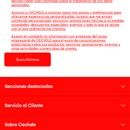
declaro haber sido informado sobre el tratamiento de mis datos
personales.
Autorizo a OECHSLE a conocer mejor mis gustos y preferencias para
ofrecerme experiencias personalizadas. Acepto que me envien
contenido personalizado, exclusivo, promociones hechas a mi medida,
novedades, descuentos especiales, eventos y todo lo que se alinee
con lo que realmente me interesa.
Acepto el compartir mi información con empresas del grupo
empresarial de OECHSLE para el envío de comunicaciones
publicitarias sobre sus productos, servicios, promociones, eventos y
otras actividades comerciales de interés.
Suscribirme
Secciones destacadas
Servicio al Cliente
Sobre Oechsle