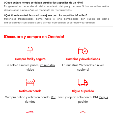
¿Cada cuánto tiempo se deben cambiar las zapatillas de un niño?
En general es dependiendo del crecimiento del pie y del uso. Si las zapatillas están
desgastadas o pequeñas, es momento de reemplazarlas.
¿Qué tipo de materiales son los mejores para las zapatillas infantiles?
Materiales transpirables como malla o lona combinados con suelas de goma
antideslizantes son ideales para brindar comodidad, seguridad y durabilidad.
¡Descubre y compra en Oechsle!
Compra fácil y seguro
Cambios y devoluciones
En solo 6 simples pasos,
ve nuestro
En nuestras 26 tiendas a nivel
video
nacional
Retiro en tienda
Sigue tu pedido
Compra online y retira en tienda.
Ver
Fácil y rápido sólo con tu DNI.
Seguir
tiendas
pedido