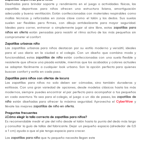
Diseñadas para brindar soporte y rendimiento en el juego o actividades físicas, las
zapatillas deportivas para niños ofrecen una estructura liviana, amortiguación
adecuada y buena ventilación. Están confeccionadas con materiales respirables como
mallas técnicas y reforzadas en zonas clave como el talón y los dedos. Sus suelas
suelen ser flexibles pero firmes, con dibujo antideslizante para mayor seguridad.
Ideales para correr, entrenar o simplemente jugar al aire libre, estas
zapatillas para
niños en oferta
están pensadas para resistir el ritmo activo de los más pequeños sin
comprometer el confort.
Zapatillas urbanas niño
Las zapatillas urbanas para niños destacan por su estilo moderno y versátil, ideales
para el uso diario en la ciudad o el colegio. Con un diseño que combina moda y
funcionalidad, estas
zapatillas de niño
están confeccionadas con una suela flexible y
resistente que ofrece una pisada estable, mientras que los acabados y colores actuales
se adaptan fácilmente a cualquier look urbano. Son la opción perfecta para quienes
buscan confort y estilo en cada paso.
Zapatillas para niños con ofertas de locura
Las zapatillas para niños no solo deben ser cómodas, sino también duraderas y
estilosas. Con una gran variedad de opciones, desde modelos clásicos hasta los más
modernos, siempre puedes encontrar el par perfecto para acompañar a tus pequeños
en cada aventura. Ya sea para el colegio, el juego o un día de paseo, las
zapatillas de
niño
están diseñadas para ofrecer la máxima seguridad. Aprovecha el
CyberWow
y
llévate las mejores
zapatillas de niño en oferta.
Preguntas frecuentes
¿Cómo elegir la talla correcta de zapatillas para niños?
Es recomendable medir el pie del niño desde el talón hasta la punta del dedo más largo
y consultar la guía de tallas del fabricante. Dejar un pequeño espacio (alrededor de 0,5
a 1 cm) ayuda a que el pie tenga espacio para crecer.
Las
zapatillas para niño
que tu pequeño necesita llegan este