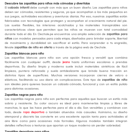
Descubre las zapatillas para niños más cómodas y divertidas
El
calzado infantil
debe cumplir con más que un buen diseño. Las zapatillas para niños
deben ser cómodas, resistentes y seguras, ya que acompañan a los más pequeños en
sus juegos, actividades escolares y aventuras diarias. Por eso, nuestras zapatillas están
fabricadas con tecnologías que protegen y acompañan el crecimiento natural del pie.
Las suelas flexibles, los interiores acolchados y los materiales transpirables son
características clave que permiten que los niños se muevan con total comodidad
durante todo el día. En Oechsle.pe encuentras una amplia selección de
zapatillas para
niños
con modelos pensados para cada etapa, diseñados para brindar soporte, libertad
de movimiento y durabilidad sin sacrificar el estilo. Para sorprender a tu engreído,
llévate
zapatillas de niño en oferta
a través de la página web de Oechsle.
Zapatillas blancas para niño
Las zapatillas blancas para niño son una opción fresca y versátil que combina
fácilmente con cualquier outfit, desde
jeans
hasta uniformes escolares o prendas
deportivas. Su diseño limpio y moderno suele incluir materiales sintéticos de fácil
limpieza, puntera reforzada y suela antideslizante que brinda buena tracción en
distintos tipos de superficies. Muchas versiones incorporan cierres de velcro o
elásticos, facilitando su uso diario sin complicaciones. Este tipo de
zapatillas de niño
son ideales para quienes buscan un calzado cómodo, funcional y con un estilo pulido
para distintas ocasiones.
Zapatillas negras para niño
Las zapatillas negras para niño son perfectas para aquellos que buscan un estilo más
sobrio y resistente. Su color oscuro es ideal para mantenerlas limpias y libres de
manchas, lo que las hace perfectas para el día a día. Son versátiles y combinan con
todo, desde
ropa deportiva
o también atuendos más casuales. Asimismo, su diseño
atemporal y discreto las convierte en una excelente opción tanto para actividades al
aire libre como para ocasiones más formales. Algunos modelos también integran
detalles reflectivos o texturas que aportan un toque moderno sin perder sobriedad.
Zapatillas deportivas para niños