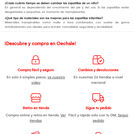
¿Cada cuánto tiempo se deben cambiar las zapatillas de un niño?
En general es dependiendo del crecimiento del pie y del uso. Si las zapatillas están
desgastadas o pequeñas, es momento de reemplazarlas.
¿Qué tipo de materiales son los mejores para las zapatillas infantiles?
Materiales transpirables como malla o lona combinados con suelas de goma
antideslizantes son ideales para brindar comodidad, seguridad y durabilidad.
¡Descubre y compra en Oechsle!
Compra fácil y seguro
Cambios y devoluciones
En solo 6 simples pasos,
ve nuestro
En nuestras 26 tiendas a nivel
video
nacional
Retiro en tienda
Sigue tu pedido
Compra online y retira en tienda.
Ver
Fácil y rápido sólo con tu DNI.
Seguir
tiendas
pedido