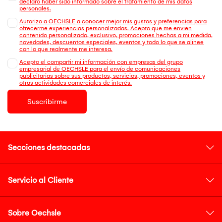
declaro haber sido informado sobre el tratamiento de mis datos
personales.
Autorizo a OECHSLE a conocer mejor mis gustos y preferencias para
ofrecerme experiencias personalizadas. Acepto que me envien
contenido personalizado, exclusivo, promociones hechas a mi medida,
novedades, descuentos especiales, eventos y todo lo que se alinee
con lo que realmente me interesa.
Acepto el compartir mi información con empresas del grupo
empresarial de OECHSLE para el envío de comunicaciones
publicitarias sobre sus productos, servicios, promociones, eventos y
otras actividades comerciales de interés.
Suscribirme
Secciones destacadas
Servicio al Cliente
Sobre Oechsle