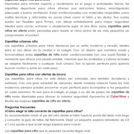
Diseñadas para brindar soporte y rendimiento en el juego o actividades físicas, las
zapatillas deportivas para niños ofrecen una estructura liviana, amortiguación
adecuada y buena ventilación. Están confeccionadas con materiales respirables como
mallas técnicas y reforzadas en zonas clave como el talón y los dedos. Sus suelas
suelen ser flexibles pero firmes, con dibujo antideslizante para mayor seguridad.
Ideales para correr, entrenar o simplemente jugar al aire libre, estas
zapatillas para
niños en oferta
están pensadas para resistir el ritmo activo de los más pequeños sin
comprometer el confort.
Zapatillas urbanas niño
Las zapatillas urbanas para niños destacan por su estilo moderno y versátil, ideales
para el uso diario en la ciudad o el colegio. Con un diseño que combina moda y
funcionalidad, estas
zapatillas de niño
están confeccionadas con una suela flexible y
resistente que ofrece una pisada estable, mientras que los acabados y colores actuales
se adaptan fácilmente a cualquier look urbano. Son la opción perfecta para quienes
buscan confort y estilo en cada paso.
Zapatillas para niños con ofertas de locura
Las zapatillas para niños no solo deben ser cómodas, sino también duraderas y
estilosas. Con una gran variedad de opciones, desde modelos clásicos hasta los más
modernos, siempre puedes encontrar el par perfecto para acompañar a tus pequeños
en cada aventura. Ya sea para el colegio, el juego o un día de paseo, las
zapatillas de
niño
están diseñadas para ofrecer la máxima seguridad. Aprovecha el
CyberWow
y
llévate las mejores
zapatillas de niño en oferta.
Preguntas frecuentes
¿Cómo elegir la talla correcta de zapatillas para niños?
Es recomendable medir el pie del niño desde el talón hasta la punta del dedo más largo
y consultar la guía de tallas del fabricante. Dejar un pequeño espacio (alrededor de 0,5
a 1 cm) ayuda a que el pie tenga espacio para crecer.
Las
zapatillas para niño
que tu pequeño necesita llegan este