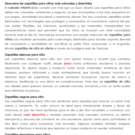
Descubre las zapatillas para niños más cómodas y divertidas
El
calzado infantil
debe cumplir con más que un buen diseño. Las zapatillas para niños
deben ser cómodas, resistentes y seguras, ya que acompañan a los más pequeños en
sus juegos, actividades escolares y aventuras diarias. Por eso, nuestras zapatillas están
fabricadas con tecnologías que protegen y acompañan el crecimiento natural del pie.
Las suelas flexibles, los interiores acolchados y los materiales transpirables son
características clave que permiten que los niños se muevan con total comodidad
durante todo el día. En Oechsle.pe encuentras una amplia selección de
zapatillas para
niños
con modelos pensados para cada etapa, diseñados para brindar soporte, libertad
de movimiento y durabilidad sin sacrificar el estilo. Para sorprender a tu engreído,
llévate
zapatillas de niño en oferta
a través de la página web de Oechsle.
Zapatillas blancas para niño
Las zapatillas blancas para niño son una opción fresca y versátil que combina
fácilmente con cualquier outfit, desde
jeans
hasta uniformes escolares o prendas
deportivas. Su diseño limpio y moderno suele incluir materiales sintéticos de fácil
limpieza, puntera reforzada y suela antideslizante que brinda buena tracción en
distintos tipos de superficies. Muchas versiones incorporan cierres de velcro o
elásticos, facilitando su uso diario sin complicaciones. Este tipo de
zapatillas de niño
son ideales para quienes buscan un calzado cómodo, funcional y con un estilo pulido
para distintas ocasiones.
Zapatillas negras para niño
Las zapatillas negras para niño son perfectas para aquellos que buscan un estilo más
sobrio y resistente. Su color oscuro es ideal para mantenerlas limpias y libres de
manchas, lo que las hace perfectas para el día a día. Son versátiles y combinan con
todo, desde
ropa deportiva
o también atuendos más casuales. Asimismo, su diseño
atemporal y discreto las convierte en una excelente opción tanto para actividades al
aire libre como para ocasiones más formales. Algunos modelos también integran
detalles reflectivos o texturas que aportan un toque moderno sin perder sobriedad.
Zapatillas deportivas para niños