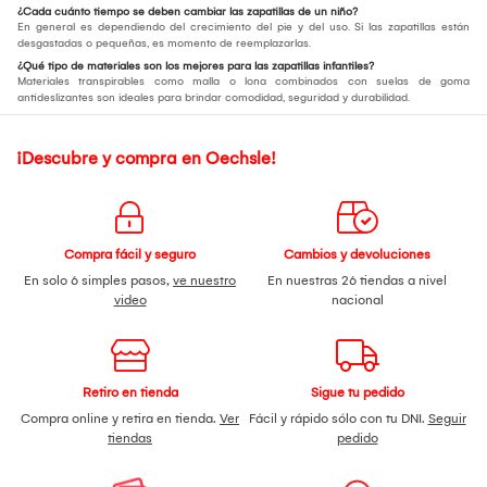
¿Cada cuánto tiempo se deben cambiar las zapatillas de un niño?
En general es dependiendo del crecimiento del pie y del uso. Si las zapatillas están
desgastadas o pequeñas, es momento de reemplazarlas.
¿Qué tipo de materiales son los mejores para las zapatillas infantiles?
Materiales transpirables como malla o lona combinados con suelas de goma
antideslizantes son ideales para brindar comodidad, seguridad y durabilidad.
¡Descubre y compra en Oechsle!
Compra fácil y seguro
Cambios y devoluciones
En solo 6 simples pasos,
ve nuestro
En nuestras 26 tiendas a nivel
video
nacional
Retiro en tienda
Sigue tu pedido
Compra online y retira en tienda.
Ver
Fácil y rápido sólo con tu DNI.
Seguir
tiendas
pedido