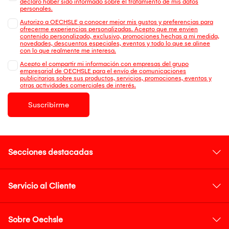
declaro haber sido informado sobre el tratamiento de mis datos
personales.
Autorizo a OECHSLE a conocer mejor mis gustos y preferencias para
ofrecerme experiencias personalizadas. Acepto que me envien
contenido personalizado, exclusivo, promociones hechas a mi medida,
novedades, descuentos especiales, eventos y todo lo que se alinee
con lo que realmente me interesa.
Acepto el compartir mi información con empresas del grupo
empresarial de OECHSLE para el envío de comunicaciones
publicitarias sobre sus productos, servicios, promociones, eventos y
otras actividades comerciales de interés.
Suscribirme
Secciones destacadas
Servicio al Cliente
Sobre Oechsle