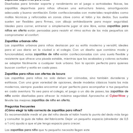
Diseñadas para brindar soporte y rendimiento en el juego o actividades físicas, las
zapatillas deportivas para niños ofrecen una estructura liviana, amortiguación
adecuada y buena ventilación. Están confeccionadas con materiales respirables como
mallas técnicas y reforzadas en zonas clave como el talón y los dedos. Sus suelas
suelen ser flexibles pero firmes, con dibujo antideslizante para mayor seguridad.
Ideales para correr, entrenar o simplemente jugar al aire libre, estas
zapatillas para
niños en oferta
están pensadas para resistir el ritmo activo de los más pequeños sin
comprometer el confort.
Zapatillas urbanas niño
Las zapatillas urbanas para niños destacan por su estilo moderno y versátil, ideales
para el uso diario en la ciudad o el colegio. Con un diseño que combina moda y
funcionalidad, estas
zapatillas de niño
están confeccionadas con una suela flexible y
resistente que ofrece una pisada estable, mientras que los acabados y colores actuales
se adaptan fácilmente a cualquier look urbano. Son la opción perfecta para quienes
buscan confort y estilo en cada paso.
Zapatillas para niños con ofertas de locura
Las zapatillas para niños no solo deben ser cómodas, sino también duraderas y
estilosas. Con una gran variedad de opciones, desde modelos clásicos hasta los más
modernos, siempre puedes encontrar el par perfecto para acompañar a tus pequeños
en cada aventura. Ya sea para el colegio, el juego o un día de paseo, las
zapatillas de
niño
están diseñadas para ofrecer la máxima seguridad. Aprovecha el
CyberWow
y
llévate las mejores
zapatillas de niño en oferta.
Preguntas frecuentes
¿Cómo elegir la talla correcta de zapatillas para niños?
Es recomendable medir el pie del niño desde el talón hasta la punta del dedo más largo
y consultar la guía de tallas del fabricante. Dejar un pequeño espacio (alrededor de 0,5
a 1 cm) ayuda a que el pie tenga espacio para crecer.
Las
zapatillas para niño
que tu pequeño necesita llegan este