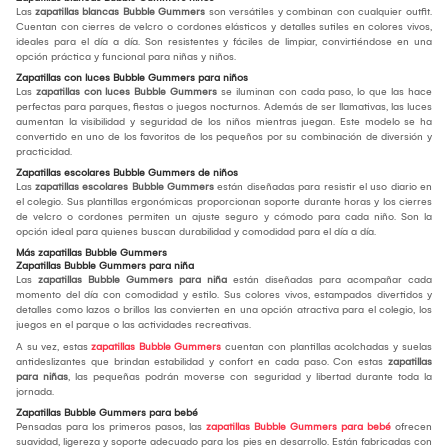
Las
zapatillas blancas Bubble Gummers
son versátiles y combinan con cualquier outfit.
Cuentan con cierres de velcro o cordones elásticos y detalles sutiles en colores vivos,
ideales para el día a día. Son resistentes y fáciles de limpiar, convirtiéndose en una
opción práctica y funcional para niñas y niños.
Zapatillas con luces Bubble Gummers para niños
Las
zapatillas con luces Bubble Gummers
se iluminan con cada paso, lo que las hace
perfectas para parques, fiestas o juegos nocturnos. Además de ser llamativas, las luces
aumentan la visibilidad y seguridad de los niños mientras juegan. Este modelo se ha
convertido en uno de los favoritos de los pequeños por su combinación de diversión y
practicidad.
Zapatillas escolares Bubble Gummers de niños
Las
zapatillas escolares Bubble Gummers
están diseñadas para resistir el uso diario en
el colegio. Sus plantillas ergonómicas proporcionan soporte durante horas y los cierres
de velcro o cordones permiten un ajuste seguro y cómodo para cada niño. Son la
opción ideal para quienes buscan durabilidad y comodidad para el día a día.
Más zapatillas Bubble Gummers
Zapatillas Bubble Gummers para niña
Las
zapatillas Bubble Gummers para niña
están diseñadas para acompañar cada
momento del día con comodidad y estilo. Sus colores vivos, estampados divertidos y
detalles como lazos o brillos las convierten en una opción atractiva para el colegio, los
juegos en el parque o las actividades recreativas.
A su vez, estas
zapatillas Bubble Gummers
cuentan con plantillas acolchadas y suelas
antideslizantes que brindan estabilidad y confort en cada paso. Con estas
zapatillas
para niñas
, las pequeñas podrán moverse con seguridad y libertad durante toda la
jornada.
Zapatillas Bubble Gummers para bebé
Pensadas para los primeros pasos, las
zapatillas Bubble Gummers para bebé
ofrecen
suavidad, ligereza y soporte adecuado para los pies en desarrollo. Están fabricadas con