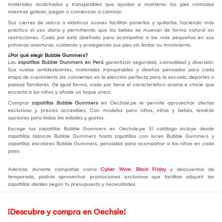
materiales acolchados y transpirables que ayudan a mantener los pies cómodos
mientras gatean, juegan o comienzan a caminar.
Sus cierres de velcro o elásticos suaves facilitan ponerlas y quitarlas, haciendo más
práctico el uso diario y permitiendo que los bebés se muevan de forma natural sin
restricciones. Cada par está diseñado para acompañar a los más pequeños en sus
primeras aventuras, cuidando y protegiendo sus pies sin limitar su movimiento.
¿Por qué elegir Bubble Gummers?
Las
zapatillas Bubble Gummers en Perú
garantizan seguridad, comodidad y diversión.
Sus suelas antideslizantes, materiales transpirables y diseños pensados para cada
etapa de crecimiento las convierten en la elección perfecta para la escuela, deportes o
paseos familiares. De igual forma, cada par tiene el característico aroma a chicle que
encanta a los niños y añade un toque único.
Comprar
zapatillas Bubble Gummers
en Oechsle.pe te permite aprovechar ofertas
exclusivas y precios accesibles. Con modelos para niños, niñas y bebés, tendrás
opciones para todas las edades y gustos.
Escoge tus zapatillas Bubble Gummers en Oechsle.pe. El catálogo incluye desde
zapatillas blancas Bubble Gummers hasta zapatillas con luces Bubble Gummers y
zapatillas escolares Bubble Gummers, pensadas para acompañar a los niños en cada
paso.
Además, durante campañas como
Cyber Wow
,
Black Friday
y descuentos de
temporada, podrás aprovechar promociones exclusivas que facilitan adquirir las
zapatillas ideales según tu presupuesto y necesidades.
¡Descubre y compra en Oechsle!