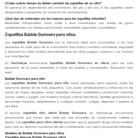
¿Cada cuánto tiempo se deben cambiar las zapatillas de un niño?
En general es dependiendo del crecimiento del pie y del uso. Si las zapatillas están
desgastadas o pequeñas, es momento de reemplazarlas.
¿Qué tipo de materiales son los mejores para las zapatillas infantiles?
Materiales transpirables como malla o lona combinados con suelas de goma
antideslizantes son ideales para brindar comodidad, seguridad y durabilidad.
Zapatillas Bubble Gummers para niños
Las
zapatillas Bubble Gummers
son la elección ideal para acompañar a los más
pequeños en cada paso de su crecimiento. Esta marca combina comodidad, seguridad
y diversión en cada modelo, permitiendo que los niños jueguen, exploren y se muevan
con total libertad.
En
Oechsle.pe
encontrarás
zapatillas Bubble Gummers en oferta
para los más
pequeños de la casa, adaptadas a todas las edades y necesidades. ¡Descubre más
aquí!
Bubble Gummers para niño
Las
zapatillas Bubble Gummers para niño
están diseñadas para soportar todas las
aventuras diarias de los más pequeños. Con suelas antideslizantes y refuerzos en las
zonas de mayor desgaste, estas zapatillas ofrecen estabilidad y protección mientras
corren, saltan y juegan. Los modelos incluyen colores llamativos, detalles geométricos o
personajes favoritos, adaptándose a cualquier ocasión: colegio, deportes o paseos al
aire libre.
Si buscas
zapatillas niño oferta Bubble Gummers
, en Oechsle.pe encontrarás
promociones que hacen que cada par sea accesible sin comprometer calidad o
diseño. Las
zapatillas para niños ofertas
permiten que tu pequeño tenga varios modelos
para usar en distintos momentos del día y combinarlos con ropa y accesorios infantiles.
Modelos de Bubble Gummers para niños
Zapatillas blancas Bubble Gummers niños