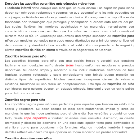
Descubre las zapatillas para niños más cómodas y divertidas
El
calzado infantil
debe cumplir con más que un buen diseño. Las zapatillas para niños
deben ser cómodas, resistentes y seguras, ya que acompañan a los más pequeños en
sus juegos, actividades escolares y aventuras diarias. Por eso, nuestras zapatillas están
fabricadas con tecnologías que protegen y acompañan el crecimiento natural del pie.
Las suelas flexibles, los interiores acolchados y los materiales transpirables son
características clave que permiten que los niños se muevan con total comodidad
durante todo el día. En Oechsle.pe encuentras una amplia selección de
zapatillas para
niños
con modelos pensados para cada etapa, diseñados para brindar soporte, libertad
de movimiento y durabilidad sin sacrificar el estilo. Para sorprender a tu engreído,
llévate
zapatillas de niño en oferta
a través de la página web de Oechsle.
Zapatillas blancas para niño
Las zapatillas blancas para niño son una opción fresca y versátil que combina
fácilmente con cualquier outfit, desde
jeans
hasta uniformes escolares o prendas
deportivas. Su diseño limpio y moderno suele incluir materiales sintéticos de fácil
limpieza, puntera reforzada y suela antideslizante que brinda buena tracción en
distintos tipos de superficies. Muchas versiones incorporan cierres de velcro o
elásticos, facilitando su uso diario sin complicaciones. Este tipo de
zapatillas de niño
son ideales para quienes buscan un calzado cómodo, funcional y con un estilo pulido
para distintas ocasiones.
Zapatillas negras para niño
Las zapatillas negras para niño son perfectas para aquellos que buscan un estilo más
sobrio y resistente. Su color oscuro es ideal para mantenerlas limpias y libres de
manchas, lo que las hace perfectas para el día a día. Son versátiles y combinan con
todo, desde
ropa deportiva
o también atuendos más casuales. Asimismo, su diseño
atemporal y discreto las convierte en una excelente opción tanto para actividades al
aire libre como para ocasiones más formales. Algunos modelos también integran
detalles reflectivos o texturas que aportan un toque moderno sin perder sobriedad.
Zapatillas deportivas para niños