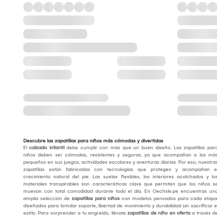
Descubre las zapatillas para niños más cómodas y divertidas
El
calzado infantil
debe cumplir con más que un buen diseño. Las zapatillas par
niños deben ser cómodas, resistentes y seguras, ya que acompañan a los má
pequeños en sus juegos, actividades escolares y aventuras diarias. Por eso, nuestra
zapatillas están fabricadas con tecnologías que protegen y acompañan e
crecimiento natural del pie. Las suelas flexibles, los interiores acolchados y lo
materiales transpirables son características clave que permiten que los niños s
muevan con total comodidad durante todo el día. En Oechsle.pe encuentras un
amplia selección de
zapatillas para niños
con modelos pensados para cada etapa
diseñados para brindar soporte, libertad de movimiento y durabilidad sin sacrificar e
estilo. Para sorprender a tu engreído, llévate
zapatillas de niño en oferta
a través d