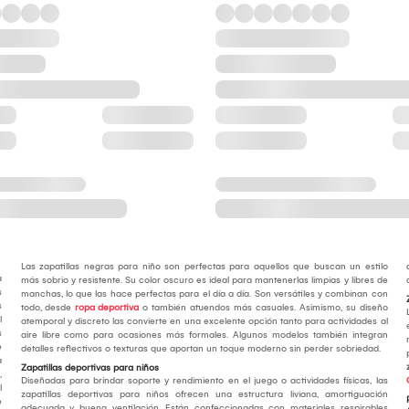
Las zapatillas negras para niño son perfectas para aquellos que buscan un estilo
a
más sobrio y resistente. Su color oscuro es ideal para mantenerlas limpias y libres de
s
manchas, lo que las hace perfectas para el día a día. Son versátiles y combinan con
s
todo, desde
ropa deportiva
o también atuendos más casuales. Asimismo, su diseño
l
atemporal y discreto las convierte en una excelente opción tanto para actividades al
s
aire libre como para ocasiones más formales. Algunos modelos también integran
e
detalles reflectivos o texturas que aportan un toque moderno sin perder sobriedad.
a
Zapatillas deportivas para niños
,
Diseñadas para brindar soporte y rendimiento en el juego o actividades físicas, las
l
zapatillas deportivas para niños ofrecen una estructura liviana, amortiguación
e
adecuada y buena ventilación. Están confeccionadas con materiales respirables