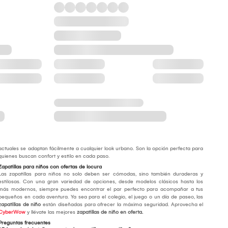
actuales se adaptan fácilmente a cualquier look urbano. Son la opción perfecta para
quienes buscan confort y estilo en cada paso.
Zapatillas para niños con ofertas de locura
Las zapatillas para niños no solo deben ser cómodas, sino también duraderas y
estilosas. Con una gran variedad de opciones, desde modelos clásicos hasta los
más modernos, siempre puedes encontrar el par perfecto para acompañar a tus
pequeños en cada aventura. Ya sea para el colegio, el juego o un día de paseo, las
zapatillas de niño
están diseñadas para ofrecer la máxima seguridad. Aprovecha el
CyberWow
y llévate las mejores
zapatillas de niño en oferta.
Preguntas frecuentes