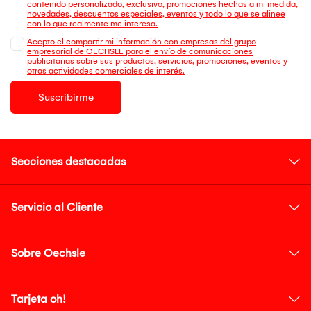
contenido personalizado, exclusivo, promociones hechas a mi medida,
novedades, descuentos especiales, eventos y todo lo que se alinee
con lo que realmente me interesa.
Acepto el compartir mi información con empresas del grupo
empresarial de OECHSLE para el envío de comunicaciones
publicitarias sobre sus productos, servicios, promociones, eventos y
otras actividades comerciales de interés.
Suscribirme
Secciones destacadas
Servicio al Cliente
Sobre Oechsle
Tarjeta oh!