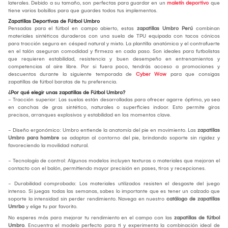
laterales. Debido a su tamaño, son perfectas para guardar en un
maletín deportivo
que
tiene varios bolsillos para que guardes todos tus implementos.
Zapatillas Deportivas de Fútbol Umbro
Pensadas para el fútbol en campo abierto, estas
zapatillas Umbro Perú
combinan
materiales sintéticos duraderos con una suela de TPU equipada con tacos cónicos
para tracción segura en césped natural y mixto. La plantilla anatómica y el contrafuerte
en el talón aseguran comodidad y firmeza en cada paso. Son ideales para futbolistas
que requieren estabilidad, resistencia y buen desempeño en entrenamientos y
competencias al aire libre. Por si fuera poco, tendrás acceso a promociones y
descuentos durante la siguiente temporada de
Cyber Wow
para que consigas
zapatillas de fútbol baratas de tu preferencia.
¿Por qué elegir unas zapatillas de Fútbol Umbro?
- Tracción superior: Las suelas están desarrolladas para ofrecer agarre óptimo, ya sea
en canchas de gras sintético, naturales o superficies indoor. Esto permite giros
precisos, arranques explosivos y estabilidad en los momentos clave.
- Diseño ergonómico: Umbro entiende la anatomía del pie en movimiento. Las
zapatillas
Umbro para hombre
se adaptan al contorno del pie, brindando soporte sin rigidez y
favoreciendo la movilidad natural.
- Tecnología de control: Algunos modelos incluyen texturas o materiales que mejoran el
contacto con el balón, permitiendo mayor precisión en pases, tiros y recepciones.
- Durabilidad comprobada: Los materiales utilizados resisten el desgaste del juego
intenso. Si juegas todas las semanas, sabes lo importante que es tener un calzado que
soporte la intensidad sin perder rendimiento. Navega en nuestro
catálogo de zapatillas
Umrbo
y elige tu par favorito.
No esperes más para mejorar tu rendimiento en el campo con las
zapatillas de fútbol
Umbro
. Encuentra el modelo perfecto para ti y experimenta la combinación ideal de