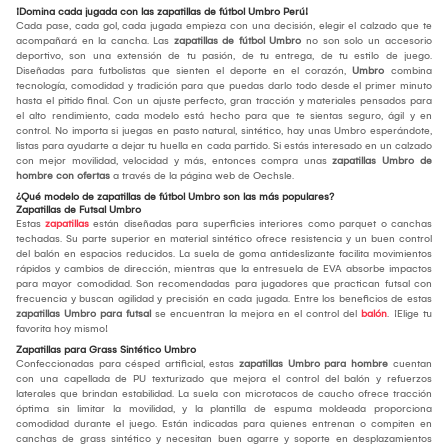
¡Domina cada jugada con las zapatillas de fútbol Umbro Perú!
Cada pase, cada gol, cada jugada empieza con una decisión, elegir el calzado que te
acompañará en la cancha. Las
zapatillas de fútbol Umbro
no son solo un accesorio
deportivo, son una extensión de tu pasión, de tu entrega, de tu estilo de juego.
Diseñadas para futbolistas que sienten el deporte en el corazón,
Umbro
combina
tecnología, comodidad y tradición para que puedas darlo todo desde el primer minuto
hasta el pitido final. Con un ajuste perfecto, gran tracción y materiales pensados para
el alto rendimiento, cada modelo está hecho para que te sientas seguro, ágil y en
control. No importa si juegas en pasto natural, sintético, hay unas Umbro esperándote,
listas para ayudarte a dejar tu huella en cada partido. Si estás interesado en un calzado
con mejor movilidad, velocidad y más, entonces compra unas
zapatillas Umbro de
hombre con ofertas
a través de la página web de Oechsle.
¿Qué modelo de zapatillas de fútbol Umbro son las más populares?
Zapatillas de Futsal Umbro
Estas
zapatillas
están diseñadas para superficies interiores como parquet o canchas
techadas. Su parte superior en material sintético ofrece resistencia y un buen control
del balón en espacios reducidos. La suela de goma antideslizante facilita movimientos
rápidos y cambios de dirección, mientras que la entresuela de EVA absorbe impactos
para mayor comodidad. Son recomendadas para jugadores que practican futsal con
frecuencia y buscan agilidad y precisión en cada jugada. Entre los beneficios de estas
zapatillas Umbro para futsal
se encuentran la mejora en el control del
balón
. ¡Elige tu
favorita hoy mismo!
Zapatillas para Grass Sintético Umbro
Confeccionadas para césped artificial, estas
zapatillas Umbro para hombre
cuentan
con una capellada de PU texturizado que mejora el control del balón y refuerzos
laterales que brindan estabilidad. La suela con microtacos de caucho ofrece tracción
óptima sin limitar la movilidad, y la plantilla de espuma moldeada proporciona
comodidad durante el juego. Están indicadas para quienes entrenan o compiten en
canchas de grass sintético y necesitan buen agarre y soporte en desplazamientos