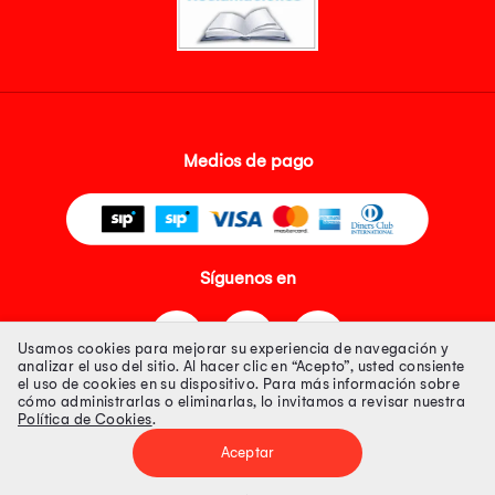
Medios de pago
Síguenos en
Usamos cookies para mejorar su experiencia de navegación y
analizar el uso del sitio. Al hacer clic en “Acepto”, usted consiente
el uso de cookies en su dispositivo. Para más información sobre
cómo administrarlas o eliminarlas, lo invitamos a revisar nuestra
Política de Cookies
.
Tienda 100% Segura
Aceptar
Tiendas Peruanas S.A. R.U.C. Nº 20493020618. Todos los derechos
reservados. Av. Aviación 2405 Piso 3, San Borja