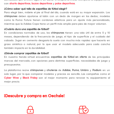
con
shorts deportivos
,
buzos deportivos
y
polos deportivos
.
¿Cómo saber qué talla de zapatillas de fútbol elegir?
Para elegir bien, mídete el pie al final del día, cuando está en su mayor expansión. Los
chimpunes
deben ajustarse al talón con un dedo de margen en los dedos; modelos
como la Puma Future tienen cordones elásticos para un ajuste más personalizado,
mientras que la Adidas Copa tiene un perfil más amplio para pies de mayor volumen.
¿Cuánto dura una zapatilla de fútbol?
En condiciones normales de uso, los
chimpunes
tienen una vida útil de entre 5 y 10
meses, dependiendo de la frecuencia de juego, el tipo de superficie y el cuidado del
calzado. Jugar en cemento desgasta la suela con mucha más rapidez que hacerlo en
grass sintético o natural, por lo que usar el modelo adecuado para cada cancha
también impacta en la durabilidad.
¿Dónde comprar zapatillas de fútbol?
En nuestra tienda virtual encuentras
zapatillas de fútbol en oferta
de las principales
marcas del mercado, con opciones para distintas superficies. necesidades de juego y
presupuestos.
La plataforma reúne
chimpunes
y
chuteras
de
Adidas
,
Puma
,
Umbro
y
Podium
en un
solo lugar, por lo que comparar modelos y precios es sencillo. Las campañas como el
Cyber Wow
y
Black Friday
son el mejor momento para renovar tu equipamiento al
mejor precio.
¡Descubre y compra en Oechsle!