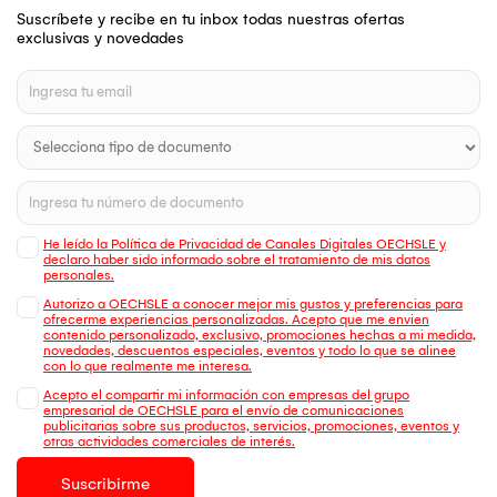
Suscríbete y recibe en tu inbox todas nuestras ofertas
exclusivas y novedades
He leído la Política de Privacidad de Canales Digitales OECHSLE y
declaro haber sido informado sobre el tratamiento de mis datos
personales.
Autorizo a OECHSLE a conocer mejor mis gustos y preferencias para
ofrecerme experiencias personalizadas. Acepto que me envien
contenido personalizado, exclusivo, promociones hechas a mi medida,
novedades, descuentos especiales, eventos y todo lo que se alinee
con lo que realmente me interesa.
Acepto el compartir mi información con empresas del grupo
empresarial de OECHSLE para el envío de comunicaciones
publicitarias sobre sus productos, servicios, promociones, eventos y
otras actividades comerciales de interés.
Suscribirme