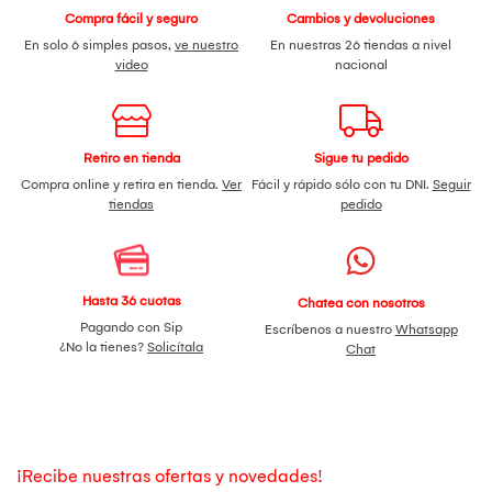
Compra fácil y seguro
Cambios y devoluciones
En solo 6 simples pasos,
ve nuestro
En nuestras 26 tiendas a nivel
video
nacional
Retiro en tienda
Sigue tu pedido
Compra online y retira en tienda.
Ver
Fácil y rápido sólo con tu DNI.
Seguir
tiendas
pedido
Hasta 36 cuotas
Chatea con nosotros
Pagando con Sip
Escríbenos a nuestro
Whatsapp
¿No la tienes?
Solicítala
Chat
¡Recibe nuestras ofertas y novedades!