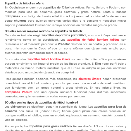
Zapatillas de fútbol en oferta
En Oechsle.pe encuentras
zapatillas de fútbol
de Adidas, Puma, Umbro y Podium, con
modelos para losa de cemento, grass sintético y grass natural. Tanto si buscas
chimpunes
para la liga del barrio, el fulbito de los jueves o el partido del fin de semana,
como
chuteras
para quienes entrenan varios días a la semana y necesitan mayor
soporte y durabilidad, la selección incluye opciones en distintos rangos de precio.
¿Cuáles son las mejores marcas de zapatillas de fútbol?
Cuando se trata de elegir
zapatillas deportivas para fútbol
, la marca influye tanto en el
rendimiento como en la durabilidad. Las
zapatillas de futbol hombre Adidas
son
referencia en el mercado peruano: la
Predator
destaca por su control y precisión en el
pase, mientras que la Copa ofrece un corte clásico con ajuste más amplio para
quienes priorizan comodidad sobre el campo.
En cuanto a las
zapatillas futbol hombre Puma
, son una alternativa sólida para quienes
buscan rendimiento sin llegar al precio de las líneas premium. El
King
tiene perfil bajo y
materiales de buena factura, mientras que el Future se adapta al pie con cordones
elásticos para una sujeción ajustada sin comprimir.
Para quienes buscan opciones más accesibles, las
chuteras Umbro
tienen presencia
consolidada en el fútbol amateur y escolar peruano, con modelos de suela multitaco
que funcionan bien en grass natural y grass sintético. En esa misma línea, los
chimpunes Podium
son una opción nacional funcional para distintas superficies,
pensada para quienes entrenan varias veces por semana.
¿Cuáles son los tipos de zapatillas de fútbol hombre?
Los
chimpunes
se clasifican según la superficie de juego. Las
zapatillas para losa de
cemento
con suela IC (Indoor Court) tienen goma plana que ofrece tracción sin
castigar rodillas ni tobillos; usar un modelo equivocado en cemento también acorta la
vida del calzado.
Por su parte, las
zapatillas para grass sintético
tienen diseño AG con tacos cortos y
distribuidos que ofrecen agarre sin dañar el césped artificial. Completa tu equipamiento