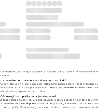
y senderismo, por lo que priorizan la tracción en la suela y la resistencia a la
humedad.
¿Las zapatillas para mujer outdoor sirven para uso diario?
Pueden usarse en el día a día, pero están optimizadas para terrenos irregulares y
senderismo. Si el uso es principalmente urbano, las
zapatillas urbanas mujer
son
más cómodas y ligeras para esa rutina.
¿Cómo elegir las zapatillas de mujer adecuadas?
Depende principalmente del uso que les vayas a dar. Si buscas un par para entrenar,
las
zapatillas de mujer deportivas
con amortiguación y materiales transpirables son
la mejor opción. Para running, conviene priorizar modelos con buen retorno de