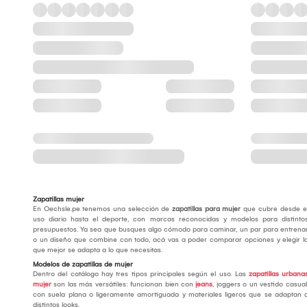
Zapatillas mujer
En Oechsle.pe tenemos una selección de
zapatillas para mujer
que cubre desde e
uso diario hasta el deporte, con marcas reconocidas y modelos para distinto
presupuestos. Ya sea que busques algo cómodo para caminar, un par para entrena
o un diseño que combine con todo, acá vas a poder comparar opciones y elegir l
que mejor se adapta a lo que necesitas.
Modelos de zapatillas de mujer
Dentro del catálogo hay tres tipos principales según el uso. Las
zapatillas urbana
mujer
son las más versátiles: funcionan bien con
jeans
, joggers o un vestido casual
con suela plana o ligeramente amortiguada y materiales ligeros que se adaptan 
distintos looks.