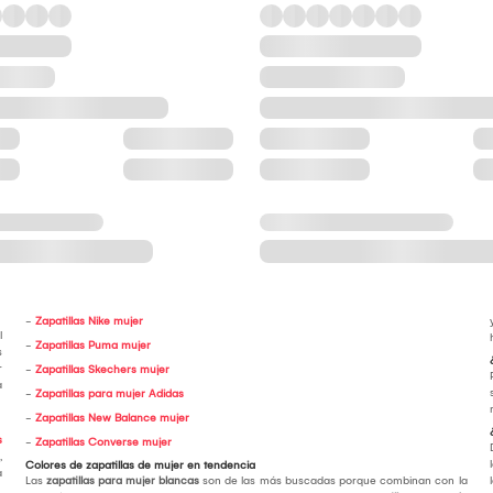
-
Zapatillas Nike mujer
l
-
Zapatillas Puma mujer
s
r
-
Zapatillas Skechers mujer
a
-
Zapatillas para mujer Adidas
-
Zapatillas New Balance mujer
s
-
Zapatillas Converse mujer
,
Colores de zapatillas de mujer en tendencia
a
Las
zapatillas para mujer blancas
son de las más buscadas porque combinan con la