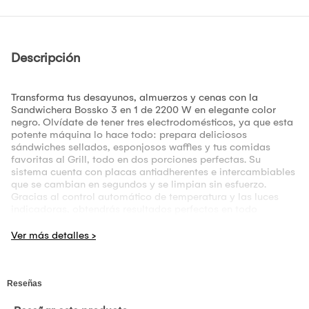
Descripción
Transforma tus desayunos, almuerzos y cenas con la
Sandwichera Bossko 3 en 1 de 2200 W en elegante color
negro. Olvídate de tener tres electrodomésticos, ya que esta
potente máquina lo hace todo: prepara deliciosos
sándwiches sellados, esponjosos waffles y tus comidas
favoritas al Grill, todo en dos porciones perfectas. Su
sistema cuenta con placas antiadherentes e intercambiables
que se cambian en segundos y se limpian sin esfuerzo.
Gracias al control automático de temperatura y las luces
indicadoras, obtendrás resultados perfectos en todo
momento. La seguridad es prioritaria con su carcasa fría al
tacto, pies antideslizantes y una tapa con seguro para
asegurar los waffles. ¡Añade versatilidad, potencia y diseño
a tu cocina con la Bossko 3 en 1! •Potencia: 2200 W
•Cantidad: 2 porciones •3 en 1: Grill / Waffles / Sándwich
•Control automático de temperatura •Luces indicadoras de
funcionamiento •Placas antiadherentes e Intercambiables
•Tapa con seguro para sellar los waffles durante el proceso