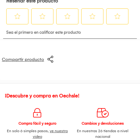
de cocción. •Carcasa fría al tacto •Pies antideslizantes
•Color: Negro •Dimensiones: 23 x 29 cm
Compartir producto
¡Descubre y compra en Oechsle!
Compra fácil y seguro
Cambios y devoluciones
En solo 6 simples pasos,
ve nuestro
En nuestras 26 tiendas a nivel
video
nacional