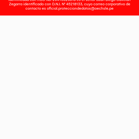
Zegarra identificado con D.N.I. N° 45218133, cuyo correo corporativo de
contacto es
oficial.protecciondedatos@oechsle.pe