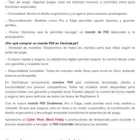
- Tipo de juego: Algunos juegos usan los botones traseros o controles extra para
funciones especiales.
- Comodidad: Revisa el diseño ergonómico y el agarre para sesiones prolongadas.
- Personalización: Modelos como Pro o Edge permiten ajustar botones y guardar
perfiles.
- Precio: Opciones que te permiten escoger un
mando de PS5
adecuado a tu
presupuesto.
¿Por qué comprar un mando PS5 en Oechsle.pe?
- Variedad de modelos: Disponemos de todos los mandos para que elijas según tu
estilo de juego.
- Compra rápida y segura: La plataforma digital permite adquirir tu control desde casa
con garantía y respaldo local.
- Disponibilidad inmediata: Todos los mandos están listos para envío en Perú, evitando
esperas prolongadas.
En Oechsle.pe encontrarás
mandos PS5
que combinan tecnología, diseño y
funcionalidad con precios competitivos. Todos los modelos están disponibles para
compra online, con garantía y respaldo local. Puedes adquirir tu control de forma rápida
y segura, listo para disfrutar de todos los títulos de PlayStation 5.
Con tu nuevo
mando PS5 Dualsense
, Pro o Edge, cada partida será más realista y
cómoda. Ya sea que juegues solo, en línea o en modo cooperativo, la combinación de
diseño ergonómico y tecnología avanzada transforma la experiencia de juego.
Aprovecha el
Cyber Wow
,
Black Friday
o promociones de temporada para acceder a
precios especiales y escoger el
PS5 Controller
ideal para tus partidas.