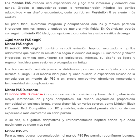
Los
mandos PS5
ofrecen una experiencia de juego más inmersiva y cómoda que
nunca. Gracias a innovaciones como la retroalimentación háptica, los gatillos
adaptativos y un diseño ergonómico, cada partida en
Playstation 5
se siente más
realista.
Su panel táctil, micrófono integrado y compatibilidad con PC y móviles permiten
interactuar con tus juegos y amigos de manera más fluida. En Oechsle.pe podrás
conseguir tu
mando PS5
ideal, con opciones para todos los gustos y estilos de juego.
¿Qué mando PS5 elegir?
Mando PS5 original
El
mando PS5 original
combina retroalimentación háptica avanzada y gatillos
adaptativos que ajustan la resistencia según la acción del juego. Su micrófono y altavoz
integrados permiten comunicarte sin auriculares. Además, su diseño es ligero y
ergonómico, ideal para sesiones prolongadas sin fatiga.
Los botones están estratégicamente distribuidos para un acceso rápido y cómodo
durante el juego. Es el modelo ideal para quienes buscan la experiencia clásica de la
consola con un
mando de PS5
a un precio competitivo, ofreciendo tecnología y
funcionalidad sin complicaciones.
Mando PS5 Dualsense
El
mando PS5 Dualsense
incorpora sensor de movimiento y barra de luz, ofreciendo
mayor interacción en juegos compatibles. Su diseño ergonómico proporciona
comodidad en sesiones largas, y está disponible en varios colores, como Midnight Black
y Cosmic Red. Compatible con PC y móviles, este control permite disfrutar de una
experiencia más envolvente en cada partida.
A su vez, sus gatillos adaptativos y retroalimentación háptica hacen que cada
movimiento se sienta más real.
Mando PS5 Pro
Para quienes buscan personalización, el
mando PS5 Pro
permite reconfigurar botones,