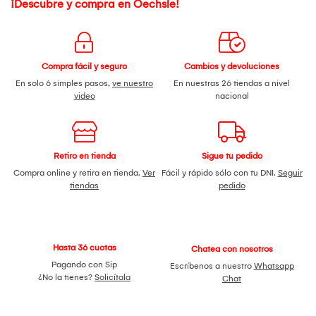
¡Descubre y compra en Oechsle!
Compra fácil y seguro
Cambios y devoluciones
En solo 6 simples pasos,
ve nuestro
En nuestras 26 tiendas a nivel
video
nacional
Retiro en tienda
Sigue tu pedido
Compra online y retira en tienda.
Ver
Fácil y rápido sólo con tu DNI.
Seguir
tiendas
pedido
Hasta 36 cuotas
Chatea con nosotros
Pagando con Sip
Escríbenos a nuestro
Whatsapp
¿No la tienes?
Solicítala
Chat