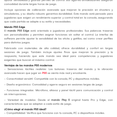
ajustar sensibilidad y guardar perfiles de control. Sus agarres antideslizantes aseguran
comodidad durante largas horas de juego.
Incluye opciones de calibración avanzada que mejoran la precisión en shooters y
simuladores, y su diseño robusto garantiza durabilidad. Este mando está pensado para
jugadores que exigen un rendimiento superior y control total en la consola, asegurando
que cada partida se adapte a su estilo y necesidades.
Mando PS5 Edge
El
mando PS5 Edge
está orientado a jugadores profesionales. Sus palancas traseras
son personalizables y permiten asignar funciones sin soltar el control. La interfaz de
software permite ajustar la sensibilidad de los sticks y gatillos, así como crear perfiles
para distintos juegos.
Fabricado con materiales de alta calidad, ofrece durabilidad y confort en largas
sesiones de juego. También incluye ajustes finos que mejoran la precisión y la
respuesta, haciendo que este mando sea ideal para competencias y jugadores
exigentes que buscan el máximo control.
Ventajas de los mandos PS5 modernos
- Sensaciones táctiles realistas: Los botones traseros del mando y la vibración
avanzada hacen que jugar en
PS5
se sienta más real y envolvente.
- Conectividad versátil: Compatible con la consola, PC y dispositivos móviles.
- Diseño ergonómico: Comodidad y agarre seguro en sesiones largas de juego.
- Funciones integradas: Micrófono, altavoz y panel táctil para comunicación y control
sin interrupciones.
- Variedad de modelos: Desde el
mando Play 5
original hasta Pro y Edge, con
características que se adaptan a cada estilo de juego.
¿Cómo elegir el mando PS5 ideal?
- Compatibilidad: Verifica que funcione con tu consola, PC o dispositivos móviles.