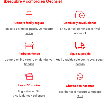
¡Descubre y compra en Oechsle!
Compra fácil y seguro
Cambios y devoluciones
En solo 6 simples pasos,
ve nuestro
En nuestras 26 tiendas a nivel
video
nacional
Retiro en tienda
Sigue tu pedido
Compra online y retira en tienda.
Ver
Fácil y rápido sólo con tu DNI.
Seguir
tiendas
pedido
Hasta 36 cuotas
Chatea con nosotros
Pagando con Sip
Escríbenos a nuestro
Whatsapp
¿No la tienes?
Solicítala
Chat