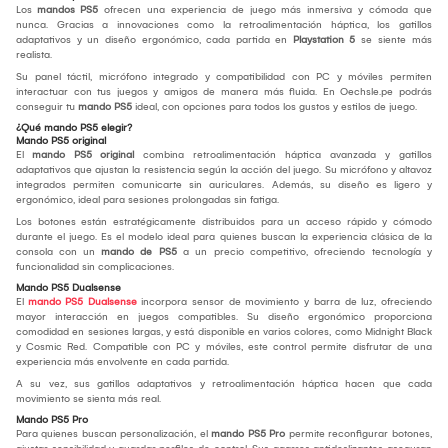
Los
mandos PS5
ofrecen una experiencia de juego más inmersiva y cómoda que
nunca. Gracias a innovaciones como la retroalimentación háptica, los gatillos
adaptativos y un diseño ergonómico, cada partida en
Playstation 5
se siente más
realista.
Su panel táctil, micrófono integrado y compatibilidad con PC y móviles permiten
interactuar con tus juegos y amigos de manera más fluida. En Oechsle.pe podrás
conseguir tu
mando PS5
ideal, con opciones para todos los gustos y estilos de juego.
¿Qué mando PS5 elegir?
Mando PS5 original
El
mando PS5 original
combina retroalimentación háptica avanzada y gatillos
adaptativos que ajustan la resistencia según la acción del juego. Su micrófono y altavoz
integrados permiten comunicarte sin auriculares. Además, su diseño es ligero y
ergonómico, ideal para sesiones prolongadas sin fatiga.
Los botones están estratégicamente distribuidos para un acceso rápido y cómodo
durante el juego. Es el modelo ideal para quienes buscan la experiencia clásica de la
consola con un
mando de PS5
a un precio competitivo, ofreciendo tecnología y
funcionalidad sin complicaciones.
Mando PS5 Dualsense
El
mando PS5 Dualsense
incorpora sensor de movimiento y barra de luz, ofreciendo
mayor interacción en juegos compatibles. Su diseño ergonómico proporciona
comodidad en sesiones largas, y está disponible en varios colores, como Midnight Black
y Cosmic Red. Compatible con PC y móviles, este control permite disfrutar de una
experiencia más envolvente en cada partida.
A su vez, sus gatillos adaptativos y retroalimentación háptica hacen que cada
movimiento se sienta más real.
Mando PS5 Pro
Para quienes buscan personalización, el
mando PS5 Pro
permite reconfigurar botones,