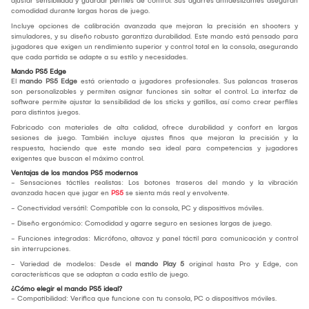
ajustar sensibilidad y guardar perfiles de control. Sus agarres antideslizantes aseguran
comodidad durante largas horas de juego.
Incluye opciones de calibración avanzada que mejoran la precisión en shooters y
simuladores, y su diseño robusto garantiza durabilidad. Este mando está pensado para
jugadores que exigen un rendimiento superior y control total en la consola, asegurando
que cada partida se adapte a su estilo y necesidades.
Mando PS5 Edge
El
mando PS5 Edge
está orientado a jugadores profesionales. Sus palancas traseras
son personalizables y permiten asignar funciones sin soltar el control. La interfaz de
software permite ajustar la sensibilidad de los sticks y gatillos, así como crear perfiles
para distintos juegos.
Fabricado con materiales de alta calidad, ofrece durabilidad y confort en largas
sesiones de juego. También incluye ajustes finos que mejoran la precisión y la
respuesta, haciendo que este mando sea ideal para competencias y jugadores
exigentes que buscan el máximo control.
Ventajas de los mandos PS5 modernos
- Sensaciones táctiles realistas: Los botones traseros del mando y la vibración
avanzada hacen que jugar en
PS5
se sienta más real y envolvente.
- Conectividad versátil: Compatible con la consola, PC y dispositivos móviles.
- Diseño ergonómico: Comodidad y agarre seguro en sesiones largas de juego.
- Funciones integradas: Micrófono, altavoz y panel táctil para comunicación y control
sin interrupciones.
- Variedad de modelos: Desde el
mando Play 5
original hasta Pro y Edge, con
características que se adaptan a cada estilo de juego.
¿Cómo elegir el mando PS5 ideal?
- Compatibilidad: Verifica que funcione con tu consola, PC o dispositivos móviles.