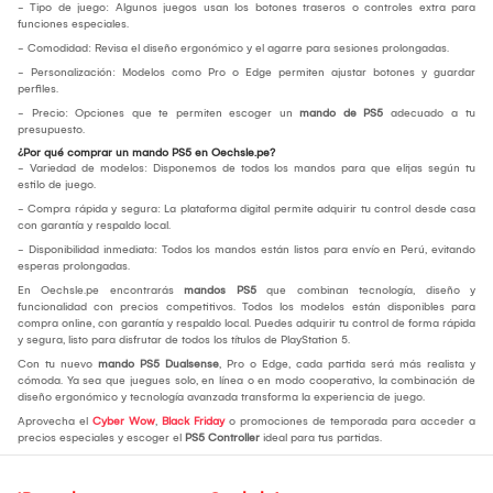
- Tipo de juego: Algunos juegos usan los botones traseros o controles extra para
funciones especiales.
- Comodidad: Revisa el diseño ergonómico y el agarre para sesiones prolongadas.
- Personalización: Modelos como Pro o Edge permiten ajustar botones y guardar
perfiles.
- Precio: Opciones que te permiten escoger un
mando de PS5
adecuado a tu
presupuesto.
¿Por qué comprar un mando PS5 en Oechsle.pe?
- Variedad de modelos: Disponemos de todos los mandos para que elijas según tu
estilo de juego.
- Compra rápida y segura: La plataforma digital permite adquirir tu control desde casa
con garantía y respaldo local.
- Disponibilidad inmediata: Todos los mandos están listos para envío en Perú, evitando
esperas prolongadas.
En Oechsle.pe encontrarás
mandos PS5
que combinan tecnología, diseño y
funcionalidad con precios competitivos. Todos los modelos están disponibles para
compra online, con garantía y respaldo local. Puedes adquirir tu control de forma rápida
y segura, listo para disfrutar de todos los títulos de PlayStation 5.
Con tu nuevo
mando PS5 Dualsense
, Pro o Edge, cada partida será más realista y
cómoda. Ya sea que juegues solo, en línea o en modo cooperativo, la combinación de
diseño ergonómico y tecnología avanzada transforma la experiencia de juego.
Aprovecha el
Cyber Wow
,
Black Friday
o promociones de temporada para acceder a
precios especiales y escoger el
PS5 Controller
ideal para tus partidas.