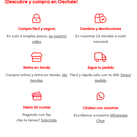
¡Descubre y compra en Oechsle!
Compra fácil y seguro
Cambios y devoluciones
En solo 6 simples pasos,
ve nuestro
En nuestras 26 tiendas a nivel
video
nacional
Retiro en tienda
Sigue tu pedido
Compra online y retira en tienda.
Ver
Fácil y rápido sólo con tu DNI.
Seguir
tiendas
pedido
Hasta 36 cuotas
Chatea con nosotros
Pagando con Sip
Escríbenos a nuestro
Whatsapp
¿No la tienes?
Solicítala
Chat