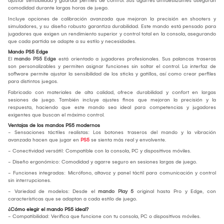
ajustar sensibilidad y guardar perfiles de control. Sus agarres antideslizantes aseguran
comodidad durante largas horas de juego.
Incluye opciones de calibración avanzada que mejoran la precisión en shooters y
simuladores, y su diseño robusto garantiza durabilidad. Este mando está pensado para
jugadores que exigen un rendimiento superior y control total en la consola, asegurando
que cada partida se adapte a su estilo y necesidades.
Mando PS5 Edge
El
mando PS5 Edge
está orientado a jugadores profesionales. Sus palancas traseras
son personalizables y permiten asignar funciones sin soltar el control. La interfaz de
software permite ajustar la sensibilidad de los sticks y gatillos, así como crear perfiles
para distintos juegos.
Fabricado con materiales de alta calidad, ofrece durabilidad y confort en largas
sesiones de juego. También incluye ajustes finos que mejoran la precisión y la
respuesta, haciendo que este mando sea ideal para competencias y jugadores
exigentes que buscan el máximo control.
Ventajas de los mandos PS5 modernos
- Sensaciones táctiles realistas: Los botones traseros del mando y la vibración
avanzada hacen que jugar en
PS5
se sienta más real y envolvente.
- Conectividad versátil: Compatible con la consola, PC y dispositivos móviles.
- Diseño ergonómico: Comodidad y agarre seguro en sesiones largas de juego.
- Funciones integradas: Micrófono, altavoz y panel táctil para comunicación y control
sin interrupciones.
- Variedad de modelos: Desde el
mando Play 5
original hasta Pro y Edge, con
características que se adaptan a cada estilo de juego.
¿Cómo elegir el mando PS5 ideal?
- Compatibilidad: Verifica que funcione con tu consola, PC o dispositivos móviles.