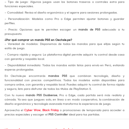
- Tipo de juego: Algunos juegos usan los botones traseros o controles extra para
funciones especiales.
- Comodidad: Revisa el diseño ergonómico y el agarre para sesiones prolongadas.
- Personalización: Modelos como Pro o Edge permiten ajustar botones y guardar
perfiles.
- Precio: Opciones que te permiten escoger un
mando de PS5
adecuado a tu
presupuesto.
¿Por qué comprar un mando PS5 en Oechsle.pe?
- Variedad de modelos: Disponemos de todos los mandos para que elijas según tu
estilo de juego.
- Compra rápida y segura: La plataforma digital permite adquirir tu control desde casa
con garantía y respaldo local.
- Disponibilidad inmediata: Todos los mandos están listos para envío en Perú, evitando
esperas prolongadas.
En Oechsle.pe encontrarás
mandos PS5
que combinan tecnología, diseño y
funcionalidad con precios competitivos. Todos los modelos están disponibles para
compra online, con garantía y respaldo local. Puedes adquirir tu control de forma rápida
y segura, listo para disfrutar de todos los títulos de PlayStation 5.
Con tu nuevo
mando PS5 Dualsense
, Pro o Edge, cada partida será más realista y
cómoda. Ya sea que juegues solo, en línea o en modo cooperativo, la combinación de
diseño ergonómico y tecnología avanzada transforma la experiencia de juego.
Aprovecha el
Cyber Wow
,
Black Friday
o promociones de temporada para acceder a
precios especiales y escoger el
PS5 Controller
ideal para tus partidas.