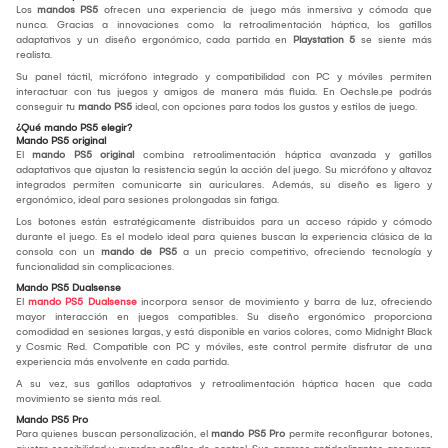
Los
mandos PS5
ofrecen una experiencia de juego más inmersiva y cómoda que
nunca. Gracias a innovaciones como la retroalimentación háptica, los gatillos
adaptativos y un diseño ergonómico, cada partida en
Playstation 5
se siente más
realista.
Su panel táctil, micrófono integrado y compatibilidad con PC y móviles permiten
interactuar con tus juegos y amigos de manera más fluida. En Oechsle.pe podrás
conseguir tu
mando PS5
ideal, con opciones para todos los gustos y estilos de juego.
¿Qué mando PS5 elegir?
Mando PS5 original
El
mando PS5 original
combina retroalimentación háptica avanzada y gatillos
adaptativos que ajustan la resistencia según la acción del juego. Su micrófono y altavoz
integrados permiten comunicarte sin auriculares. Además, su diseño es ligero y
ergonómico, ideal para sesiones prolongadas sin fatiga.
Los botones están estratégicamente distribuidos para un acceso rápido y cómodo
durante el juego. Es el modelo ideal para quienes buscan la experiencia clásica de la
consola con un
mando de PS5
a un precio competitivo, ofreciendo tecnología y
funcionalidad sin complicaciones.
Mando PS5 Dualsense
El
mando PS5 Dualsense
incorpora sensor de movimiento y barra de luz, ofreciendo
mayor interacción en juegos compatibles. Su diseño ergonómico proporciona
comodidad en sesiones largas, y está disponible en varios colores, como Midnight Black
y Cosmic Red. Compatible con PC y móviles, este control permite disfrutar de una
experiencia más envolvente en cada partida.
A su vez, sus gatillos adaptativos y retroalimentación háptica hacen que cada
movimiento se sienta más real.
Mando PS5 Pro
Para quienes buscan personalización, el
mando PS5 Pro
permite reconfigurar botones,