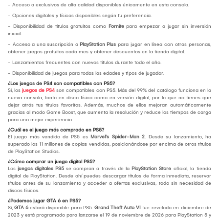
- Acceso a exclusivos de alta calidad disponibles únicamente en esta consola.
- Opciones digitales y físicas disponibles según tu preferencia.
- Disponibilidad de títulos gratuitos como
Fornite
para empezar a jugar sin inversión
inicial.
- Acceso a una suscripción a
PlayStation Plus
para jugar en línea con otras personas,
obtener juegos gratuitos cada mes y obtener descuentos en la tienda digital.
- Lanzamientos frecuentes con nuevos títulos durante todo el año.
- Disponibilidad de juegos para todas las edades y tipos de jugador.
¿Los juegos de PS4 son compatibles con PS5?
Sí, los
juegos de PS4
son compatibles con PS5. Más del 99% del catálogo funciona en la
nueva consola, tanto en disco físico como en versión digital, por lo que no tienes que
dejar atrás tus títulos favoritos. Además, muchos de ellos mejoran automáticamente
gracias al modo Game Boost, que aumenta la resolución y reduce los tiempos de carga
para una mejor experiencia.
¿Cuál es el juego más comprado en PS5?
El juego más vendido de PS5 es
Marvel's Spider-Man 2
. Desde su lanzamiento, ha
superado los 11 millones de copias vendidas, posicionándose por encima de otros títulos
de PlayStation Studios.
¿Cómo comprar un juego digital PS5?
Los
juegos digitales PS5
se compran a través de la
PlayStation Store
oficial, la tienda
digital de PlayStation. Desde ahí puedes descargar títulos de forma inmediata, reservar
títulos antes de su lanzamiento y acceder a ofertas exclusivas, todo sin necesidad de
discos físicos.
¿Podemos jugar GTA 6 en PS5?
Sí,
GTA 6
estará disponible para PS5.
Grand Theft Auto VI
fue revelado en diciembre de
2023 y está programado para lanzarse el 19 de noviembre de 2026 para PlayStation 5 y