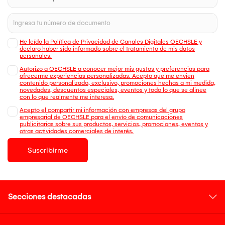
He leído la Política de Privacidad de Canales Digitales OECHSLE y
declaro haber sido informado sobre el tratamiento de mis datos
personales.
Autorizo a OECHSLE a conocer mejor mis gustos y preferencias para
ofrecerme experiencias personalizadas. Acepto que me envien
contenido personalizado, exclusivo, promociones hechas a mi medida,
novedades, descuentos especiales, eventos y todo lo que se alinee
con lo que realmente me interesa.
Acepto el compartir mi información con empresas del grupo
empresarial de OECHSLE para el envío de comunicaciones
publicitarias sobre sus productos, servicios, promociones, eventos y
otras actividades comerciales de interés.
Suscribirme
Secciones destacadas