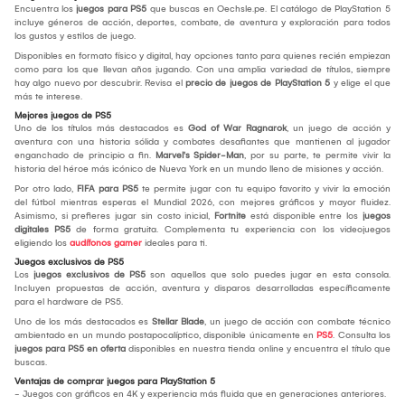
Encuentra los
juegos para PS5
que buscas en Oechsle.pe. El catálogo de PlayStation 5
incluye géneros de acción, deportes, combate, de aventura y exploración para todos
los gustos y estilos de juego.
Disponibles en formato físico y digital, hay opciones tanto para quienes recién empiezan
como para los que llevan años jugando. Con una amplia variedad de títulos, siempre
hay algo nuevo por descubrir. Revisa el
precio de juegos de PlayStation 5
y elige el que
más te interese.
Mejores juegos de PS5
Uno de los títulos más destacados es
God of War Ragnarok
, un juego de acción y
aventura con una historia sólida y combates desafiantes que mantienen al jugador
enganchado de principio a fin.
Marvel's Spider-Man
, por su parte, te permite vivir la
historia del héroe más icónico de Nueva York en un mundo lleno de misiones y acción.
Por otro lado,
FIFA para PS5
te permite jugar con tu equipo favorito y vivir la emoción
del fútbol mientras esperas el Mundial 2026, con mejores gráficos y mayor fluidez.
Asimismo, si prefieres jugar sin costo inicial,
Fortnite
está disponible entre los
juegos
digitales PS5
de forma gratuita. Complementa tu experiencia con los videojuegos
eligiendo los
audífonos gamer
ideales para ti.
Juegos exclusivos de PS5
Los
juegos exclusivos de PS5
son aquellos que solo puedes jugar en esta consola.
Incluyen propuestas de acción, aventura y disparos desarrolladas específicamente
para el hardware de PS5.
Uno de los más destacados es
Stellar Blade
, un juego de acción con combate técnico
ambientado en un mundo postapocalíptico, disponible únicamente en
PS5
. Consulta los
juegos para PS5 en oferta
disponibles en nuestra tienda online y encuentra el título que
buscas.
Ventajas de comprar juegos para PlayStation 5
- Juegos con gráficos en 4K y experiencia más fluida que en generaciones anteriores.