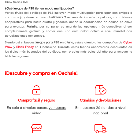
Xbox Series X/S.
¿Qué juegos de PS5 tienen modo multijugador?
Varios títulos del catálogo de PS5 incluyen modo multijugador para jugar con amigos o
con otros jugadores en línea.
Helldivers 2
es uno de los más populares, con misiones
cooperativas para hasta cuatro jugadores donde la coordinación en equipo es clave
para avanzar.
Fortnite
, por su parte, es una de las opciones más accesibles al ser
completamente gratuito y contar con una comunidad activa a nivel mundial con
actualizaciones constantes.
Siendo así, si buscas
juegos para PS5 en oferta
, estate atento a las campañas de
Cyber
Wow
y
Black Friday
en Oechsle.pe. Durante estas fechas encontrarás descuentos en
los títulos más buscados del catálogo, con precios más bajos del año para renovar tu
biblioteca gamer.
¡Descubre y compra en Oechsle!
Compra fácil y seguro
Cambios y devoluciones
En solo 6 simples pasos,
ve nuestro
En nuestras 26 tiendas a nivel
video
nacional