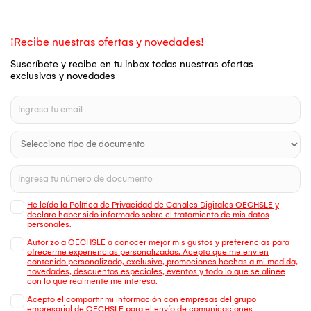
¡Recibe nuestras ofertas y novedades!
Suscríbete y recibe en tu inbox todas nuestras ofertas
exclusivas y novedades
He leído la Política de Privacidad de Canales Digitales OECHSLE y
declaro haber sido informado sobre el tratamiento de mis datos
personales.
Autorizo a OECHSLE a conocer mejor mis gustos y preferencias para
ofrecerme experiencias personalizadas. Acepto que me envien
contenido personalizado, exclusivo, promociones hechas a mi medida,
novedades, descuentos especiales, eventos y todo lo que se alinee
con lo que realmente me interesa.
Acepto el compartir mi información con empresas del grupo
empresarial de OECHSLE para el envío de comunicaciones