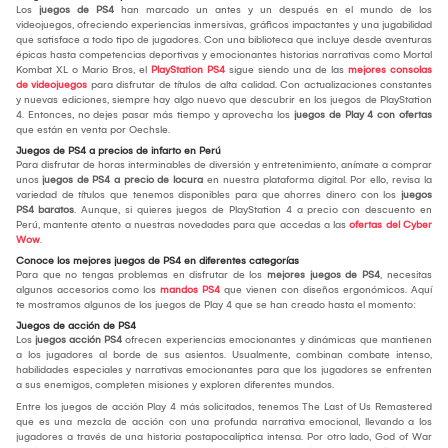
Los
juegos de PS4
han marcado un antes y un después en el mundo de los
videojuegos, ofreciendo experiencias inmersivas, gráficos impactantes y una jugabilidad
que satisface a todo tipo de jugadores. Con una biblioteca que incluye desde aventuras
épicas hasta competencias deportivas y emocionantes historias narrativas como Mortal
Kombat XL o Mario Bros, el
PlayStation PS4
sigue siendo una de las
mejores consolas
de videojuegos
para disfrutar de títulos de alta calidad. Con actualizaciones constantes
y nuevas ediciones, siempre hay algo nuevo que descubrir en los juegos de PlayStation
4. Entonces, no dejes pasar más tiempo y aprovecha los
juegos de Play 4 con ofertas
que están en venta por Oechsle.
Juegos de PS4 a precios de infarto en Perú
Para disfrutar de horas interminables de diversión y entretenimiento, anímate a comprar
unos
juegos de PS4 a precio de locura
en nuestra plataforma digital. Por ello, revisa la
variedad de títulos que tenemos disponibles para que ahorres dinero con los
juegos
PS4 baratos
. Aunque, si quieres juegos de PlayStation 4 a precio con descuento en
Perú, mantente atento a nuestras novedades para que accedas a las
ofertas del Cyber
Wow
.
Conoce los mejores juegos de PS4 en diferentes categorías
Para que no tengas problemas en disfrutar de los
mejores juegos de PS4
, necesitas
algunos accesorios como los
mandos PS4
que vienen con diseños ergonómicos. Aquí
te mostramos algunos de los juegos de Play 4 que se han creado hasta el momento:
Juegos de acción de PS4
Los
juegos acción PS4
ofrecen experiencias emocionantes y dinámicas que mantienen
a los jugadores al borde de sus asientos. Usualmente, combinan combate intenso,
habilidades especiales y narrativas emocionantes para que los jugadores se enfrenten
a sus enemigos, completen misiones y exploren diferentes mundos.
Entre los juegos de acción Play 4 más solicitados, tenemos The Last of Us Remastered
que es una mezcla de acción con una profunda narrativa emocional, llevando a los
jugadores a través de una historia postapocalíptica intensa. Por otro lado, God of War