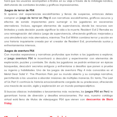
hará que los usuarios acompañen a Kratos en su viaje a través de la mitología nórdica,
disfrutando de combates brutales y gráficos impresionantes.
Juegos de terror de PS4
Si quieres vivir experiencias escalofriantes y llenas de suspense, entonces debes
comprar un
juego de terror en Play 4
con narrativas escalofriantes, gráficos oscuros y
efectos de sonido impactantes para sumergir a los jugadores en escenarios
aterradores. Incluso, agregan elementos de supervivencia, donde los recursos son
limitados y cada decisión puede significar la vida o la muerte. Resident Evil 2 Remake es
una reimaginación del clásico juego de supervivencia, ofreciendo gráficos mejorados y
una atmósfera aún más aterradora, mientras The Evil Within combina terror y acción en
una historia inquietante creada por el creador de Resident Evil, prometiendo sustos y
enfrentamientos intensos.
Juegos de aventura PS4
Con mundos expansivos y narrativas profundas que invitan a los jugadores a explorar,
el
juego aventura PS4
te incentivará a descubrir y experimentar con elementos de
exploración, puzzles y combate. Sin duda, los jugadores se podrán embarcar en épicas
búsquedas, descubrir secretos antiguos y enfrentarse a desafíos que ponen a prueba
su ingenio y habilidades. Uno de los juegos de aventura Play 4 más conocidos es el
Metal Gear Solid V: The Phantom Pain por su mundo abierto y su compleja narrativa,
permitiendo a los usuarios a abordar misiones de múltiples maneras. En tanto, The Last
of Us Part II continúa la historia emocionalmente cargada de su predecesor, ofreciendo
una mezcla de acción, sigilo y exploración en un mundo postapocalíptico.
Si buscas clásicos inolvidables o lanzamientos más recientes, los
juegos PS4 en Perú
te
garantizan horas de diversión y desafíos emocionantes. Por eso, nuestro catálogo
virtual está lleno de títulos de videojuegos PS4 que vienen con
descuentos de Black
Friday
.