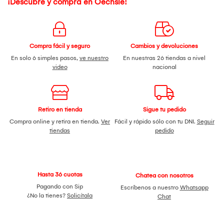
¡Descubre y compra en Oechsle!
Compra fácil y seguro
Cambios y devoluciones
En solo 6 simples pasos,
ve nuestro
En nuestras 26 tiendas a nivel
video
nacional
Retiro en tienda
Sigue tu pedido
Compra online y retira en tienda.
Ver
Fácil y rápido sólo con tu DNI.
Seguir
tiendas
pedido
Hasta 36 cuotas
Chatea con nosotros
Pagando con Sip
Escríbenos a nuestro
Whatsapp
¿No la tienes?
Solicítala
Chat