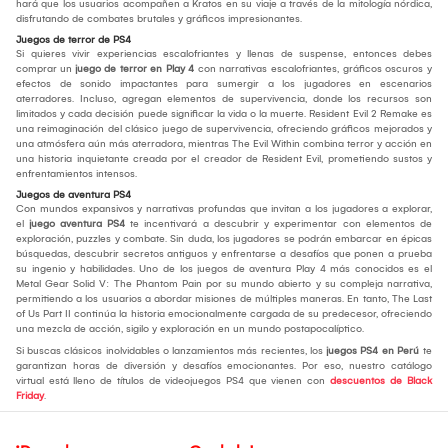
hará que los usuarios acompañen a Kratos en su viaje a través de la mitología nórdica,
disfrutando de combates brutales y gráficos impresionantes.
Juegos de terror de PS4
Si quieres vivir experiencias escalofriantes y llenas de suspense, entonces debes
comprar un
juego de terror en Play 4
con narrativas escalofriantes, gráficos oscuros y
efectos de sonido impactantes para sumergir a los jugadores en escenarios
aterradores. Incluso, agregan elementos de supervivencia, donde los recursos son
limitados y cada decisión puede significar la vida o la muerte. Resident Evil 2 Remake es
una reimaginación del clásico juego de supervivencia, ofreciendo gráficos mejorados y
una atmósfera aún más aterradora, mientras The Evil Within combina terror y acción en
una historia inquietante creada por el creador de Resident Evil, prometiendo sustos y
enfrentamientos intensos.
Juegos de aventura PS4
Con mundos expansivos y narrativas profundas que invitan a los jugadores a explorar,
el
juego aventura PS4
te incentivará a descubrir y experimentar con elementos de
exploración, puzzles y combate. Sin duda, los jugadores se podrán embarcar en épicas
búsquedas, descubrir secretos antiguos y enfrentarse a desafíos que ponen a prueba
su ingenio y habilidades. Uno de los juegos de aventura Play 4 más conocidos es el
Metal Gear Solid V: The Phantom Pain por su mundo abierto y su compleja narrativa,
permitiendo a los usuarios a abordar misiones de múltiples maneras. En tanto, The Last
of Us Part II continúa la historia emocionalmente cargada de su predecesor, ofreciendo
una mezcla de acción, sigilo y exploración en un mundo postapocalíptico.
Si buscas clásicos inolvidables o lanzamientos más recientes, los
juegos PS4 en Perú
te
garantizan horas de diversión y desafíos emocionantes. Por eso, nuestro catálogo
virtual está lleno de títulos de videojuegos PS4 que vienen con
descuentos de Black
Friday
.