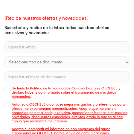
¡Recibe nuestras ofertas y novedades!
Suscríbete y recibe en tu inbox todas nuestras ofertas
exclusivas y novedades
He leído la Política de Privacidad de Canales Digitales OECHSLE y
declaro haber sido informado sobre el tratamiento de mis datos
personales.
Autorizo a OECHSLE a conocer mejor mis gustos y preferencias para
ofrecerme experiencias personalizadas. Acepto que me envien
contenido personalizado, exclusivo, promociones hechas a mi medida,
novedades, descuentos especiales, eventos y todo lo que se alinee
con lo que realmente me interesa.
Acepto el compartir mi información con empresas del grupo
empresarial de OECHSLE para el envío de comunicaciones