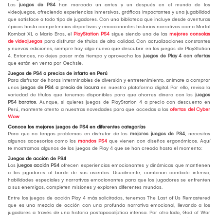
Los
juegos de PS4
han marcado un antes y un después en el mundo de los
videojuegos, ofreciendo experiencias inmersivas, gráficos impactantes y una jugabilidad
que satisface a todo tipo de jugadores. Con una biblioteca que incluye desde aventuras
épicas hasta competencias deportivas y emocionantes historias narrativas como Mortal
Kombat XL o Mario Bros, el
PlayStation PS4
sigue siendo una de las
mejores consolas
de videojuegos
para disfrutar de títulos de alta calidad. Con actualizaciones constantes
y nuevas ediciones, siempre hay algo nuevo que descubrir en los juegos de PlayStation
4. Entonces, no dejes pasar más tiempo y aprovecha los
juegos de Play 4 con ofertas
que están en venta por Oechsle.
Juegos de PS4 a precios de infarto en Perú
Para disfrutar de horas interminables de diversión y entretenimiento, anímate a comprar
unos
juegos de PS4 a precio de locura
en nuestra plataforma digital. Por ello, revisa la
variedad de títulos que tenemos disponibles para que ahorres dinero con los
juegos
PS4 baratos
. Aunque, si quieres juegos de PlayStation 4 a precio con descuento en
Perú, mantente atento a nuestras novedades para que accedas a las
ofertas del Cyber
Wow
.
Conoce los mejores juegos de PS4 en diferentes categorías
Para que no tengas problemas en disfrutar de los
mejores juegos de PS4
, necesitas
algunos accesorios como los
mandos PS4
que vienen con diseños ergonómicos. Aquí
te mostramos algunos de los juegos de Play 4 que se han creado hasta el momento:
Juegos de acción de PS4
Los
juegos acción PS4
ofrecen experiencias emocionantes y dinámicas que mantienen
a los jugadores al borde de sus asientos. Usualmente, combinan combate intenso,
habilidades especiales y narrativas emocionantes para que los jugadores se enfrenten
a sus enemigos, completen misiones y exploren diferentes mundos.
Entre los juegos de acción Play 4 más solicitados, tenemos The Last of Us Remastered
que es una mezcla de acción con una profunda narrativa emocional, llevando a los
jugadores a través de una historia postapocalíptica intensa. Por otro lado, God of War