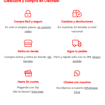
¡Descubre y compra en Oechsle!
Compra fácil y seguro
Cambios y devoluciones
En solo 6 simples pasos,
ve nuestro
En nuestras 26 tiendas a nivel
video
nacional
Retiro en tienda
Sigue tu pedido
Compra online y retira en tienda.
Ver
Fácil y rápido sólo con tu DNI.
Seguir
tiendas
pedido
Hasta 36 cuotas
Chatea con nosotros
Pagando con Sip
Escríbenos a nuestro
Whatsapp
¿No la tienes?
Solicítala
Chat