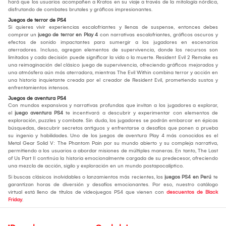
hará que los usuarios acompañen a Kratos en su viaje a través de la mitología nórdica,
disfrutando de combates brutales y gráficos impresionantes.
Juegos de terror de PS4
Si quieres vivir experiencias escalofriantes y llenas de suspense, entonces debes
comprar un
juego de terror en Play 4
con narrativas escalofriantes, gráficos oscuros y
efectos de sonido impactantes para sumergir a los jugadores en escenarios
aterradores. Incluso, agregan elementos de supervivencia, donde los recursos son
limitados y cada decisión puede significar la vida o la muerte. Resident Evil 2 Remake es
una reimaginación del clásico juego de supervivencia, ofreciendo gráficos mejorados y
una atmósfera aún más aterradora, mientras The Evil Within combina terror y acción en
una historia inquietante creada por el creador de Resident Evil, prometiendo sustos y
enfrentamientos intensos.
Juegos de aventura PS4
Con mundos expansivos y narrativas profundas que invitan a los jugadores a explorar,
el
juego aventura PS4
te incentivará a descubrir y experimentar con elementos de
exploración, puzzles y combate. Sin duda, los jugadores se podrán embarcar en épicas
búsquedas, descubrir secretos antiguos y enfrentarse a desafíos que ponen a prueba
su ingenio y habilidades. Uno de los juegos de aventura Play 4 más conocidos es el
Metal Gear Solid V: The Phantom Pain por su mundo abierto y su compleja narrativa,
permitiendo a los usuarios a abordar misiones de múltiples maneras. En tanto, The Last
of Us Part II continúa la historia emocionalmente cargada de su predecesor, ofreciendo
una mezcla de acción, sigilo y exploración en un mundo postapocalíptico.
Si buscas clásicos inolvidables o lanzamientos más recientes, los
juegos PS4 en Perú
te
garantizan horas de diversión y desafíos emocionantes. Por eso, nuestro catálogo
virtual está lleno de títulos de videojuegos PS4 que vienen con
descuentos de Black
Friday
.