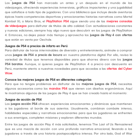
Los
juegos de PS4
han marcado un antes y un después en el mundo de los
videojuegos, ofreciendo experiencias inmersivas, gráficos impactantes y una jugabilidad
que satisface a todo tipo de jugadores. Con una biblioteca que incluye desde aventuras
épicas hasta competencias deportivas y emocionantes historias narrativas como Mortal
Kombat XL o Mario Bros, el
PlayStation PS4
sigue siendo una de las
mejores consolas
de videojuegos
para disfrutar de títulos de alta calidad. Con actualizaciones constantes
y nuevas ediciones, siempre hay algo nuevo que descubrir en los juegos de PlayStation
4. Entonces, no dejes pasar más tiempo y aprovecha los
juegos de Play 4 con ofertas
que están en venta por Oechsle.
Juegos de PS4 a precios de infarto en Perú
Para disfrutar de horas interminables de diversión y entretenimiento, anímate a comprar
unos
juegos de PS4 a precio de locura
en nuestra plataforma digital. Por ello, revisa la
variedad de títulos que tenemos disponibles para que ahorres dinero con los
juegos
PS4 baratos
. Aunque, si quieres juegos de PlayStation 4 a precio con descuento en
Perú, mantente atento a nuestras novedades para que accedas a las
ofertas del Cyber
Wow
.
Conoce los mejores juegos de PS4 en diferentes categorías
Para que no tengas problemas en disfrutar de los
mejores juegos de PS4
, necesitas
algunos accesorios como los
mandos PS4
que vienen con diseños ergonómicos. Aquí
te mostramos algunos de los juegos de Play 4 que se han creado hasta el momento:
Juegos de acción de PS4
Los
juegos acción PS4
ofrecen experiencias emocionantes y dinámicas que mantienen
a los jugadores al borde de sus asientos. Usualmente, combinan combate intenso,
habilidades especiales y narrativas emocionantes para que los jugadores se enfrenten
a sus enemigos, completen misiones y exploren diferentes mundos.
Entre los juegos de acción Play 4 más solicitados, tenemos The Last of Us Remastered
que es una mezcla de acción con una profunda narrativa emocional, llevando a los
jugadores a través de una historia postapocalíptica intensa. Por otro lado, God of War