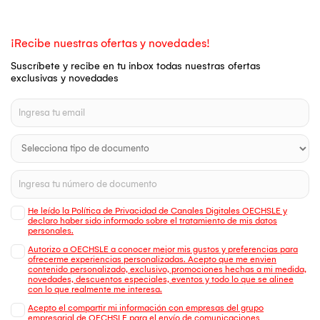
¡Recibe nuestras ofertas y novedades!
Suscríbete y recibe en tu inbox todas nuestras ofertas
exclusivas y novedades
He leído la Política de Privacidad de Canales Digitales OECHSLE y
declaro haber sido informado sobre el tratamiento de mis datos
personales.
Autorizo a OECHSLE a conocer mejor mis gustos y preferencias para
ofrecerme experiencias personalizadas. Acepto que me envien
contenido personalizado, exclusivo, promociones hechas a mi medida,
novedades, descuentos especiales, eventos y todo lo que se alinee
con lo que realmente me interesa.
Acepto el compartir mi información con empresas del grupo
empresarial de OECHSLE para el envío de comunicaciones