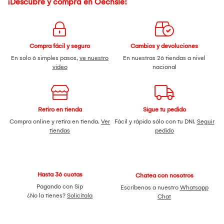
¡Descubre y compra en Oechsle!
Compra fácil y seguro
Cambios y devoluciones
En solo 6 simples pasos,
ve nuestro
En nuestras 26 tiendas a nivel
video
nacional
Retiro en tienda
Sigue tu pedido
Compra online y retira en tienda.
Ver
Fácil y rápido sólo con tu DNI.
Seguir
tiendas
pedido
Hasta 36 cuotas
Chatea con nosotros
Pagando con Sip
Escríbenos a nuestro
Whatsapp
¿No la tienes?
Solicítala
Chat