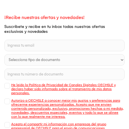
¡Recibe nuestras ofertas y novedades!
Suscríbete y recibe en tu inbox todas nuestras ofertas
exclusivas y novedades
He leído la Política de Privacidad de Canales Digitales OECHSLE y
declaro haber sido informado sobre el tratamiento de mis datos
personales.
Autorizo a OECHSLE a conocer mejor mis gustos y preferencias para
ofrecerme experiencias personalizadas. Acepto que me envien
contenido personalizado, exclusivo, promociones hechas a mi medida,
novedades, descuentos especiales, eventos y todo lo que se alinee
con lo que realmente me interesa.
Acepto el compartir mi información con empresas del grupo
empresarial de OECHSLE para el envío de comunicaciones