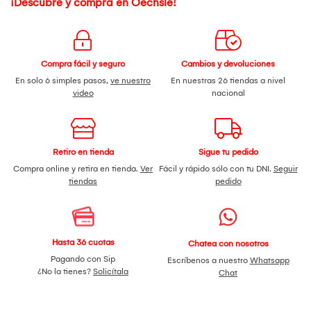
¡Descubre y compra en Oechsle!
Compra fácil y seguro
Cambios y devoluciones
En solo 6 simples pasos,
ve nuestro
En nuestras 26 tiendas a nivel
video
nacional
Retiro en tienda
Sigue tu pedido
Compra online y retira en tienda.
Ver
Fácil y rápido sólo con tu DNI.
Seguir
tiendas
pedido
Hasta 36 cuotas
Chatea con nosotros
Pagando con Sip
Escríbenos a nuestro
Whatsapp
¿No la tienes?
Solicítala
Chat