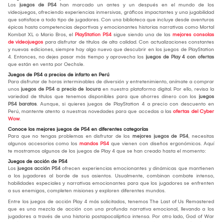
Los
juegos de PS4
han marcado un antes y un después en el mundo de los
videojuegos, ofreciendo experiencias inmersivas, gráficos impactantes y una jugabilidad
que satisface a todo tipo de jugadores. Con una biblioteca que incluye desde aventuras
épicas hasta competencias deportivas y emocionantes historias narrativas como Mortal
Kombat XL o Mario Bros, el
PlayStation PS4
sigue siendo una de las
mejores consolas
de videojuegos
para disfrutar de títulos de alta calidad. Con actualizaciones constantes
y nuevas ediciones, siempre hay algo nuevo que descubrir en los juegos de PlayStation
4. Entonces, no dejes pasar más tiempo y aprovecha los
juegos de Play 4 con ofertas
que están en venta por Oechsle.
Juegos de PS4 a precios de infarto en Perú
Para disfrutar de horas interminables de diversión y entretenimiento, anímate a comprar
unos
juegos de PS4 a precio de locura
en nuestra plataforma digital. Por ello, revisa la
variedad de títulos que tenemos disponibles para que ahorres dinero con los
juegos
PS4 baratos
. Aunque, si quieres juegos de PlayStation 4 a precio con descuento en
Perú, mantente atento a nuestras novedades para que accedas a las
ofertas del Cyber
Wow
.
Conoce los mejores juegos de PS4 en diferentes categorías
Para que no tengas problemas en disfrutar de los
mejores juegos de PS4
, necesitas
algunos accesorios como los
mandos PS4
que vienen con diseños ergonómicos. Aquí
te mostramos algunos de los juegos de Play 4 que se han creado hasta el momento:
Juegos de acción de PS4
Los
juegos acción PS4
ofrecen experiencias emocionantes y dinámicas que mantienen
a los jugadores al borde de sus asientos. Usualmente, combinan combate intenso,
habilidades especiales y narrativas emocionantes para que los jugadores se enfrenten
a sus enemigos, completen misiones y exploren diferentes mundos.
Entre los juegos de acción Play 4 más solicitados, tenemos The Last of Us Remastered
que es una mezcla de acción con una profunda narrativa emocional, llevando a los
jugadores a través de una historia postapocalíptica intensa. Por otro lado, God of War