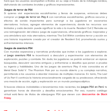
hará que los usuarios acompañen a Kratos en su viaje a través de la mitología nórdica,
disfrutando de combates brutales y gráficos impresionantes.
Juegos de terror de PS4
Si quieres vivir experiencias escalofriantes y llenas de suspense, entonces debes
comprar un
juego de terror en Play 4
con narrativas escalofriantes, gráficos oscuros y
efectos de sonido impactantes para sumergir a los jugadores en escenarios
aterradores. Incluso, agregan elementos de supervivencia, donde los recursos son
limitados y cada decisión puede significar la vida o la muerte. Resident Evil 2 Remake es
una reimaginación del clásico juego de supervivencia, ofreciendo gráficos mejorados y
una atmósfera aún más aterradora, mientras The Evil Within combina terror y acción en
una historia inquietante creada por el creador de Resident Evil, prometiendo sustos y
enfrentamientos intensos.
Juegos de aventura PS4
Con mundos expansivos y narrativas profundas que invitan a los jugadores a explorar,
el
juego aventura PS4
te incentivará a descubrir y experimentar con elementos de
exploración, puzzles y combate. Sin duda, los jugadores se podrán embarcar en épicas
búsquedas, descubrir secretos antiguos y enfrentarse a desafíos que ponen a prueba
su ingenio y habilidades. Uno de los juegos de aventura Play 4 más conocidos es el
Metal Gear Solid V: The Phantom Pain por su mundo abierto y su compleja narrativa,
permitiendo a los usuarios a abordar misiones de múltiples maneras. En tanto, The Last
of Us Part II continúa la historia emocionalmente cargada de su predecesor, ofreciendo
una mezcla de acción, sigilo y exploración en un mundo postapocalíptico.
Si buscas clásicos inolvidables o lanzamientos más recientes, los
juegos PS4 en Perú
te
garantizan horas de diversión y desafíos emocionantes. Por eso, nuestro catálogo
virtual está lleno de títulos de videojuegos PS4 que vienen con
descuentos de Black
Friday
.