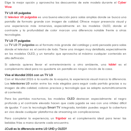
Elige la mejor opción y aprovecha los descuentos de este modelo durante el
Cyber
Wow
.
TV LG 65 pulgadas
El
televisor 65 pulgadas
es una buena elección para salas amplias donde se busca una
pantalla de formato grande con imagen de calidad. Ofrece mayor presencia visual y
una experiencia más inmersiva, especialmente en los modelos OLED, donde el
contraste y la profundidad de color marcan una diferencia notable frente a otras
tecnologías.
TV LG 77 pulgadas
La
TV LG 77 pulgadas
es el formato más grande del catálogo y está pensada para salas
donde el televisor es el centro de todo. Tiene una imagen muy detallada, especialmente
en los modelos OLED, y un tamaño que aprovecha al máximo cualquier contenido en
alta definición.
Si además quieres llevar el entretenimiento a otro ambiente, una
tablet
es el
complemento ideal para no quedarte sin pantalla en ningún rincón de la casa.
Vive el Mundial 2026 con un TV LG
Con el Mundial 2026 a la vuelta de la esquina, la experiencia visual marca la diferencia.
Los
televisores LG
están entre los más elegidos para seguir cada partido gracias a su
imagen de alta calidad, colores precisos y tecnología que se adapta automáticamente
al contenido.
Para los partidos nocturnos, los modelos
OLED
destacan especialmente: el negro
profundo y el contraste elevado hacen que cada jugada se vea con una nitidez difícil
de igualar. Y con la tecnología
Smart TV
integrada, también puedes seguir la cobertura
en vivo desde cualquier plataforma de streaming sin complicaciones.
Para completar la experiencia, un
frigobar
es el complemento ideal para tener las
bebidas frías a mano durante cada encuentro.
¿Cuál es la diferencia entre LG UHD y OLED?