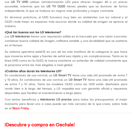
Los
LG TV UHD
utilizan retroiluminación LED para ofrecer imagen 4K a un precio
accesible, mientras que los
LG TV OLED
tienen píxeles que se iluminan de forma
independiente, lo que se traduce en negros más profundos y mayor contraste.
En términos prácticos, el UHD funciona muy bien en ambientes con luz natural y el
OLED rinde mejor en espacios más oscuros donde su calidad de imagen se aprecia al
máximo.
¿Qué tan buenos son los LG televisores?
Los
LG televisores
tienen una reputación sólida en el mercado por una razón concreta:
combinan buena calidad de imagen, software estable y una durabilidad que se sostiene
en el tiempo.
Su sistema operativo webOS es uno de los más intuitivos de la categoría, lo que hace
que moverse entre apps y fuentes de señal sea rápido y sin complicaciones. Tanto en la
línea UHD como en la OLED, la marca mantiene un estándar de calidad consistente que
la posiciona entre las más elegidas a nivel global.
¿Cuántos años duran los televisores LG?
En condiciones de uso normal, un
LG Smart TV
tiene una vida útil promedio de entre 7
y 10 años. En condiciones de uso normal, un
LG Smart TV
tiene una vida útil promedio
de entre 7 y 10 años. Tanto los modelos OLED como los UHD están diseñados para
rendir bien a lo largo del tiempo, y LG respalda eso con garantía oficial y repuestos
disponibles que facilitan el mantenimiento a largo plazo.
Con tantos beneficios y
televisores LG precios
para todos los presupuestos, el mejor
momento para llevar uno a casa puede ser más cercano de lo que crees, sobre todo
en el
Black Friday
.
¡Descubre y compra en Oechsle!