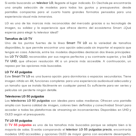
Si estás buscando un
televisor LG
, llegaste al lugar indicado. En Oechsle.pe encontrarás
una amplia selección de modelos para todos los gustos y presupuestos: desde
pantallas compactas para el cuarto hasta grandes formatos pensados para una
experiencia visual más inmersiva.
LG es una de las marcas más reconocidas del mercado gracias a su tecnología de
imagen, su solidez y la experiencia que ofrece dentro del ecosistema Smart. ¿Qué
esperas para elegir tu televisor ideal?
Tamaños de LG TV
Uno de los puntos fuertes de la línea
Smart TV LG
es la variedad de tamaños
disponibles, lo que permite encontrar una opción adecuada sin importar el espacio que
tengas en casa. Además, entre los modelos disponibles destacan dos líneas principales:
los
LG TV OLED
, reconocidos por sus negros perfectos y su contraste superior, y los
LG
TV UHD
, que ofrecen resolución 4K a un precio más accesible. A continuación, un
repaso por las opciones más buscadas.
LG TV 43 pulgadas
Este
Smart TV LG
es una buena opción para dormitorios o espacios secundarios. Tiene
imagen nítida en 4K, funciones completas para una experiencia audiovisual adecuada y
un tamaño que se instala fácilmente en cualquier pared. Es suficiente para ver series y
películas sin perderte ningún detalle.
Televisores LG 50 pulgadas
Los
televisores LG 50 pulgadas
son ideales para salas medianas. Ofrecen una pantalla
amplia con buena calidad de imagen, colores bien definidos y conectividad Smart para
acceder a todas las plataformas de streaming sin inconvenientes. Disponibles en UHD y
OLED según el presupuesto.
TV LG 55 pulgadas
El
TV 55 pulgadas
es uno de los tamaños más buscados porque se adapta bien a la
mayoría de salas. Si estás comparando el
televisor LG 55 pulgadas precio
, encontrarás
modelos UHD accesibles y opciones OLED de mayor gama con excelente desempeño.