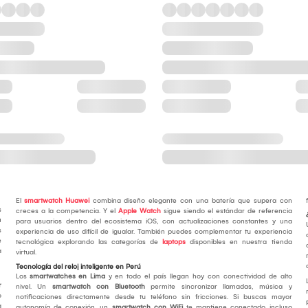
El
smartwatch Huawei
combina diseño elegante con una batería que supera con
s
creces a la competencia. Y el
Apple Watch
sigue siendo el estándar de referencia
u
para usuarios dentro del ecosistema iOS, con actualizaciones constantes y una
s
experiencia de uso difícil de igualar. También puedes complementar tu experiencia
e
tecnológica explorando las categorías de
laptops
disponibles en nuestra tienda
a
virtual.
Tecnología del reloj inteligente en Perú
Los
smartwatches en Lima
y en todo el país llegan hoy con conectividad de alto
r
nivel. Un
smartwatch con Bluetooth
permite sincronizar llamadas, música y
o
notificaciones directamente desde tu teléfono sin fricciones. Si buscas mayor
a
autonomía de conexión, un
smartwatch con WiFi
te mantiene conectado incluso