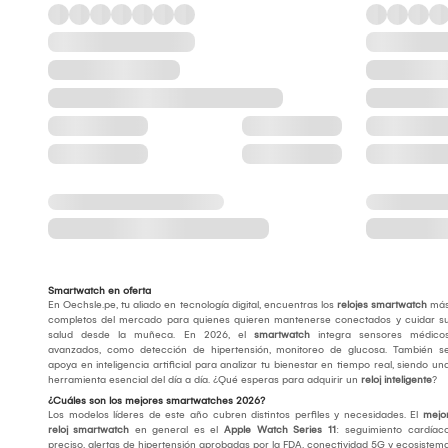
Smartwatch en oferta
En Oechsle.pe, tu aliado en tecnología digital, encuentras los
relojes smartwatch
má
completos del mercado para quienes quieren mantenerse conectados y cuidar s
salud desde la muñeca. En 2026, el
smartwatch
integra sensores médico
avanzados, como detección de hipertensión, monitoreo de glucosa. También s
apoya en inteligencia artificial para analizar tu bienestar en tiempo real, siendo un
herramienta esencial del día a día. ¿Qué esperas para adquirir un
reloj inteligente
?
¿Cuáles son los mejores smartwatches 2026?
Los modelos líderes de este año cubren distintos perfiles y necesidades. El
mejo
reloj smartwatch
en general es el
Apple Watch Series 11
: seguimiento cardíac
preciso, alertas de hipertensión aprobadas por la FDA, conectividad 5G y ecosistem