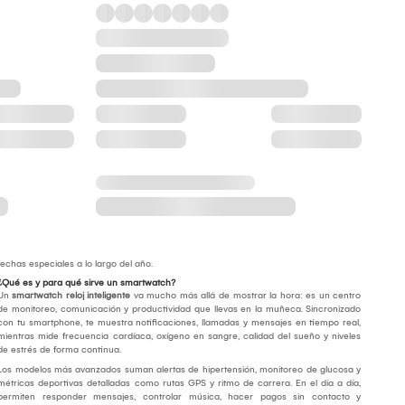
fechas especiales a lo largo del año.
¿Qué es y para qué sirve un smartwatch?
Un
smartwatch reloj inteligente
va mucho más allá de mostrar la hora: es un centro
de monitoreo, comunicación y productividad que llevas en la muñeca. Sincronizado
con tu smartphone, te muestra notificaciones, llamadas y mensajes en tiempo real,
mientras mide frecuencia cardíaca, oxígeno en sangre, calidad del sueño y niveles
de estrés de forma continua.
Los modelos más avanzados suman alertas de hipertensión, monitoreo de glucosa y
métricas deportivas detalladas como rutas GPS y ritmo de carrera. En el día a día,
permiten responder mensajes, controlar música, hacer pagos sin contacto y