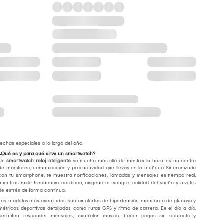
fechas especiales a lo largo del año.
¿Qué es y para qué sirve un smartwatch?
Un
smartwatch reloj inteligente
va mucho más allá de mostrar la hora: es un centro
de monitoreo, comunicación y productividad que llevas en la muñeca. Sincronizado
con tu smartphone, te muestra notificaciones, llamadas y mensajes en tiempo real,
mientras mide frecuencia cardíaca, oxígeno en sangre, calidad del sueño y niveles
de estrés de forma continua.
Los modelos más avanzados suman alertas de hipertensión, monitoreo de glucosa y
métricas deportivas detalladas como rutas GPS y ritmo de carrera. En el día a día,
permiten responder mensajes, controlar música, hacer pagos sin contacto y