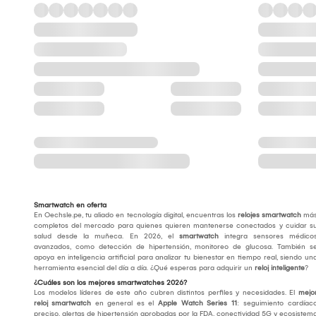
Smartwatch en oferta
En Oechsle.pe, tu aliado en tecnología digital, encuentras los
relojes smartwatch
má
completos del mercado para quienes quieren mantenerse conectados y cuidar s
salud desde la muñeca. En 2026, el
smartwatch
integra sensores médico
avanzados, como detección de hipertensión, monitoreo de glucosa. También s
apoya en inteligencia artificial para analizar tu bienestar en tiempo real, siendo un
herramienta esencial del día a día. ¿Qué esperas para adquirir un
reloj inteligente
?
¿Cuáles son los mejores smartwatches 2026?
Los modelos líderes de este año cubren distintos perfiles y necesidades. El
mejo
reloj smartwatch
en general es el
Apple Watch Series 11
: seguimiento cardíac
preciso, alertas de hipertensión aprobadas por la FDA, conectividad 5G y ecosistem