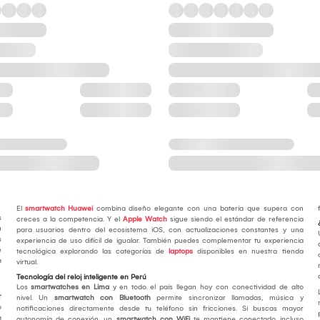
El
smartwatch Huawei
combina diseño elegante con una batería que supera con
s
creces a la competencia. Y el
Apple Watch
sigue siendo el estándar de referencia
u
para usuarios dentro del ecosistema iOS, con actualizaciones constantes y una
s
experiencia de uso difícil de igualar. También puedes complementar tu experiencia
e
tecnológica explorando las categorías de
laptops
disponibles en nuestra tienda
a
virtual.
Tecnología del reloj inteligente en Perú
Los
smartwatches en Lima
y en todo el país llegan hoy con conectividad de alto
r
nivel. Un
smartwatch con Bluetooth
permite sincronizar llamadas, música y
o
notificaciones directamente desde tu teléfono sin fricciones. Si buscas mayor
a
autonomía de conexión, un
smartwatch con WiFi
te mantiene conectado incluso