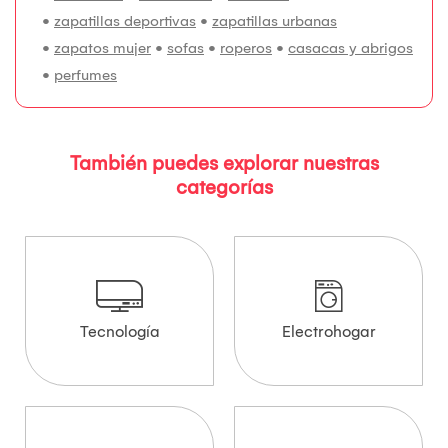
•
zapatillas deportivas
•
zapatillas urbanas
•
zapatos mujer
•
sofas
•
roperos
•
casacas y abrigos
•
perfumes
También puedes explorar nuestras
categorías
Tecnología
Electrohogar