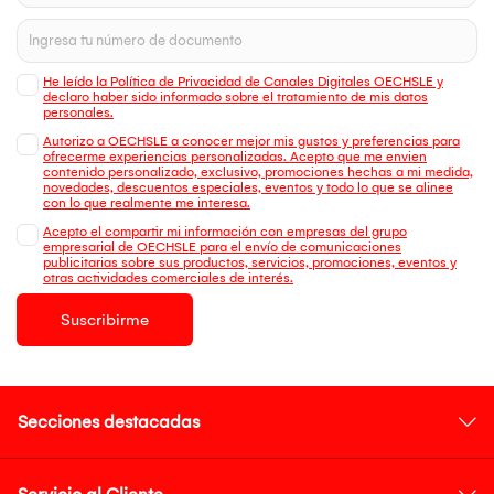
He leído la Política de Privacidad de Canales Digitales OECHSLE y
declaro haber sido informado sobre el tratamiento de mis datos
personales.
Autorizo a OECHSLE a conocer mejor mis gustos y preferencias para
ofrecerme experiencias personalizadas. Acepto que me envien
contenido personalizado, exclusivo, promociones hechas a mi medida,
novedades, descuentos especiales, eventos y todo lo que se alinee
con lo que realmente me interesa.
Acepto el compartir mi información con empresas del grupo
empresarial de OECHSLE para el envío de comunicaciones
publicitarias sobre sus productos, servicios, promociones, eventos y
otras actividades comerciales de interés.
Suscribirme
Secciones destacadas