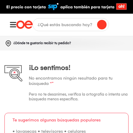
¿Dónde te gustaría recibir tu pedido?
¡Lo sentimos!
No encontramos ningún resultado para tu
búsqueda
“”
Pero no te desanimes, verifica la ortografía o intenta una
búsqueda menos específica.
Te sugerimos algunas búsquedas populares
•
lavasecas
•
televisores
•
celulares