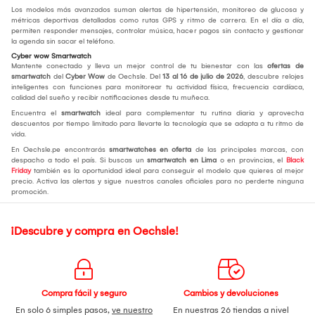
Los modelos más avanzados suman alertas de hipertensión, monitoreo de glucosa y
métricas deportivas detalladas como rutas GPS y ritmo de carrera. En el día a día,
permiten responder mensajes, controlar música, hacer pagos sin contacto y gestionar
la agenda sin sacar el teléfono.
Cyber wow Smartwatch
Mantente conectado y lleva un mejor control de tu bienestar con las
ofertas de
smartwatch
del
Cyber Wow
de Oechsle. Del
13 al 16 de julio de 2026
, descubre relojes
inteligentes con funciones para monitorear tu actividad física, frecuencia cardíaca,
calidad del sueño y recibir notificaciones desde tu muñeca.
Encuentra el
smartwatch
ideal para complementar tu rutina diaria y aprovecha
descuentos por tiempo limitado para llevarte la tecnología que se adapta a tu ritmo de
vida.
En Oechsle.pe encontrarás
smartwatches en oferta
de las principales marcas, con
despacho a todo el país. Si buscas un
smartwatch en Lima
o en provincias, el
Black
Friday
también es la oportunidad ideal para conseguir el modelo que quieres al mejor
precio. Activa las alertas y sigue nuestros canales oficiales para no perderte ninguna
promoción.
¡Descubre y compra en Oechsle!
Compra fácil y seguro
Cambios y devoluciones
En solo 6 simples pasos,
ve nuestro
En nuestras 26 tiendas a nivel