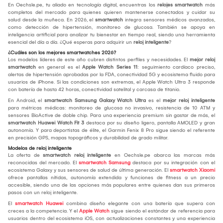
En Oechsle.pe, tu aliado en tecnología digital, encuentras los
relojes smartwatch
más
completos del mercado para quienes quieren mantenerse conectados y cuidar su
salud desde la muñeca. En 2026, el
smartwatch
integra sensores médicos avanzados,
como detección de hipertensión, monitoreo de glucosa. También se apoya en
inteligencia artificial para analizar tu bienestar en tiempo real, siendo una herramienta
esencial del día a día. ¿Qué esperas para adquirir un
reloj inteligente
?
¿Cuáles son los mejores smartwatches 2026?
Los modelos líderes de este año cubren distintos perfiles y necesidades. El
mejor reloj
smartwatch
en general es el
Apple Watch Series 11
: seguimiento cardíaco preciso,
alertas de hipertensión aprobadas por la FDA, conectividad 5G y ecosistema fluido para
usuarios de iPhone. Si las condiciones son extremas, el Apple Watch Ultra 3 responde
con batería de hasta 42 horas, conectividad satelital y carcasa de titanio.
En Android, el
smartwatch Samsung Galaxy Watch Ultra
es el
mejor reloj inteligente
para métricas médicas: monitoreo de glucosa no invasivo, resistencia de 10 ATM y
sensores BioActive de doble chip. Para una experiencia premium sin gastar de más, el
smartwatch Huawei Watch Fit 3
destaca por su diseño ligero, pantalla AMOLED y gran
autonomía. Y para deportistas de élite, el Garmin Fenix 8 Pro sigue siendo el referente
en precisión GPS, mapas topográficos y durabilidad de grado militar.
Modelos de reloj inteligente
La oferta de
smartwatch reloj inteligente
en Oechsle.pe abarca las marcas más
reconocidas del mercado. El
smartwatch Samsung
destaca por su integración con el
ecosistema Galaxy y sus sensores de salud de última generación. El
smartwatch Xiaomi
ofrece pantallas nítidas, autonomía extendida y funciones de fitness a un precio
accesible, siendo una de las opciones más populares entre quienes dan sus primeros
pasos con un reloj inteligente.
El
smartwatch Huawei
combina diseño elegante con una batería que supera con
creces a la competencia. Y el
Apple Watch
sigue siendo el estándar de referencia para
usuarios dentro del ecosistema iOS, con actualizaciones constantes y una experiencia