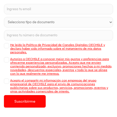
He leído la Política de Privacidad de Canales Digitales OECHSLE y
declaro haber sido informado sobre el tratamiento de mis datos
personales.
Autorizo a OECHSLE a conocer mejor mis gustos y preferencias para
ofrecerme experiencias personalizadas. Acepto que me envien
contenido personalizado, exclusivo, promociones hechas a mi medida,
novedades, descuentos especiales, eventos y todo lo que se alinee
con lo que realmente me interesa.
Acepto el compartir mi información con empresas del grupo
empresarial de OECHSLE para el envío de comunicaciones
publicitarias sobre sus productos, servicios, promociones, eventos y
otras actividades comerciales de interés.
Suscribirme