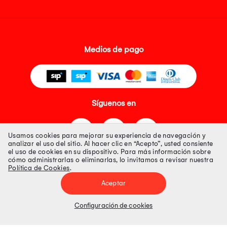
Medios de pago
Síguenos en
Usamos cookies para mejorar su experiencia de navegación y
analizar el uso del sitio. Al hacer clic en “Acepto”, usted consiente
el uso de cookies en su dispositivo. Para más información sobre
cómo administrarlas o eliminarlas, lo invitamos a revisar nuestra
Política de Cookies
.
Tienda 100% Segura
Aceptar
Tiendas Peruanas S.A. R.U.C. Nº 20493020618. Todos los derechos
reservados. Av. Aviación 2405 Piso 3, San Borja
Configuración de cookies
Precios disponibles solo en www.oechsle.pe. Precios online publicados
pueden incluir descuento adicional. Precios sujetos a variaciones sin
previo aviso. Productos sujetos a disponibilidad de stock