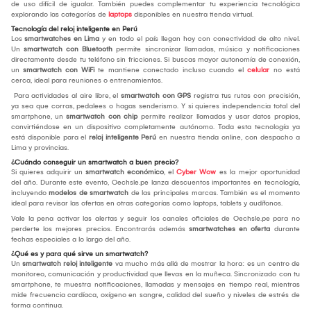
de uso difícil de igualar. También puedes complementar tu experiencia tecnológica
explorando las categorías de
laptops
disponibles en nuestra tienda virtual.
Tecnología del reloj inteligente en Perú
Los
smartwatches en Lima
y en todo el país llegan hoy con conectividad de alto nivel.
Un
smartwatch con Bluetooth
permite sincronizar llamadas, música y notificaciones
directamente desde tu teléfono sin fricciones. Si buscas mayor autonomía de conexión,
un
smartwatch con WiFi
te mantiene conectado incluso cuando el
celular
no está
cerca, ideal para reuniones o entrenamientos.
Para actividades al aire libre, el
smartwatch con GPS
registra tus rutas con precisión,
ya sea que corras, pedalees o hagas senderismo. Y si quieres independencia total del
smartphone, un
smartwatch con chip
permite realizar llamadas y usar datos propios,
convirtiéndose en un dispositivo completamente autónomo. Toda esta tecnología ya
está disponible para el
reloj inteligente Perú
en nuestra tienda online, con despacho a
Lima y provincias.
¿Cuándo conseguir un smartwatch a buen precio?
Si quieres adquirir un
smartwatch económico
, el
Cyber Wow
es la mejor oportunidad
del año. Durante este evento, Oechsle.pe lanza descuentos importantes en tecnología,
incluyendo
modelos de smartwatch
de las principales marcas. También es el momento
ideal para revisar las ofertas en otras categorías como laptops, tablets y audífonos.
Vale la pena activar las alertas y seguir los canales oficiales de Oechsle.pe para no
perderte los mejores precios. Encontrarás además
smartwatches en oferta
durante
fechas especiales a lo largo del año.
¿Qué es y para qué sirve un smartwatch?
Un
smartwatch reloj inteligente
va mucho más allá de mostrar la hora: es un centro de
monitoreo, comunicación y productividad que llevas en la muñeca. Sincronizado con tu
smartphone, te muestra notificaciones, llamadas y mensajes en tiempo real, mientras
mide frecuencia cardíaca, oxígeno en sangre, calidad del sueño y niveles de estrés de
forma continua.