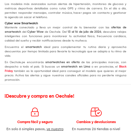
Los modelos más avanzados suman alertas de hipertensión, monitoreo de glucosa y
métricas deportivas detalladas como rutas GPS y ritmo de carrera. En el día a día,
permiten responder mensajes, controlar música, hacer pagos sin contacto y gestionar
la agenda sin sacar el teléfono.
Cyber wow Smartwatch
Mantente conectado y lleva un mejor control de tu bienestar con las
ofertas de
smartwatch
del
Cyber Wow
de Oechsle. Del
13 al 16 de julio de 2026
, descubre relojes
inteligentes con funciones para monitorear tu actividad física, frecuencia cardíaca,
calidad del sueño y recibir notificaciones desde tu muñeca.
Encuentra el
smartwatch
ideal para complementar tu rutina diaria y aprovecha
descuentos por tiempo limitado para llevarte la tecnología que se adapta a tu ritmo de
vida.
En Oechsle.pe encontrarás
smartwatches en oferta
de las principales marcas, con
despacho a todo el país. Si buscas un
smartwatch en Lima
o en provincias, el
Black
Friday
también es la oportunidad ideal para conseguir el modelo que quieres al mejor
precio. Activa las alertas y sigue nuestros canales oficiales para no perderte ninguna
promoción.
¡Descubre y compra en Oechsle!
Compra fácil y seguro
Cambios y devoluciones
En solo 6 simples pasos,
ve nuestro
En nuestras 26 tiendas a nivel