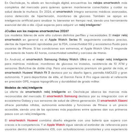
En Oechsle.pe, tu aliado en tecnología digital, encuentras los
relojes smartwatch
más
completos del mercado para quienes quieren mantenerse conectados y cuidar su
salud desde la muñeca. En 2026, el
smartwatch
integra sensores médicos avanzados,
como detección de hipertensión, monitoreo de glucosa. También se apoya en
inteligencia artificial para analizar tu bienestar en tiempo real, siendo una herramienta
esencial del día a día. ¿Qué esperas para adquirir un
reloj inteligente
?
¿Cuáles son los mejores smartwatches 2026?
Los modelos líderes de este año cubren distintos perfiles y necesidades. El
mejor reloj
smartwatch
en general es el
Apple Watch Series 11
: seguimiento cardíaco preciso,
alertas de hipertensión aprobadas por la FDA, conectividad 5G y ecosistema fluido para
usuarios de iPhone. Si las condiciones son extremas, el Apple Watch Ultra 3 responde
con batería de hasta 42 horas, conectividad satelital y carcasa de titanio.
En Android, el
smartwatch Samsung Galaxy Watch Ultra
es el
mejor reloj inteligente
para métricas médicas: monitoreo de glucosa no invasivo, resistencia de 10 ATM y
sensores BioActive de doble chip. Para una experiencia premium sin gastar de más, el
smartwatch Huawei Watch Fit 3
destaca por su diseño ligero, pantalla AMOLED y gran
autonomía. Y para deportistas de élite, el Garmin Fenix 8 Pro sigue siendo el referente
en precisión GPS, mapas topográficos y durabilidad de grado militar.
Modelos de reloj inteligente
La oferta de
smartwatch reloj inteligente
en Oechsle.pe abarca las marcas más
reconocidas del mercado. El
smartwatch Samsung
destaca por su integración con el
ecosistema Galaxy y sus sensores de salud de última generación. El
smartwatch Xiaomi
ofrece pantallas nítidas, autonomía extendida y funciones de fitness a un precio
accesible, siendo una de las opciones más populares entre quienes dan sus primeros
pasos con un reloj inteligente.
El
smartwatch Huawei
combina diseño elegante con una batería que supera con
creces a la competencia. Y el
Apple Watch
sigue siendo el estándar de referencia para
usuarios dentro del ecosistema iOS, con actualizaciones constantes y una experiencia