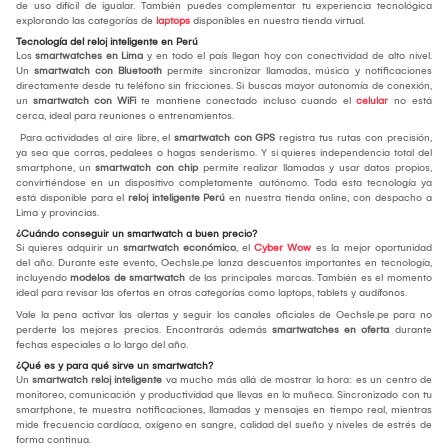
de uso difícil de igualar. También puedes complementar tu experiencia tecnológica
explorando las categorías de
laptops
disponibles en nuestra tienda virtual.
Tecnología del reloj inteligente en Perú
Los
smartwatches en Lima
y en todo el país llegan hoy con conectividad de alto nivel.
Un
smartwatch con Bluetooth
permite sincronizar llamadas, música y notificaciones
directamente desde tu teléfono sin fricciones. Si buscas mayor autonomía de conexión,
un
smartwatch con WiFi
te mantiene conectado incluso cuando el
celular
no está
cerca, ideal para reuniones o entrenamientos.
Para actividades al aire libre, el
smartwatch con GPS
registra tus rutas con precisión,
ya sea que corras, pedalees o hagas senderismo. Y si quieres independencia total del
smartphone, un
smartwatch con chip
permite realizar llamadas y usar datos propios,
convirtiéndose en un dispositivo completamente autónomo. Toda esta tecnología ya
está disponible para el
reloj inteligente Perú
en nuestra tienda online, con despacho a
Lima y provincias.
¿Cuándo conseguir un smartwatch a buen precio?
Si quieres adquirir un
smartwatch económico
, el
Cyber Wow
es la mejor oportunidad
del año. Durante este evento, Oechsle.pe lanza descuentos importantes en tecnología,
incluyendo
modelos de smartwatch
de las principales marcas. También es el momento
ideal para revisar las ofertas en otras categorías como laptops, tablets y audífonos.
Vale la pena activar las alertas y seguir los canales oficiales de Oechsle.pe para no
perderte los mejores precios. Encontrarás además
smartwatches en oferta
durante
fechas especiales a lo largo del año.
¿Qué es y para qué sirve un smartwatch?
Un
smartwatch reloj inteligente
va mucho más allá de mostrar la hora: es un centro de
monitoreo, comunicación y productividad que llevas en la muñeca. Sincronizado con tu
smartphone, te muestra notificaciones, llamadas y mensajes en tiempo real, mientras
mide frecuencia cardíaca, oxígeno en sangre, calidad del sueño y niveles de estrés de
forma continua.