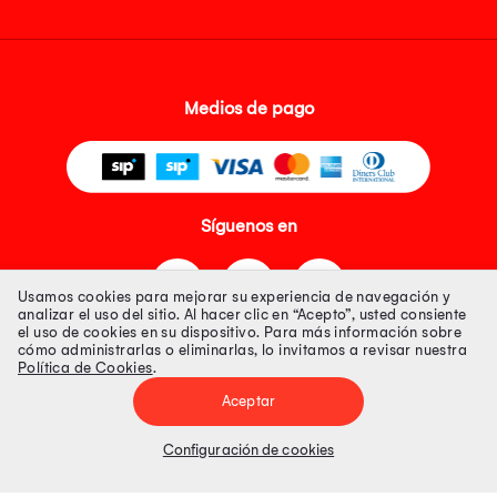
Medios de pago
Síguenos en
Usamos cookies para mejorar su experiencia de navegación y
analizar el uso del sitio. Al hacer clic en “Acepto”, usted consiente
el uso de cookies en su dispositivo. Para más información sobre
cómo administrarlas o eliminarlas, lo invitamos a revisar nuestra
Política de Cookies
.
Tienda 100% Segura
Aceptar
Tiendas Peruanas S.A. R.U.C. Nº 20493020618. Todos los derechos
reservados. Av. Aviación 2405 Piso 3, San Borja
Configuración de cookies
Precios disponibles solo en www.oechsle.pe. Precios online publicados
pueden incluir descuento adicional. Precios sujetos a variaciones sin
previo aviso. Productos sujetos a disponibilidad de stock