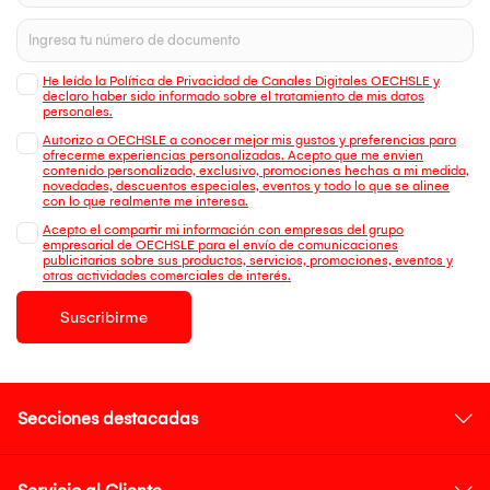
He leído la Política de Privacidad de Canales Digitales OECHSLE y
declaro haber sido informado sobre el tratamiento de mis datos
personales.
Autorizo a OECHSLE a conocer mejor mis gustos y preferencias para
ofrecerme experiencias personalizadas. Acepto que me envien
contenido personalizado, exclusivo, promociones hechas a mi medida,
novedades, descuentos especiales, eventos y todo lo que se alinee
con lo que realmente me interesa.
Acepto el compartir mi información con empresas del grupo
empresarial de OECHSLE para el envío de comunicaciones
publicitarias sobre sus productos, servicios, promociones, eventos y
otras actividades comerciales de interés.
Suscribirme
Secciones destacadas