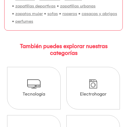
•
zapatillas deportivas
•
zapatillas urbanas
•
zapatos mujer
•
sofas
•
roperos
•
casacas y abrigos
•
perfumes
También puedes explorar nuestras
categorías
Tecnología
Electrohogar