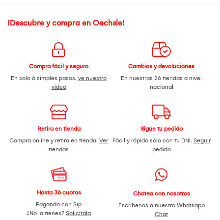
¡Descubre y compra en Oechsle!
Compra fácil y seguro
Cambios y devoluciones
En solo 6 simples pasos,
ve nuestro
En nuestras 26 tiendas a nivel
video
nacional
Retiro en tienda
Sigue tu pedido
Compra online y retira en tienda.
Ver
Fácil y rápido sólo con tu DNI.
Seguir
tiendas
pedido
Hasta 36 cuotas
Chatea con nosotros
Pagando con Sip
Escríbenos a nuestro
Whatsapp
¿No la tienes?
Solicítala
Chat