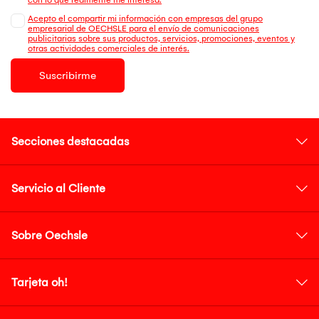
Acepto el compartir mi información con empresas del grupo
empresarial de OECHSLE para el envío de comunicaciones
publicitarias sobre sus productos, servicios, promociones, eventos y
otras actividades comerciales de interés.
Suscribirme
Secciones destacadas
Servicio al Cliente
Sobre Oechsle
Tarjeta oh!