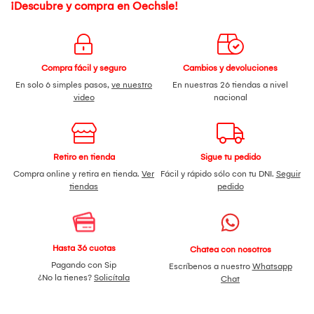
¡Descubre y compra en Oechsle!
Compra fácil y seguro
Cambios y devoluciones
En solo 6 simples pasos,
ve nuestro
En nuestras 26 tiendas a nivel
video
nacional
Retiro en tienda
Sigue tu pedido
Compra online y retira en tienda.
Ver
Fácil y rápido sólo con tu DNI.
Seguir
tiendas
pedido
Hasta 36 cuotas
Chatea con nosotros
Pagando con Sip
Escríbenos a nuestro
Whatsapp
¿No la tienes?
Solicítala
Chat