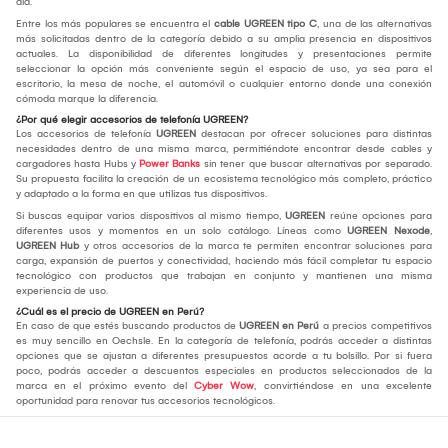
día.
Entre los más populares se encuentra el
cable UGREEN tipo C
, una de las alternativas
más solicitadas dentro de la categoría debido a su amplia presencia en dispositivos
actuales. La disponibilidad de diferentes longitudes y presentaciones permite
seleccionar la opción más conveniente según el espacio de uso, ya sea para el
escritorio, la mesa de noche, el automóvil o cualquier entorno donde una conexión
cómoda marque la diferencia.
¿Por qué elegir accesorios de telefonía UGREEN?
Los accesorios de telefonía
UGREEN
destacan por ofrecer soluciones para distintas
necesidades dentro de una misma marca, permitiéndote encontrar desde cables y
cargadores hasta Hubs y
Power Banks
sin tener que buscar alternativas por separado.
Su propuesta facilita la creación de un ecosistema tecnológico más completo, práctico
y adaptado a la forma en que utilizas tus dispositivos.
Si buscas equipar varios dispositivos al mismo tiempo,
UGREEN
reúne opciones para
diferentes usos y momentos en un solo catálogo. Líneas como
UGREEN Nexode
,
UGREEN Hub
y otros accesorios de la marca te permiten encontrar soluciones para
carga, expansión de puertos y conectividad, haciendo más fácil completar tu espacio
tecnológico con productos que trabajan en conjunto y mantienen una misma
experiencia de uso.
¿Cuál es el precio de UGREEN en Perú?
En caso de que estés buscando productos de
UGREEN en Perú
a precios competitivos
es muy sencillo en Oechsle. En la categoría de telefonía, podrás acceder a distintas
opciones que se ajustan a diferentes presupuestos acorde a tu bolsillo. Por si fuera
poco, podrás acceder a descuentos especiales en productos seleccionados de la
marca en el próximo evento del
Cyber Wow
, convirtiéndose en una excelente
oportunidad para renovar tus accesorios tecnológicos.