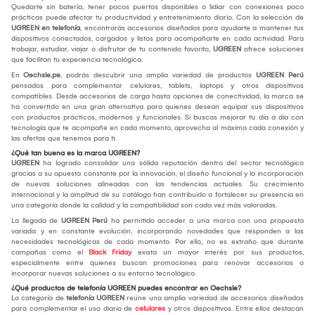
Quedarte sin batería, tener pocos puertos disponibles o lidiar con conexiones poco
prácticas puede afectar tu productividad y entretenimiento diario. Con la selección de
UGREEN en telefonía
, encontrarás accesorios diseñados para ayudarte a mantener tus
dispositivos conectados, cargados y listos para acompañarte en cada actividad. Para
trabajar, estudiar, viajar o disfrutar de tu contenido favorito,
UGREEN
ofrece soluciones
que facilitan tu experiencia tecnológica.
En
Oechsle.pe
, podrás descubrir una amplia variedad de productos
UGREEN Perú
pensados para complementar celulares, tablets, laptops y otros dispositivos
compatibles. Desde accesorios de carga hasta opciones de conectividad, la marca se
ha convertido en una gran alternativa para quienes desean equipar sus dispositivos
con productos prácticos, modernos y funcionales. Si buscas mejorar tu día a día con
tecnología que te acompañe en cada momento, aprovecha al máximo cada conexión y
las ofertas que tenemos para ti.
¿Qué tan buena es la marca UGREEN?
UGREEN
ha logrado consolidar una sólida reputación dentro del sector tecnológico
gracias a su apuesta constante por la innovación, el diseño funcional y la incorporación
de nuevas soluciones alineadas con las tendencias actuales. Su crecimiento
internacional y la amplitud de su catálogo han contribuido a fortalecer su presencia en
una categoría donde la calidad y la compatibilidad son cada vez más valoradas.
La llegada de
UGREEN Perú
ha permitido acceder a una marca con una propuesta
variada y en constante evolución, incorporando novedades que responden a las
necesidades tecnológicas de cada momento. Por ello, no es extraño que durante
campañas como el
Black Friday
exista un mayor interés por sus productos,
especialmente entre quienes buscan promociones para renovar accesorios o
incorporar nuevas soluciones a su entorno tecnológico.
¿Qué productos de telefonía UGREEN puedes encontrar en Oechsle?
La categoría de
telefonía
UGREEN
reúne una amplia variedad de accesorios diseñados
para complementar el uso diario de
celulares
y otros dispositivos. Entre ellos destacan