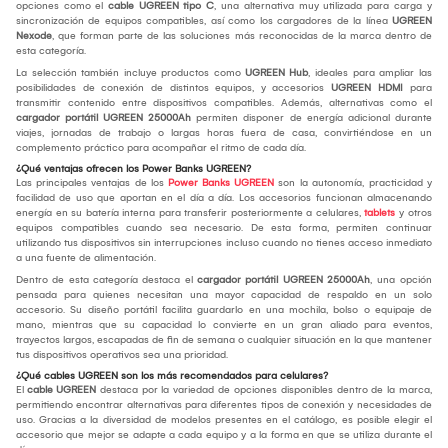
opciones como el
cable UGREEN tipo C
, una alternativa muy utilizada para carga y
sincronización de equipos compatibles, así como los cargadores de la línea
UGREEN
Nexode
, que forman parte de las soluciones más reconocidas de la marca dentro de
esta categoría.
La selección también incluye productos como
UGREEN Hub
, ideales para ampliar las
posibilidades de conexión de distintos equipos, y accesorios
UGREEN HDMI
para
transmitir contenido entre dispositivos compatibles. Además, alternativas como el
cargador portátil UGREEN 25000Ah
permiten disponer de energía adicional durante
viajes, jornadas de trabajo o largas horas fuera de casa, convirtiéndose en un
complemento práctico para acompañar el ritmo de cada día.
¿Qué ventajas ofrecen los Power Banks UGREEN?
Las principales ventajas de los
Power Banks UGREEN
son la autonomía, practicidad y
facilidad de uso que aportan en el día a día. Los accesorios funcionan almacenando
energía en su batería interna para transferir posteriormente a celulares,
tablets
y otros
equipos compatibles cuando sea necesario. De esta forma, permiten continuar
utilizando tus dispositivos sin interrupciones incluso cuando no tienes acceso inmediato
a una fuente de alimentación.
Dentro de esta categoría destaca el
cargador portátil UGREEN 25000Ah
, una opción
pensada para quienes necesitan una mayor capacidad de respaldo en un solo
accesorio. Su diseño portátil facilita guardarlo en una mochila, bolso o equipaje de
mano, mientras que su capacidad lo convierte en un gran aliado para eventos,
trayectos largos, escapadas de fin de semana o cualquier situación en la que mantener
tus dispositivos operativos sea una prioridad.
¿Qué cables UGREEN son los más recomendados para celulares?
El
cable UGREEN
destaca por la variedad de opciones disponibles dentro de la marca,
permitiendo encontrar alternativas para diferentes tipos de conexión y necesidades de
uso. Gracias a la diversidad de modelos presentes en el catálogo, es posible elegir el
accesorio que mejor se adapte a cada equipo y a la forma en que se utiliza durante el