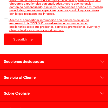
Autorizo a OECHSLE a conocer mejor mis gustos y preferencias para
ofrecerme experiencias personalizadas. Acepto que me envien
contenido personalizado, exclusivo, promociones hechas a mi medida,
novedades, descuentos especiales, eventos y todo lo que se alinee
con lo que realmente me interesa.
Acepto el compartir mi información con empresas del grupo
empresarial de OECHSLE para el envío de comunicaciones
publicitarias sobre sus productos, servicios, promociones, eventos y
otras actividades comerciales de interés.
Suscribirme
Secciones destacadas
Servicio al Cliente
Sobre Oechsle