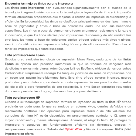
Encuentra las mejores tintas para tu impresora
Las
tintas para impresoras
han evolucionado significativamente con el avance de la
tecnología integrando sistemas como la tecnología de inyección de tinta y la impresión
térmica, ofreciendo propiedades que mejoran la calidad de impresión, la durabilidad y la
eficiencia. En la actualidad, las tintas se clasifican principalmente en dos tipos: tintas a
base de pigmentos y tintas a base de colorantes, cada una con sus beneficios
específicos. Las tintas a base de pigmentos ofrecen una mayor resistencia a la luz y a
la corrosión, lo que las hace ideales para impresiones duraderas y de alta calidad. Por
otro lado, las tintas a base de colorantes suelen ofrecer colores más vivos y nítidos,
siendo más utilizadas en impresoras fotográficas y de alta resolución. ¡Descubre el
toner de impresoras que tanto buscabas!
Tinta para impresora Epson
Gracias a su exclusiva tecnología de impresión Micro Piezo, cada gota de las
tintas
Epson
se aplican con precisión milimétrica, lo que se traduce en imágenes más
detalladas y textos más claros. Además, con la línea EcoTank, olvídate de los cartuchos
tradicionales: simplemente recarga los tanques y disfruta de miles de impresiones con
un costo por página increíblemente bajo. Esta tinta ofrece colores intensos, negros
profundos y una nitidez sorprendente en cada impresión. Ya sea para tus documentos
del día a día o para fotografías de alta resolución, la tinta Epson garantiza resultados
duraderos y resistentes al agua, a las manchas y al paso del tiempo.
Tinta para impresora HP
Gracias a su tecnología de impresión térmica de inyección de tinta, la
tinta HP
ofrece
precisión en cada gota, lo que se traduce en colores vivos, detalles definidos y un
rendimiento confiable. Con opciones para impresión diaria o de alto volumen, los
cartuchos de tinta HP están disponibles en presentaciones estándar o XL para un
mayor rendimiento y menos interrupciones. Además, al elegir la tinta HP, proteges tu
impresora y aseguras un funcionamiento eficiente sin derrames, atascos ni
reimpresiones innecesarias. Disfruta del
Cyber Wow
y llévate las mejores
tintas para
impresora en oferta.