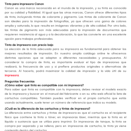
Tinta para impresora Canon
Canon es una marca reconocida en el mundo de la impresión, y su tinta es conocida
por su calidad y fiabilidad. Al igual que las otras marcas, Canon ofrece diferentes tipos
de tinta, incluyendo tintas de colorante y pigmento. Las tintas de colorante de Canon
son ideales para la impresión de fotografías, ya que ofrecen una gama de colores
amplia y saturada, lo que resulta en imágenes vibrantes y de alta calidad. Por otro lado,
las tintas de pigmento son más adecuadas para la impresión de documentos que
requieren resistencia al agua y a la decoloración, lo que las convierte en una excelente
opción para trabajos profesionales.
Tinta de impresora con precio bajo
La elección de la tinta adecuada para su impresora es fundamental para obtener los
mejores resultados de impresión. En nuestro amplio catálogo online te ofrecemos
distintas opciones que se adaptan a diferentes necesidades y presupuestos. Al
considerar la compra de tinta, es importante evaluar el tipo de impresiones que
realizará, la frecuencia de uso y si prefiere productos originales o alternativas de
terceros. Al hacerlo, podrá maximizar la calidad de impresión y la vida útil de su
impresora
.
Preguntas frecuentas
¿Cómo saber qué tinta es compatible con mi impresora?
Para saber qué tinta es compatible con tu impresora, debes revisar el modelo exacto
de la impresora y buscar en el manual del fabricante o en su sitio web oficial la lista de
cartuchos compatibles. También puedes verificar en el propio cartucho que estás
usando actualmente, suele tener un número de referencia que indica su modelo.
¿Cuál es la diferencia de los cartuchos y tintas de impresora?
La diferencia entre cartuchos y tintas de impresora es que el cartucho es el recipiente
físico que contiene la tinta o tóner, en impresoras láser, mientras que la tinta es el
líquido o sustancia que se utiliza para imprimir. En impresoras de tanque, la tinta se
compra por separado y se rellena, pero en impresoras de cartucho, la tinta ya viene
contenida dentro del cartucho.