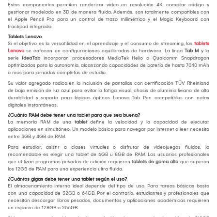
Estos componentes permiten renderizar video en resolución 4K, compilar código y
gestionar modelado en 3D de manera fluida. Además, son totalmente compatibles con
el Apple Pencil Pro para un control de trazo milimétrico y el Magic Keyboard con
trackpad integrado.
Tablets Lenovo
Si el objetivo es la versatilidad en el aprendizaje y el consumo de streaming, las
tablets
Lenovo
se enfocan en configuraciones equilibradas de hardware. La línea
Tab M
y la
serie
IdeaTab
incorporan procesadores MediaTek Helio o Qualcomm Snapdragon
optimizados para la autonomía, alcanzando capacidades de batería de hasta 7040 mAh
o más para jornadas completas de estudio.
Su valor agregado radica en la inclusión de pantallas con certificación TÜV Rheinland
de baja emisión de luz azul para evitar la fatiga visual, chasis de aluminio liviano de alta
durabilidad y soporte para lápices ópticos Lenovo Tab Pen compatibles con notas
digitales instantáneas.
¿Cuánto RAM debe tener una tablet para que sea buena?
La memoria RAM de una
tablet
define la velocidad y la capacidad de ejecutar
aplicaciones en simultáneo. Un modelo básico para navegar por internet o leer necesita
entre 3GB y 4GB de RAM.
Para estudiar, asistir a clases virtuales o disfrutar de videojuegos fluidos, lo
recomendable es elegir una tablet de 6GB u 8GB de RAM. Los usuarios profesionales
que utilizan programas pesados de edición requieren
tablets de gama alta
que superan
los 12GB de RAM para una experiencia ultra fluida.
¿Cuántos gigas debe tener una tablet según el uso?
El almacenamiento interno ideal depende del tipo de uso. Para tareas básicas basta
con una capacidad de 32GB o 64GB. Por el contrario, estudiantes y profesionales que
necesitan descargar libros pesados, documentos y aplicaciones académicas requieren
un espacio de 128GB o 256GB.