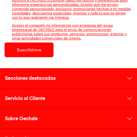
Autorizo a OECHSLE a conocer mejor mis gustos y preferencias para
ofrecerme experiencias personalizadas. Acepto que me envien
contenido personalizado, exclusivo, promociones hechas a mi medida,
novedades, descuentos especiales, eventos y todo lo que se alinee
con lo que realmente me interesa.
Acepto el compartir mi información con empresas del grupo
empresarial de OECHSLE para el envío de comunicaciones
publicitarias sobre sus productos, servicios, promociones, eventos y
otras actividades comerciales de interés.
Suscribirme
Secciones destacadas
Servicio al Cliente
Sobre Oechsle