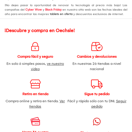
¡No dejes pasar la oportunidad de renovar tu tecnología al precio más bajo! Las
campañas del
Cyber Wow
y
Black Friday
en nuestro sitio web son las fechas ideales del
año para encontrar las mejores
tablets en oferta
y descuentos exclusivos de internet.
¡Descubre y compra en Oechsle!
Compra fácil y seguro
Cambios y devoluciones
En solo 6 simples pasos,
ve nuestro
En nuestras 26 tiendas a nivel
video
nacional
Retiro en tienda
Sigue tu pedido
Compra online y retira en tienda.
Ver
Fácil y rápido sólo con tu DNI.
Seguir
tiendas
pedido