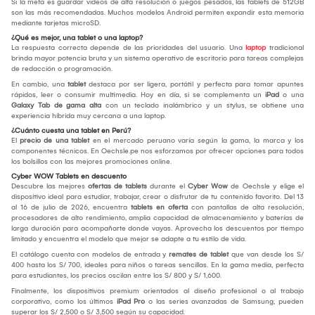
Si la meta es guardar videos de alta resolución o juegos pesados, las tablets de 512GB
son las más recomendadas. Muchos modelos Android permiten expandir esta memoria
mediante tarjetas microSD.
¿Qué es mejor, una tablet o una laptop?
La respuesta correcta depende de las prioridades del usuario. Una
laptop
tradicional
brinda mayor potencia bruta y un sistema operativo de escritorio para tareas complejas
de redacción o programación.
En cambio, una
tablet
destaca por ser ligera, portátil y perfecta para tomar apuntes
rápidos, leer o consumir multimedia. Hoy en día, si se complementa un
iPad
o una
Galaxy Tab de gama alta
con un teclado inalámbrico y un stylus, se obtiene una
experiencia híbrida muy cercana a una laptop.
¿Cuánto cuesta una tablet en Perú?
El
precio de una tablet
en el mercado peruano varía según la gama, la marca y los
componentes técnicos. En Oechsle.pe nos esforzamos por ofrecer opciones para todos
los bolsillos con las mejores promociones online.
Cyber WOW Tablets en descuento
Descubre las mejores
ofertas de tablets
durante el
Cyber Wow
de Oechsle y elige el
dispositivo ideal para estudiar, trabajar, crear o disfrutar de tu contenido favorito. Del 13
al 16 de julio de 2026, encuentra
tablets en oferta
con pantallas de alta resolución,
procesadores de alto rendimiento, amplia capacidad de almacenamiento y baterías de
larga duración para acompañarte donde vayas. Aprovecha los descuentos por tiempo
limitado y encuentra el modelo que mejor se adapte a tu estilo de vida.
El catálogo cuenta con modelos de entrada y
remates de tablet
que van desde los S/
400 hasta los S/ 700, ideales para niños o tareas sencillas. En la gama media, perfecta
para estudiantes, los precios oscilan entre los S/ 800 y S/ 1,600.
Finalmente, los dispositivos premium orientados al diseño profesional o al trabajo
corporativo, como los últimos
iPad Pro
o las series avanzadas de Samsung, pueden
superar los S/ 2,500 o S/ 3,500 según su capacidad.