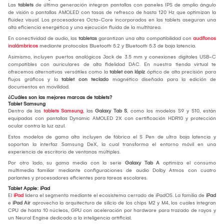
Las
tablets
de última generación integran pantallas con paneles IPS de amplio ángulo
de visión o pantallas AMOLED con tasas de refresco de hasta 120 Hz que optimizan la
fluidez visual. Los procesadores Octa-Core incorporados en las tablets aseguran una
alta eficiencia energética y una ejecución fluida de la multitarea.
En conectividad de audio, las
tabletas
garantizan una alta compatibilidad con
audífonos
inalámbricos
mediante protocolos Bluetooth 5.2 y Bluetooth 5.3 de baja latencia.
Asimismo, incluyen puertos analógicos Jack de 3.5 mm y conexiones digitales USB-C
compatibles con auriculares de alta fidelidad DAC. En nuestra tienda virtual te
ofrecemos alternativas versátiles como la
tablet con lápiz
óptico de alta precisión para
flujos gráficos y la
tablet con teclado
magnético diseñada para la edición de
documentos en movilidad.
¿Cuáles son las mejores marcas de tablets?
Tablet Samsung
Dentro de las
tablets Samsung
, las
Galaxy Tab S
, como los modelos S9 y S10, están
equipadas con pantallas Dynamic AMOLED 2X con certificación HDR10 y protección
ocular contra la luz azul.
Estos modelos de gama alta incluyen de fábrica el S Pen de ultra baja latencia y
soportan la interfaz Samsung DeX, la cual transforma el entorno móvil en una
experiencia de escritorio de ventanas múltiples.
Por otro lado, su gama media con la serie
Galaxy Tab A
optimiza el consumo
multimedia familiar mediante configuraciones de audio Dolby Atmos con cuatro
parlantes y procesadores eficientes para tareas escolares.
Tablet Apple: iPad
El
iPad
lidera el segmento mediante el ecosistema cerrado de iPadOS. La familia de
iPad
e
iPad Air
aprovecha la arquitectura de silicio de los chips M2 y M4, los cuales integran
CPU de hasta 10 núcleos, GPU con aceleración por hardware para trazado de rayos y
un Neural Engine dedicado a la inteligencia artificial.