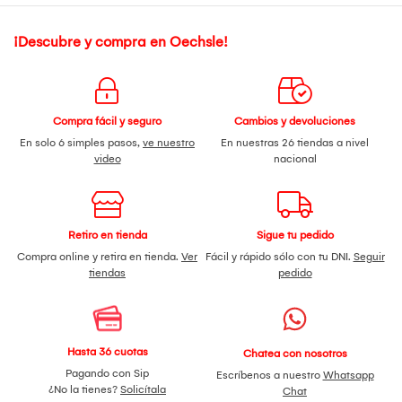
¡Descubre y compra en Oechsle!
Compra fácil y seguro
Cambios y devoluciones
En solo 6 simples pasos,
ve nuestro
En nuestras 26 tiendas a nivel
video
nacional
Retiro en tienda
Sigue tu pedido
Compra online y retira en tienda.
Ver
Fácil y rápido sólo con tu DNI.
Seguir
tiendas
pedido
Hasta 36 cuotas
Chatea con nosotros
Pagando con Sip
Escríbenos a nuestro
Whatsapp
¿No la tienes?
Solicítala
Chat