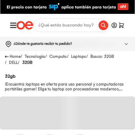
¿Dónde te gustaría recibir tu pedido?
Tecnologia
Computo
Laptops
Busca: 32GB
DELL
32GB
32gb
¡Encuentra laptops en oferta para uso personal y computadoras
portátiles gamer! Elige tu laptop con procesadores modernos,
pantallas FULL HD y WiFi 6.