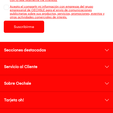
Acepto el compartir mi información con empresas del grupo
empresarial de OECHSLE para el envío de comunicaciones
publicitarias sobre sus productos, servicios, promociones, eventos y
otras actividades comerciales de interés.
Suscribirme
Secciones destacadas
Servicio al Cliente
Sobre Oechsle
Tarjeta oh!