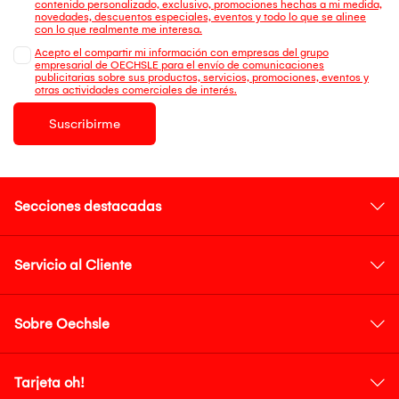
contenido personalizado, exclusivo, promociones hechas a mi medida,
novedades, descuentos especiales, eventos y todo lo que se alinee
con lo que realmente me interesa.
Acepto el compartir mi información con empresas del grupo
empresarial de OECHSLE para el envío de comunicaciones
publicitarias sobre sus productos, servicios, promociones, eventos y
otras actividades comerciales de interés.
Suscribirme
Secciones destacadas
Servicio al Cliente
Sobre Oechsle
Tarjeta oh!