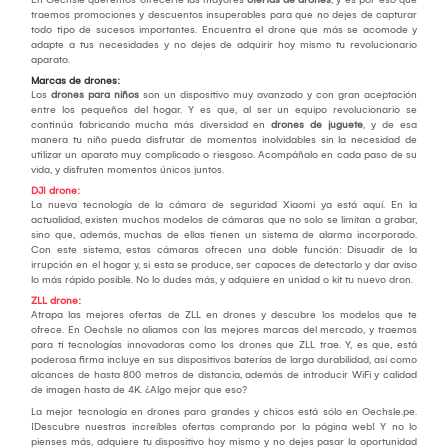
traemos promociones y descuentos insuperables para que no dejes de capturar
todo tipo de sucesos importantes. Encuentra el drone que más se acomode y
adapte a tus necesidades y no dejes de adquirir hoy mismo tu revolucionario
aparato.
Marcas de drones:
Los
drones para niños
son un dispositivo muy avanzado y con gran aceptación
entre los pequeños del hogar. Y es que, al ser un equipo revolucionario se
continúa fabricando mucha más diversidad en
drones de juguete
, y de esa
manera tu niño pueda disfrutar de momentos inolvidables sin la necesidad de
utilizar un aparato muy complicado o riesgoso. Acompáñalo en cada paso de su
vida, y disfruten momentos únicos juntos.
DJI drone:
La nueva tecnología de la cámara de seguridad Xiaomi ya está aquí. En la
actualidad, existen muchos modelos de cámaras que no solo se limitan a grabar,
sino que, además, muchas de ellas tienen un sistema de alarma incorporado.
Con este sistema, estas cámaras ofrecen una doble función: Disuadir de la
irrupción en el hogar y, si esta se produce, ser capaces de detectarlo y dar aviso
lo más rápido posible. No lo dudes más, y adquiere en unidad o kit tu nuevo dron.
ZLL drone:
Atrapa las mejores ofertas de ZLL en drones y descubre los modelos que te
ofrece. En Oechsle no aliamos con las mejores marcas del mercado, y traemos
para ti tecnologías innovadoras como los drones que ZLL trae. Y, es que, está
poderosa firma incluye en sus dispositivos baterías de larga durabilidad, así como
alcances de hasta 800 metros de distancia, además de introducir WiFi y calidad
de imagen hasta de 4K. ¿Algo mejor que eso?
La mejor tecnología en drones para grandes y chicos está sólo en Oechsle.pe.
¡Descubre nuestras increíbles ofertas comprando por la página web! Y no lo
pienses más, adquiere tu dispositivo hoy mismo y no dejes pasar la oportunidad