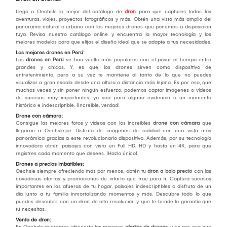
Llegó a Oechsle lo mejor del catálogo de
dron
para que captures todas las
aventuras, viajes, proyectos fotográficos y más. Obtén una vista más amplia del
panorama natural o urbano con los mejores drones que ponemos a disposición
tuya. Revisa nuestro catálogo online y encuentra la mayor tecnología y los
mejores modelos para que elijas el diseño ideal que se adapte a tus necesidades.
Los mejores drones en Perú:
Los
drones en Perú
se han vuelto más populares con el pasar el tiempo entre
grandes y chicos. Y, es que, los drones sirven como dispositivo de
entretenimiento, pero a su vez te mantiene al tanto de lo que no puedes
visualizar a gran escala desde una altura o distancia más lejana. Es por eso, que
muchas veces y sin poner ningún esfuerzo, podemos captar imágenes o vídeos
de sucesos muy importantes, ya sea para alguna evidencia o un momento
histórico e indescriptible. ¡Increíble, verdad!
Drone con cámara:
Consigue las mejores fotos y vídeos con los increíbles
drone con cámara
que
llegaron a Oechsle.pe. Disfruta de imágenes de calidad con una vista más
panorámica gracias a este revolucionario dispositivo. Además, por su tecnología
innovadora obtén paisajes con vista en Full HD, HD y hasta en 4K, para que
registres cada momento que desees. ¡Hazlo único!
Drones a precios imbatibles:
Oechsle siempre ofreciendo más por menos, obtén tu
dron a bajo precio
con las
novedosas ofertas y promociones de infarto que trae para ti. Captura sucesos
importantes en las afueras de tu hogar, paisajes indescriptibles o disfruta de un
día junto a tu familia inmortalizando momentos y más. Descubre todo lo que
puedes descubrir con un dron de alta resolución y que te brinde la garantía que
tú necesitas.
Venta de dron:
En Oechsle queremos ofrecerte las mayores
ofertas de drones
, y es por eso que