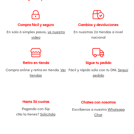
Compra fácil y seguro
Cambios y devoluciones
En solo 6 simples pasos,
ve nuestro
En nuestras 26 tiendas a nivel
video
nacional
Retiro en tienda
Sigue tu pedido
Compra online y retira en tienda.
Ver
Fácil y rápido sólo con tu DNI.
Seguir
tiendas
pedido
Hasta 36 cuotas
Chatea con nosotros
Pagando con Sip
Escríbenos a nuestro
Whatsapp
¿No la tienes?
Solicítala
Chat