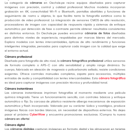
La categoría de
cámaras
en Oechsle.pe reúne equipos diseñados para capturar
imágenes con precisión, control y calidad profesional. Muchos modelos incorporan
grabación en 4K, conectividad Wi-Fi o Bluetooth, pantallas abatibles y funciones de
seguimiento de rostro u objetos, lo que facilita tanto la fotografía estática como la
producción de video profesional. La integración de sensores CMOS de alta resolución,
procesadores de imagen con capacidad de respuesta rápida y sistemas de enfoque
automático por detección de fase o contraste permite obtener resultados consistentes
en distintos entornos. En Oechsle.pe puedes encontrar
cámaras de fotos
diseñadas
para distintos niveles de experiencia, respaldadas por marcas líderes del mercado.
Explora modelos con lentes intercambiables, ópticas de alto rendimiento y funciones
inteligentes integradas, pensados para capturar cada imagen con la calidad que exige
el entorno actual.
Cámara profesional
Diseñada para fotografía de alto nivel, la
cámara fotográfica profesional
utiliza sensores
de formato completo o APS-C con alta sensibilidad y amplio rango dinámico. Su
cuerpo, fabricado en aleación de magnesio o policarbonato sellado, resiste condiciones
exigentes. Ofrece controles manuales completos, zapata para accesorios, múltiples
entradas de audio y compatibilidad con lentes intercambiables. Esta
cámara fotográfica
es ideal para capturar imágenes con precisión técnica y profundidad tonal.
Cámara instantánea
Las cámaras instantáneas imprimen fotografías al momento mediante una película
química integrada. Tiene un funcionamiento sencillo, con controles básicos y enfoque
automático o fijo. Su carcasa de plástico resistente alberga mecanismos de exposición
automática y flash incorporado. Valorada por su carácter lúdico y nostálgico, produce
imágenes físicas con bordes blancos, sin necesidad de dispositivos externos. No dejes
pasar el próximo
CyberWow
y encuentra promociones exclusivas. ¡Compra tu nueva
cámara en oferta
!
Cámara digital
Las
cámaras digitales
capturan imágenes en formato digital y las almacenan en tarjetas