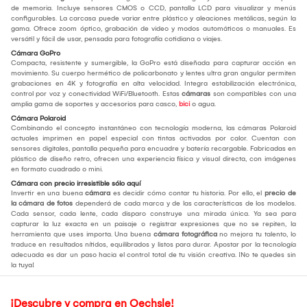
de memoria. Incluye sensores CMOS o CCD, pantalla LCD para visualizar y menús
configurables. La carcasa puede variar entre plástico y aleaciones metálicas, según la
gama. Ofrece zoom óptico, grabación de video y modos automáticos o manuales. Es
versátil y fácil de usar, pensada para fotografía cotidiana o viajes.
Cámara GoPro
Compacta, resistente y sumergible, la GoPro está diseñada para capturar acción en
movimiento. Su cuerpo hermético de policarbonato y lentes ultra gran angular permiten
grabaciones en 4K y fotografía en alta velocidad. Integra estabilización electrónica,
control por voz y conectividad WiFi/Bluetooth. Estas
cámaras
son compatibles con una
amplia gama de soportes y accesorios para casco,
bici
o agua.
Cámara Polaroid
Combinando el concepto instantáneo con tecnología moderna, las cámaras Polaroid
actuales imprimen en papel especial con tintas activadas por calor. Cuentan con
sensores digitales, pantalla pequeña para encuadre y batería recargable. Fabricadas en
plástico de diseño retro, ofrecen una experiencia física y visual directa, con imágenes
en formato cuadrado o mini.
Cámara con precio irresistible sólo aquí
Invertir en una buena
cámara
es decidir cómo contar tu historia. Por ello, el
precio de
la cámara de fotos
dependerá de cada marca y de las características de los modelos.
Cada sensor, cada lente, cada disparo construye una mirada única. Ya sea para
capturar la luz exacta en un paisaje o registrar expresiones que no se repiten, la
herramienta que uses importa. Una buena
cámara fotográfica
no mejora tu talento, lo
traduce en resultados nítidos, equilibrados y listos para durar. Apostar por la tecnología
adecuada es dar un paso hacia el control total de tu visión creativa. ¡No te quedes sin
la tuya!
¡Descubre y compra en Oechsle!