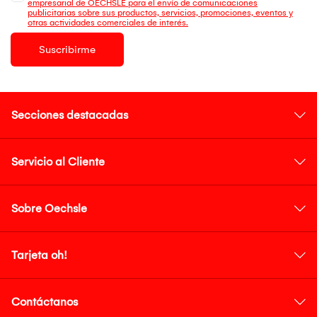
empresarial de OECHSLE para el envío de comunicaciones
publicitarias sobre sus productos, servicios, promociones, eventos y
otras actividades comerciales de interés.
Suscribirme
Secciones destacadas
Servicio al Cliente
Sobre Oechsle
Tarjeta oh!
Contáctanos