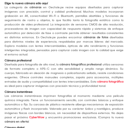
Elige tu nueva cámara sólo aquí
La categoría de
cámaras
en Oechsle.pe reúne equipos diseñados para capturar
imágenes con precisión, control y calidad profesional. Muchos modelos incorporan
grabación en 4K, conectividad Wi-Fi o Bluetooth, pantallas abatibles y funciones de
seguimiento de rostro u objetos, lo que facilita tanto la fotografía estática como la
producción de video profesional. La integración de sensores CMOS de alta resolución,
procesadores de imagen con capacidad de respuesta rápida y sistemas de enfoque
automático por detección de fase o contraste permite obtener resultados consistentes
en distintos entornos. En Oechsle.pe puedes encontrar
cámaras de fotos
diseñadas
para distintos niveles de experiencia, respaldadas por marcas líderes del mercado.
Explora modelos con lentes intercambiables, ópticas de alto rendimiento y funciones
inteligentes integradas, pensados para capturar cada imagen con la calidad que exige
el entorno actual.
Cámara profesional
Diseñada para fotografía de alto nivel, la
cámara fotográfica profesional
utiliza sensores
de formato completo o APS-C con alta sensibilidad y amplio rango dinámico. Su
cuerpo, fabricado en aleación de magnesio o policarbonato sellado, resiste condiciones
exigentes. Ofrece controles manuales completos, zapata para accesorios, múltiples
entradas de audio y compatibilidad con lentes intercambiables. Esta
cámara fotográfica
es ideal para capturar imágenes con precisión técnica y profundidad tonal.
Cámara instantánea
Las cámaras instantáneas imprimen fotografías al momento mediante una película
química integrada. Tiene un funcionamiento sencillo, con controles básicos y enfoque
automático o fijo. Su carcasa de plástico resistente alberga mecanismos de exposición
automática y flash incorporado. Valorada por su carácter lúdico y nostálgico, produce
imágenes físicas con bordes blancos, sin necesidad de dispositivos externos. No dejes
pasar el próximo
CyberWow
y encuentra promociones exclusivas. ¡Compra tu nueva
cámara en oferta
!
Cámara digital