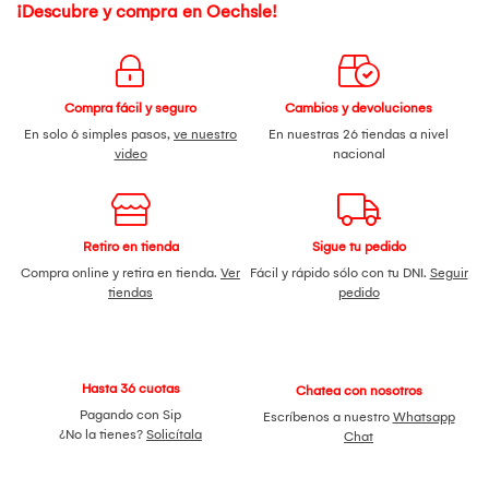
¡Descubre y compra en Oechsle!
Compra fácil y seguro
Cambios y devoluciones
En solo 6 simples pasos,
ve nuestro
En nuestras 26 tiendas a nivel
video
nacional
Retiro en tienda
Sigue tu pedido
Compra online y retira en tienda.
Ver
Fácil y rápido sólo con tu DNI.
Seguir
tiendas
pedido
Hasta 36 cuotas
Chatea con nosotros
Pagando con Sip
Escríbenos a nuestro
Whatsapp
¿No la tienes?
Solicítala
Chat