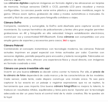
Las
cámaras digitales
capturan imágenes en formato digital y las almacenan en tarjetas
de memoria. Incluye sensores CMOS o CCD, pantalla LCD para visualizar y menús
configurables. La carcasa puede variar entre plástico y aleaciones metálicas, según la
gama. Ofrece zoom óptico, grabación de video y modos automáticos o manuales. Es
versátil y fácil de usar, pensada para fotografía cotidiana o viajes.
Cámara GoPro
Compacta, resistente y sumergible, la GoPro está diseñada para capturar acción en
movimiento. Su cuerpo hermético de policarbonato y lentes ultra gran angular permiten
grabaciones en 4K y fotografía en alta velocidad. Integra estabilización electrónica,
control por voz y conectividad WiFi/Bluetooth. Estas
cámaras
son compatibles con una
amplia gama de soportes y accesorios para casco,
bici
o agua.
Cámara Polaroid
Combinando el concepto instantáneo con tecnología moderna, las cámaras Polaroid
actuales imprimen en papel especial con tintas activadas por calor. Cuentan con
sensores digitales, pantalla pequeña para encuadre y batería recargable. Fabricadas en
plástico de diseño retro, ofrecen una experiencia física y visual directa, con imágenes
en formato cuadrado o mini.
Cámara con precio irresistible sólo aquí
Invertir en una buena
cámara
es decidir cómo contar tu historia. Por ello, el
precio de
la cámara de fotos
dependerá de cada marca y de las características de los modelos.
Cada sensor, cada lente, cada disparo construye una mirada única. Ya sea para
capturar la luz exacta en un paisaje o registrar expresiones que no se repiten, la
herramienta que uses importa. Una buena
cámara fotográfica
no mejora tu talento, lo
traduce en resultados nítidos, equilibrados y listos para durar. Apostar por la tecnología
adecuada es dar un paso hacia el control total de tu visión creativa. ¡No te quedes sin
la tuya!