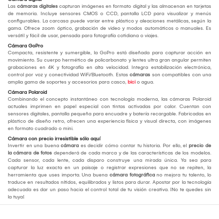
Las
cámaras digitales
capturan imágenes en formato digital y las almacenan en tarjetas
de memoria. Incluye sensores CMOS o CCD, pantalla LCD para visualizar y menús
configurables. La carcasa puede variar entre plástico y aleaciones metálicas, según la
gama. Ofrece zoom óptico, grabación de video y modos automáticos o manuales. Es
versátil y fácil de usar, pensada para fotografía cotidiana o viajes.
Cámara GoPro
Compacta, resistente y sumergible, la GoPro está diseñada para capturar acción en
movimiento. Su cuerpo hermético de policarbonato y lentes ultra gran angular permiten
grabaciones en 4K y fotografía en alta velocidad. Integra estabilización electrónica,
control por voz y conectividad WiFi/Bluetooth. Estas
cámaras
son compatibles con una
amplia gama de soportes y accesorios para casco,
bici
o agua.
Cámara Polaroid
Combinando el concepto instantáneo con tecnología moderna, las cámaras Polaroid
actuales imprimen en papel especial con tintas activadas por calor. Cuentan con
sensores digitales, pantalla pequeña para encuadre y batería recargable. Fabricadas en
plástico de diseño retro, ofrecen una experiencia física y visual directa, con imágenes
en formato cuadrado o mini.
Cámara con precio irresistible sólo aquí
Invertir en una buena
cámara
es decidir cómo contar tu historia. Por ello, el
precio de
la cámara de fotos
dependerá de cada marca y de las características de los modelos.
Cada sensor, cada lente, cada disparo construye una mirada única. Ya sea para
capturar la luz exacta en un paisaje o registrar expresiones que no se repiten, la
herramienta que uses importa. Una buena
cámara fotográfica
no mejora tu talento, lo
traduce en resultados nítidos, equilibrados y listos para durar. Apostar por la tecnología
adecuada es dar un paso hacia el control total de tu visión creativa. ¡No te quedes sin
la tuya!