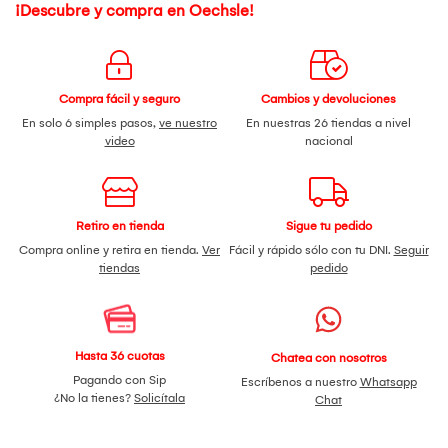
¡Descubre y compra en Oechsle!
Compra fácil y seguro
Cambios y devoluciones
En solo 6 simples pasos,
ve nuestro
En nuestras 26 tiendas a nivel
video
nacional
Retiro en tienda
Sigue tu pedido
Compra online y retira en tienda.
Ver
Fácil y rápido sólo con tu DNI.
Seguir
tiendas
pedido
Hasta 36 cuotas
Chatea con nosotros
Pagando con Sip
Escríbenos a nuestro
Whatsapp
¿No la tienes?
Solicítala
Chat