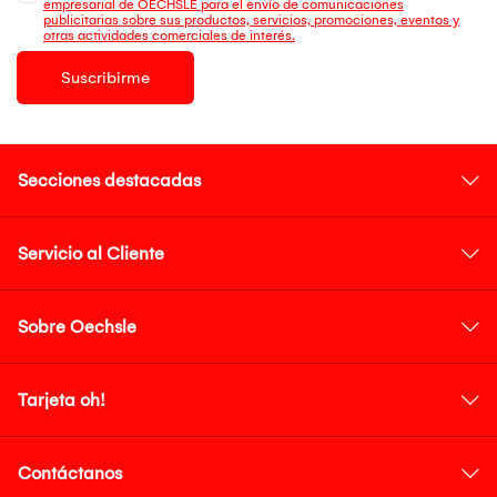
empresarial de OECHSLE para el envío de comunicaciones
publicitarias sobre sus productos, servicios, promociones, eventos y
otras actividades comerciales de interés.
Suscribirme
Secciones destacadas
Servicio al Cliente
Sobre Oechsle
Tarjeta oh!
Contáctanos