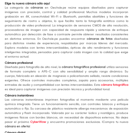
Elige tu nueva cámara sólo aquí
La categoría de
cámaras
en Oechsle.pe reúne equipos diseñados para capturar
imágenes con precisión, control y calidad profesional. Muchos modelos incorporan
grabación en 4K, conectividad Wi-Fi o Bluetooth, pantallas abatibles y funciones de
seguimiento de rostro u objetos, lo que facilita tanto la fotografía estática como la
producción de video profesional. La integración de sensores CMOS de alta resolución,
procesadores de imagen con capacidad de respuesta rápida y sistemas de enfoque
automático por detección de fase o contraste permite obtener resultados consistentes
en distintos entornos. En Oechsle.pe puedes encontrar
cámaras de fotos
diseñadas
para distintos niveles de experiencia, respaldadas por marcas líderes del mercado.
Explora modelos con lentes intercambiables, ópticas de alto rendimiento y funciones
inteligentes integradas, pensados para capturar cada imagen con la calidad que exige
el entorno actual.
Cámara profesional
Diseñada para fotografía de alto nivel, la
cámara fotográfica profesional
utiliza sensores
de formato completo o APS-C con alta sensibilidad y amplio rango dinámico. Su
cuerpo, fabricado en aleación de magnesio o policarbonato sellado, resiste condiciones
exigentes. Ofrece controles manuales completos, zapata para accesorios, múltiples
entradas de audio y compatibilidad con lentes intercambiables. Esta
cámara fotográfica
es ideal para capturar imágenes con precisión técnica y profundidad tonal.
Cámara instantánea
Las cámaras instantáneas imprimen fotografías al momento mediante una película
química integrada. Tiene un funcionamiento sencillo, con controles básicos y enfoque
automático o fijo. Su carcasa de plástico resistente alberga mecanismos de exposición
automática y flash incorporado. Valorada por su carácter lúdico y nostálgico, produce
imágenes físicas con bordes blancos, sin necesidad de dispositivos externos. No dejes
pasar el próximo
CyberWow
y encuentra promociones exclusivas. ¡Compra tu nueva
cámara en oferta
!
Cámara digital