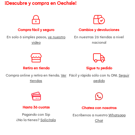
¡Descubre y compra en Oechsle!
Compra fácil y seguro
Cambios y devoluciones
En solo 6 simples pasos,
ve nuestro
En nuestras 26 tiendas a nivel
video
nacional
Retiro en tienda
Sigue tu pedido
Compra online y retira en tienda.
Ver
Fácil y rápido sólo con tu DNI.
Seguir
tiendas
pedido
Hasta 36 cuotas
Chatea con nosotros
Pagando con Sip
Escríbenos a nuestro
Whatsapp
¿No la tienes?
Solicítala
Chat