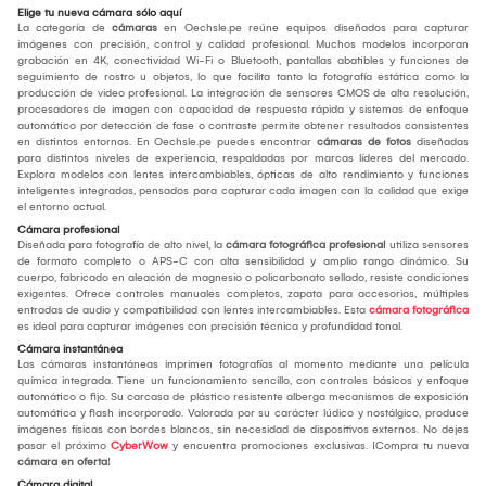
Elige tu nueva cámara sólo aquí
La categoría de
cámaras
en Oechsle.pe reúne equipos diseñados para capturar
imágenes con precisión, control y calidad profesional. Muchos modelos incorporan
grabación en 4K, conectividad Wi-Fi o Bluetooth, pantallas abatibles y funciones de
seguimiento de rostro u objetos, lo que facilita tanto la fotografía estática como la
producción de video profesional. La integración de sensores CMOS de alta resolución,
procesadores de imagen con capacidad de respuesta rápida y sistemas de enfoque
automático por detección de fase o contraste permite obtener resultados consistentes
en distintos entornos. En Oechsle.pe puedes encontrar
cámaras de fotos
diseñadas
para distintos niveles de experiencia, respaldadas por marcas líderes del mercado.
Explora modelos con lentes intercambiables, ópticas de alto rendimiento y funciones
inteligentes integradas, pensados para capturar cada imagen con la calidad que exige
el entorno actual.
Cámara profesional
Diseñada para fotografía de alto nivel, la
cámara fotográfica profesional
utiliza sensores
de formato completo o APS-C con alta sensibilidad y amplio rango dinámico. Su
cuerpo, fabricado en aleación de magnesio o policarbonato sellado, resiste condiciones
exigentes. Ofrece controles manuales completos, zapata para accesorios, múltiples
entradas de audio y compatibilidad con lentes intercambiables. Esta
cámara fotográfica
es ideal para capturar imágenes con precisión técnica y profundidad tonal.
Cámara instantánea
Las cámaras instantáneas imprimen fotografías al momento mediante una película
química integrada. Tiene un funcionamiento sencillo, con controles básicos y enfoque
automático o fijo. Su carcasa de plástico resistente alberga mecanismos de exposición
automática y flash incorporado. Valorada por su carácter lúdico y nostálgico, produce
imágenes físicas con bordes blancos, sin necesidad de dispositivos externos. No dejes
pasar el próximo
CyberWow
y encuentra promociones exclusivas. ¡Compra tu nueva
cámara en oferta
!
Cámara digital