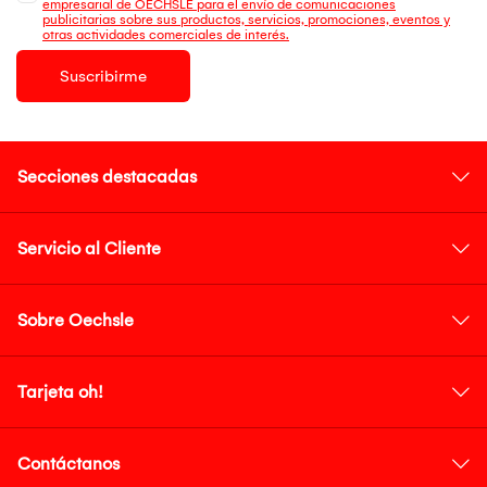
empresarial de OECHSLE para el envío de comunicaciones
publicitarias sobre sus productos, servicios, promociones, eventos y
otras actividades comerciales de interés.
Suscribirme
Secciones destacadas
Servicio al Cliente
Sobre Oechsle
Tarjeta oh!
Contáctanos