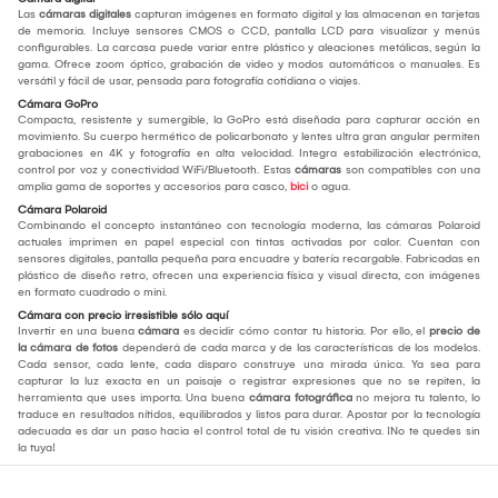
Las
cámaras digitales
capturan imágenes en formato digital y las almacenan en tarjetas
de memoria. Incluye sensores CMOS o CCD, pantalla LCD para visualizar y menús
configurables. La carcasa puede variar entre plástico y aleaciones metálicas, según la
gama. Ofrece zoom óptico, grabación de video y modos automáticos o manuales. Es
versátil y fácil de usar, pensada para fotografía cotidiana o viajes.
Cámara GoPro
Compacta, resistente y sumergible, la GoPro está diseñada para capturar acción en
movimiento. Su cuerpo hermético de policarbonato y lentes ultra gran angular permiten
grabaciones en 4K y fotografía en alta velocidad. Integra estabilización electrónica,
control por voz y conectividad WiFi/Bluetooth. Estas
cámaras
son compatibles con una
amplia gama de soportes y accesorios para casco,
bici
o agua.
Cámara Polaroid
Combinando el concepto instantáneo con tecnología moderna, las cámaras Polaroid
actuales imprimen en papel especial con tintas activadas por calor. Cuentan con
sensores digitales, pantalla pequeña para encuadre y batería recargable. Fabricadas en
plástico de diseño retro, ofrecen una experiencia física y visual directa, con imágenes
en formato cuadrado o mini.
Cámara con precio irresistible sólo aquí
Invertir en una buena
cámara
es decidir cómo contar tu historia. Por ello, el
precio de
la cámara de fotos
dependerá de cada marca y de las características de los modelos.
Cada sensor, cada lente, cada disparo construye una mirada única. Ya sea para
capturar la luz exacta en un paisaje o registrar expresiones que no se repiten, la
herramienta que uses importa. Una buena
cámara fotográfica
no mejora tu talento, lo
traduce en resultados nítidos, equilibrados y listos para durar. Apostar por la tecnología
adecuada es dar un paso hacia el control total de tu visión creativa. ¡No te quedes sin
la tuya!