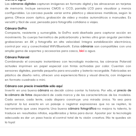
Las
cámaras digitales
capturan imágenes en formato digital y las almacenan en tarjetas
de memoria. Incluye sensores CMOS o CCD, pantalla LCD para visualizar y menús
configurables. La carcasa puede variar entre plástico y aleaciones metálicas, según la
gama. Ofrece zoom óptico, grabación de video y modos automáticos o manuales. Es
versátil y fácil de usar, pensada para fotografía cotidiana o viajes.
Cámara GoPro
Compacta, resistente y sumergible, la GoPro está diseñada para capturar acción en
movimiento. Su cuerpo hermético de policarbonato y lentes ultra gran angular permiten
grabaciones en 4K y fotografía en alta velocidad. Integra estabilización electrónica,
control por voz y conectividad WiFi/Bluetooth. Estas
cámaras
son compatibles con una
amplia gama de soportes y accesorios para casco,
bici
o agua.
Cámara Polaroid
Combinando el concepto instantáneo con tecnología moderna, las cámaras Polaroid
actuales imprimen en papel especial con tintas activadas por calor. Cuentan con
sensores digitales, pantalla pequeña para encuadre y batería recargable. Fabricadas en
plástico de diseño retro, ofrecen una experiencia física y visual directa, con imágenes
en formato cuadrado o mini.
Cámara con precio irresistible sólo aquí
Invertir en una buena
cámara
es decidir cómo contar tu historia. Por ello, el
precio de
la cámara de fotos
dependerá de cada marca y de las características de los modelos.
Cada sensor, cada lente, cada disparo construye una mirada única. Ya sea para
capturar la luz exacta en un paisaje o registrar expresiones que no se repiten, la
herramienta que uses importa. Una buena
cámara fotográfica
no mejora tu talento, lo
traduce en resultados nítidos, equilibrados y listos para durar. Apostar por la tecnología
adecuada es dar un paso hacia el control total de tu visión creativa. ¡No te quedes sin
la tuya!