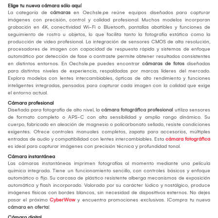
Elige tu nueva cámara sólo aquí
La categoría de
cámaras
en Oechsle.pe reúne equipos diseñados para capturar
imágenes con precisión, control y calidad profesional. Muchos modelos incorporan
grabación en 4K, conectividad Wi-Fi o Bluetooth, pantallas abatibles y funciones de
seguimiento de rostro u objetos, lo que facilita tanto la fotografía estática como la
producción de video profesional. La integración de sensores CMOS de alta resolución,
procesadores de imagen con capacidad de respuesta rápida y sistemas de enfoque
automático por detección de fase o contraste permite obtener resultados consistentes
en distintos entornos. En Oechsle.pe puedes encontrar
cámaras de fotos
diseñadas
para distintos niveles de experiencia, respaldadas por marcas líderes del mercado.
Explora modelos con lentes intercambiables, ópticas de alto rendimiento y funciones
inteligentes integradas, pensados para capturar cada imagen con la calidad que exige
el entorno actual.
Cámara profesional
Diseñada para fotografía de alto nivel, la
cámara fotográfica profesional
utiliza sensores
de formato completo o APS-C con alta sensibilidad y amplio rango dinámico. Su
cuerpo, fabricado en aleación de magnesio o policarbonato sellado, resiste condiciones
exigentes. Ofrece controles manuales completos, zapata para accesorios, múltiples
entradas de audio y compatibilidad con lentes intercambiables. Esta
cámara fotográfica
es ideal para capturar imágenes con precisión técnica y profundidad tonal.
Cámara instantánea
Las cámaras instantáneas imprimen fotografías al momento mediante una película
química integrada. Tiene un funcionamiento sencillo, con controles básicos y enfoque
automático o fijo. Su carcasa de plástico resistente alberga mecanismos de exposición
automática y flash incorporado. Valorada por su carácter lúdico y nostálgico, produce
imágenes físicas con bordes blancos, sin necesidad de dispositivos externos. No dejes
pasar el próximo
CyberWow
y encuentra promociones exclusivas. ¡Compra tu nueva
cámara en oferta
!
Cámara digital