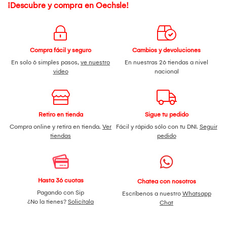
¡Descubre y compra en Oechsle!
Compra fácil y seguro
Cambios y devoluciones
En solo 6 simples pasos,
ve nuestro
En nuestras 26 tiendas a nivel
video
nacional
Retiro en tienda
Sigue tu pedido
Compra online y retira en tienda.
Ver
Fácil y rápido sólo con tu DNI.
Seguir
tiendas
pedido
Hasta 36 cuotas
Chatea con nosotros
Pagando con Sip
Escríbenos a nuestro
Whatsapp
¿No la tienes?
Solicítala
Chat