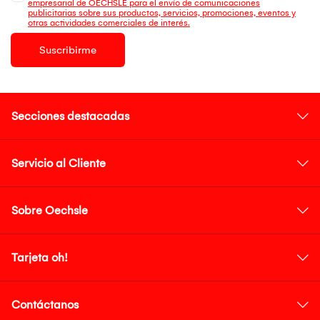
empresarial de OECHSLE para el envío de comunicaciones
publicitarias sobre sus productos, servicios, promociones, eventos y
otras actividades comerciales de interés.
Suscribirme
Secciones destacadas
Servicio al Cliente
Sobre Oechsle
Tarjeta oh!
Contáctanos