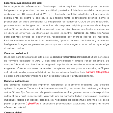
Elige tu nueva cámara sólo aquí
La categoría de
cámaras
en Oechsle.pe reúne equipos diseñados para capturar
imágenes con precisión, control y calidad profesional. Muchos modelos incorporan
grabación en 4K, conectividad Wi-Fi o Bluetooth, pantallas abatibles y funciones de
seguimiento de rostro u objetos, lo que facilita tanto la fotografía estática como la
producción de video profesional. La integración de sensores CMOS de alta resolución,
procesadores de imagen con capacidad de respuesta rápida y sistemas de enfoque
automático por detección de fase o contraste permite obtener resultados consistentes
en distintos entornos. En Oechsle.pe puedes encontrar
cámaras de fotos
diseñadas
para distintos niveles de experiencia, respaldadas por marcas líderes del mercado.
Explora modelos con lentes intercambiables, ópticas de alto rendimiento y funciones
inteligentes integradas, pensados para capturar cada imagen con la calidad que exige
el entorno actual.
Cámara profesional
Diseñada para fotografía de alto nivel, la
cámara fotográfica profesional
utiliza sensores
de formato completo o APS-C con alta sensibilidad y amplio rango dinámico. Su
cuerpo, fabricado en aleación de magnesio o policarbonato sellado, resiste condiciones
exigentes. Ofrece controles manuales completos, zapata para accesorios, múltiples
entradas de audio y compatibilidad con lentes intercambiables. Esta
cámara fotográfica
es ideal para capturar imágenes con precisión técnica y profundidad tonal.
Cámara instantánea
Las cámaras instantáneas imprimen fotografías al momento mediante una película
química integrada. Tiene un funcionamiento sencillo, con controles básicos y enfoque
automático o fijo. Su carcasa de plástico resistente alberga mecanismos de exposición
automática y flash incorporado. Valorada por su carácter lúdico y nostálgico, produce
imágenes físicas con bordes blancos, sin necesidad de dispositivos externos. No dejes
pasar el próximo
CyberWow
y encuentra promociones exclusivas. ¡Compra tu nueva
cámara en oferta
!
Cámara digital