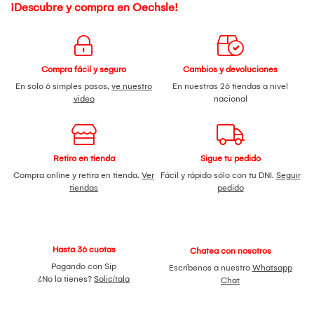
¡Descubre y compra en Oechsle!
Compra fácil y seguro
Cambios y devoluciones
En solo 6 simples pasos,
ve nuestro
En nuestras 26 tiendas a nivel
video
nacional
Retiro en tienda
Sigue tu pedido
Compra online y retira en tienda.
Ver
Fácil y rápido sólo con tu DNI.
Seguir
tiendas
pedido
Hasta 36 cuotas
Chatea con nosotros
Pagando con Sip
Escríbenos a nuestro
Whatsapp
¿No la tienes?
Solicítala
Chat