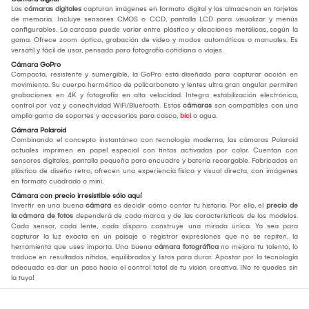
Las
cámaras digitales
capturan imágenes en formato digital y las almacenan en tarjetas
de memoria. Incluye sensores CMOS o CCD, pantalla LCD para visualizar y menús
configurables. La carcasa puede variar entre plástico y aleaciones metálicas, según la
gama. Ofrece zoom óptico, grabación de video y modos automáticos o manuales. Es
versátil y fácil de usar, pensada para fotografía cotidiana o viajes.
Cámara GoPro
Compacta, resistente y sumergible, la GoPro está diseñada para capturar acción en
movimiento. Su cuerpo hermético de policarbonato y lentes ultra gran angular permiten
grabaciones en 4K y fotografía en alta velocidad. Integra estabilización electrónica,
control por voz y conectividad WiFi/Bluetooth. Estas
cámaras
son compatibles con una
amplia gama de soportes y accesorios para casco,
bici
o agua.
Cámara Polaroid
Combinando el concepto instantáneo con tecnología moderna, las cámaras Polaroid
actuales imprimen en papel especial con tintas activadas por calor. Cuentan con
sensores digitales, pantalla pequeña para encuadre y batería recargable. Fabricadas en
plástico de diseño retro, ofrecen una experiencia física y visual directa, con imágenes
en formato cuadrado o mini.
Cámara con precio irresistible sólo aquí
Invertir en una buena
cámara
es decidir cómo contar tu historia. Por ello, el
precio de
la cámara de fotos
dependerá de cada marca y de las características de los modelos.
Cada sensor, cada lente, cada disparo construye una mirada única. Ya sea para
capturar la luz exacta en un paisaje o registrar expresiones que no se repiten, la
herramienta que uses importa. Una buena
cámara fotográfica
no mejora tu talento, lo
traduce en resultados nítidos, equilibrados y listos para durar. Apostar por la tecnología
adecuada es dar un paso hacia el control total de tu visión creativa. ¡No te quedes sin
la tuya!