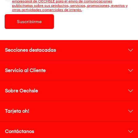
empresarial de OECHSLE para el envío de comunicaciones
publicitarias sobre sus productos, servicios, promociones, eventos y
otras actividades comerciales de interés.
Suscribirme
Secciones destacadas
Servicio al Cliente
Sobre Oechsle
Tarjeta oh!
Contáctanos