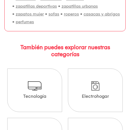
•
zapatillas deportivas
•
zapatillas urbanas
•
zapatos mujer
•
sofas
•
roperos
•
casacas y abrigos
•
perfumes
También puedes explorar nuestras
categorías
Tecnología
Electrohogar