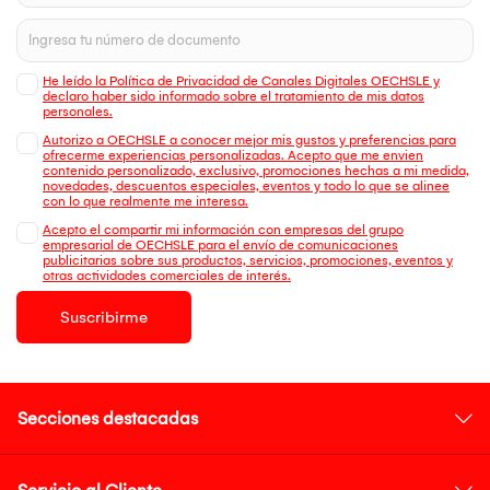
He leído la Política de Privacidad de Canales Digitales OECHSLE y
declaro haber sido informado sobre el tratamiento de mis datos
personales.
Autorizo a OECHSLE a conocer mejor mis gustos y preferencias para
ofrecerme experiencias personalizadas. Acepto que me envien
contenido personalizado, exclusivo, promociones hechas a mi medida,
novedades, descuentos especiales, eventos y todo lo que se alinee
con lo que realmente me interesa.
Acepto el compartir mi información con empresas del grupo
empresarial de OECHSLE para el envío de comunicaciones
publicitarias sobre sus productos, servicios, promociones, eventos y
otras actividades comerciales de interés.
Suscribirme
Secciones destacadas