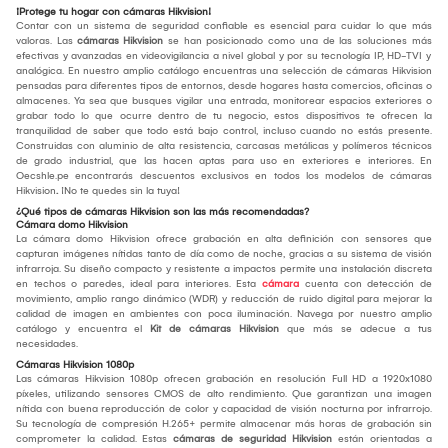
¡Protege tu hogar con cámaras Hikvision!
Contar con un sistema de seguridad confiable es esencial para cuidar lo que más
valoras. Las
cámaras Hikvision
se han posicionado como una de las soluciones más
efectivas y avanzadas en videovigilancia a nivel global y por su tecnología IP, HD-TVI y
analógica. En nuestro amplio catálogo encuentras una selección de cámaras Hikvision
pensadas para diferentes tipos de entornos, desde hogares hasta comercios, oficinas o
almacenes. Ya sea que busques vigilar una entrada, monitorear espacios exteriores o
grabar todo lo que ocurre dentro de tu negocio, estos dispositivos te ofrecen la
tranquilidad de saber que todo está bajo control, incluso cuando no estás presente.
Construidas con aluminio de alta resistencia, carcasas metálicas y polímeros técnicos
de grado industrial, que las hacen aptas para uso en exteriores e interiores. En
Oecshle.pe encontrarás descuentos exclusivos en todos los modelos de cámaras
Hikvision
.
¡No te quedes sin la tuya!
¿Qué tipos de cámaras Hikvision son las más recomendadas?
Cámara domo Hikvision
La cámara domo Hikvision ofrece grabación en alta definición con sensores que
capturan imágenes nítidas tanto de día como de noche, gracias a su sistema de visión
infrarroja. Su diseño compacto y resistente a impactos permite una instalación discreta
en techos o paredes, ideal para interiores. Esta
cámara
cuenta con detección de
movimiento, amplio rango dinámico (WDR) y reducción de ruido digital para mejorar la
calidad de imagen en ambientes con poca iluminación. Navega por nuestro amplio
catálogo y encuentra el
Kit de cámaras Hikvision
que más se adecue a tus
necesidades.
Cámaras Hikvision 1080p
Las cámaras Hikvision 1080p ofrecen grabación en resolución Full HD a 1920x1080
píxeles, utilizando sensores CMOS de alto rendimiento. Que garantizan una imagen
nítida con buena reproducción de color y capacidad de visión nocturna por infrarrojo.
Su tecnología de compresión H.265+ permite almacenar más horas de grabación sin
comprometer la calidad. Estas
cámaras de seguridad Hikvision
están orientadas a