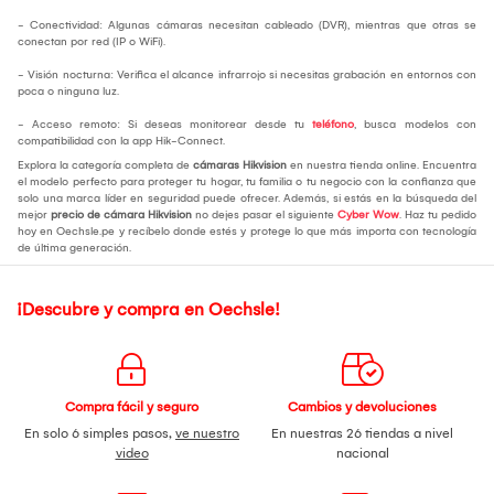
- Conectividad: Algunas cámaras necesitan cableado (DVR), mientras que otras se
conectan por red (IP o WiFi).
- Visión nocturna: Verifica el alcance infrarrojo si necesitas grabación en entornos con
poca o ninguna luz.
- Acceso remoto: Si deseas monitorear desde tu
teléfono
, busca modelos con
compatibilidad con la app Hik-Connect.
Explora la categoría completa de
cámaras Hikvision
en nuestra tienda online. Encuentra
el modelo perfecto para proteger tu hogar, tu familia o tu negocio con la confianza que
solo una marca líder en seguridad puede ofrecer. Además, si estás en la búsqueda del
mejor
precio de cámara Hikvision
no dejes pasar el siguiente
Cyber Wow
. Haz tu pedido
hoy en Oechsle.pe y recíbelo donde estés y protege lo que más importa con tecnología
de última generación.
¡Descubre y compra en Oechsle!
Compra fácil y seguro
Cambios y devoluciones
En solo 6 simples pasos,
ve nuestro
En nuestras 26 tiendas a nivel
video
nacional