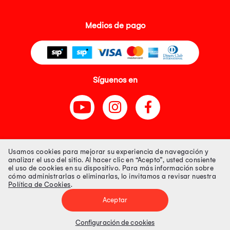
Medios de pago
Síguenos en
Tienda 100% Segura
Usamos cookies para mejorar su experiencia de navegación y
analizar el uso del sitio. Al hacer clic en “Acepto”, usted consiente
el uso de cookies en su dispositivo. Para más información sobre
Tiendas Peruanas S.A. R.U.C. Nº 20493020618. Todos los derechos
cómo administrarlas o eliminarlas, lo invitamos a revisar nuestra
reservados. Av. Aviación 2405 Piso 3, San Borja
Política de Cookies
.
Precios disponibles solo en www.oechsle.pe. Precios online publicados
pueden incluir descuento adicional. Precios sujetos a variaciones sin
Aceptar
previo aviso. Productos sujetos a disponibilidad de stock
El Oficial de Protección de Datos Personales de Tiendas Peruanas S.A.
identificada con RUC No. 20493020618 es el señor Juan Diego Gavelan
Configuración de cookies
Zegarra identificado con D.N.I. N° 45218133, cuyo correo corporativo de