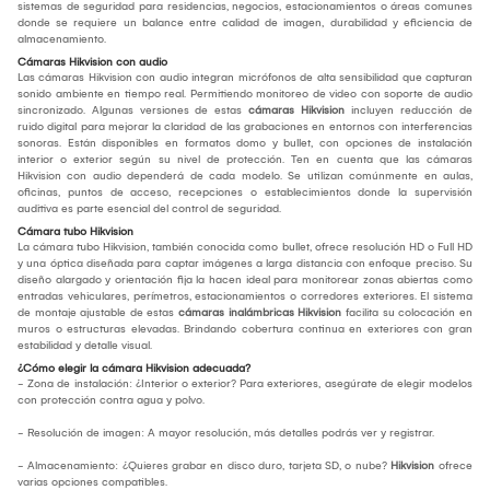
sistemas de seguridad para residencias, negocios, estacionamientos o áreas comunes
donde se requiere un balance entre calidad de imagen, durabilidad y eficiencia de
almacenamiento.
Cámaras Hikvision con audio
Las cámaras Hikvision con audio integran micrófonos de alta sensibilidad que capturan
sonido ambiente en tiempo real. Permitiendo monitoreo de video con soporte de audio
sincronizado. Algunas versiones de estas
cámaras Hikvision
incluyen reducción de
ruido digital para mejorar la claridad de las grabaciones en entornos con interferencias
sonoras. Están disponibles en formatos domo y bullet, con opciones de instalación
interior o exterior según su nivel de protección. Ten en cuenta que las cámaras
Hikvision con audio dependerá de cada modelo. Se utilizan comúnmente en aulas,
oficinas, puntos de acceso, recepciones o establecimientos donde la supervisión
auditiva es parte esencial del control de seguridad.
Cámara tubo Hikvision
La cámara tubo Hikvision, también conocida como bullet, ofrece resolución HD o Full HD
y una óptica diseñada para captar imágenes a larga distancia con enfoque preciso. Su
diseño alargado y orientación fija la hacen ideal para monitorear zonas abiertas como
entradas vehiculares, perímetros, estacionamientos o corredores exteriores. El sistema
de montaje ajustable de estas
cámaras inalámbricas Hikvision
facilita su colocación en
muros o estructuras elevadas. Brindando cobertura continua en exteriores con gran
estabilidad y detalle visual.
¿Cómo elegir la cámara Hikvision adecuada?
- Zona de instalación: ¿Interior o exterior? Para exteriores, asegúrate de elegir modelos
con protección contra agua y polvo.
- Resolución de imagen: A mayor resolución, más detalles podrás ver y registrar.
- Almacenamiento: ¿Quieres grabar en disco duro, tarjeta SD, o nube?
Hikvision
ofrece
varias opciones compatibles.