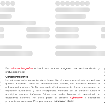
Esta
cámara fotográfica
es ideal para capturar imágenes con precisión técnica y
r
profundidad tonal.
n
Cámara instantánea
e
Las cámaras instantáneas imprimen fotografías al momento mediante una película
a
química integrada. Tiene un funcionamiento sencillo, con controles básicos y
a
enfoque automático o fijo. Su carcasa de plástico resistente alberga mecanismos de
s
exposición automática y flash incorporado. Valorada por su carácter lúdico y
r
nostálgico, produce imágenes físicas con bordes blancos, sin necesidad de
r
dispositivos externos. No dejes pasar el próximo
CyberWow
y encuentra
r
promociones exclusivas. ¡Compra tu nueva
cámara en oferta
!
e