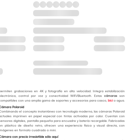
permiten grabaciones en 4K y fotografía en alta velocidad. Integra estabilización
electrónica, control por voz y conectividad WiFi/Bluetooth. Estas
cámaras
son
compatibles con una amplia gama de soportes y accesorios para casco,
bici
o agua.
Cámara Polaroid
Combinando el concepto instantáneo con tecnología moderna, las cámaras Polaroid
actuales imprimen en papel especial con tintas activadas por calor. Cuentan con
sensores digitales, pantalla pequeña para encuadre y batería recargable. Fabricadas
en plástico de diseño retro, ofrecen una experiencia física y visual directa, con
imágenes en formato cuadrado o mini.
Cámara con precio irresistible sólo aquí