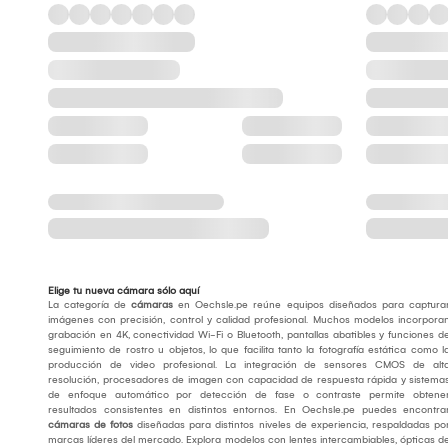
Elige tu nueva cámara sólo aquí
La categoría de
cámaras
en Oechsle.pe reúne equipos diseñados para captura
imágenes con precisión, control y calidad profesional. Muchos modelos incorpora
grabación en 4K, conectividad Wi-Fi o Bluetooth, pantallas abatibles y funciones d
seguimiento de rostro u objetos, lo que facilita tanto la fotografía estática como l
producción de video profesional. La integración de sensores CMOS de alt
resolución, procesadores de imagen con capacidad de respuesta rápida y sistema
de enfoque automático por detección de fase o contraste permite obtene
resultados consistentes en distintos entornos. En Oechsle.pe puedes encontra
cámaras de fotos
diseñadas para distintos niveles de experiencia, respaldadas po
marcas líderes del mercado. Explora modelos con lentes intercambiables, ópticas d