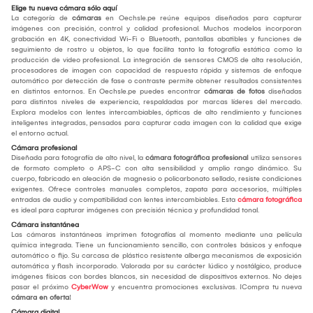
Elige tu nueva cámara sólo aquí
La categoría de
cámaras
en Oechsle.pe reúne equipos diseñados para capturar
imágenes con precisión, control y calidad profesional. Muchos modelos incorporan
grabación en 4K, conectividad Wi-Fi o Bluetooth, pantallas abatibles y funciones de
seguimiento de rostro u objetos, lo que facilita tanto la fotografía estática como la
producción de video profesional. La integración de sensores CMOS de alta resolución,
procesadores de imagen con capacidad de respuesta rápida y sistemas de enfoque
automático por detección de fase o contraste permite obtener resultados consistentes
en distintos entornos. En Oechsle.pe puedes encontrar
cámaras de fotos
diseñadas
para distintos niveles de experiencia, respaldadas por marcas líderes del mercado.
Explora modelos con lentes intercambiables, ópticas de alto rendimiento y funciones
inteligentes integradas, pensados para capturar cada imagen con la calidad que exige
el entorno actual.
Cámara profesional
Diseñada para fotografía de alto nivel, la
cámara fotográfica profesional
utiliza sensores
de formato completo o APS-C con alta sensibilidad y amplio rango dinámico. Su
cuerpo, fabricado en aleación de magnesio o policarbonato sellado, resiste condiciones
exigentes. Ofrece controles manuales completos, zapata para accesorios, múltiples
entradas de audio y compatibilidad con lentes intercambiables. Esta
cámara fotográfica
es ideal para capturar imágenes con precisión técnica y profundidad tonal.
Cámara instantánea
Las cámaras instantáneas imprimen fotografías al momento mediante una película
química integrada. Tiene un funcionamiento sencillo, con controles básicos y enfoque
automático o fijo. Su carcasa de plástico resistente alberga mecanismos de exposición
automática y flash incorporado. Valorada por su carácter lúdico y nostálgico, produce
imágenes físicas con bordes blancos, sin necesidad de dispositivos externos. No dejes
pasar el próximo
CyberWow
y encuentra promociones exclusivas. ¡Compra tu nueva
cámara en oferta
!
Cámara digital