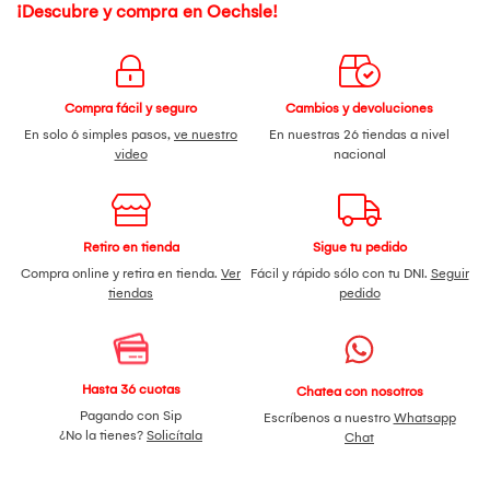
¡Descubre y compra en Oechsle!
Compra fácil y seguro
Cambios y devoluciones
En solo 6 simples pasos,
ve nuestro
En nuestras 26 tiendas a nivel
video
nacional
Retiro en tienda
Sigue tu pedido
Compra online y retira en tienda.
Ver
Fácil y rápido sólo con tu DNI.
Seguir
tiendas
pedido
Hasta 36 cuotas
Chatea con nosotros
Pagando con Sip
Escríbenos a nuestro
Whatsapp
¿No la tienes?
Solicítala
Chat