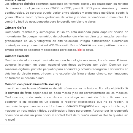
Las
cámaras digitales
capturan imágenes en formato digital y las almacenan en tarjetas
de memoria. Incluye sensores CMOS o CCD, pantalla LCD para visualizar y menús
configurables. La carcasa puede variar entre plástico y aleaciones metálicas, según la
gama. Ofrece zoom óptico, grabación de video y modos automáticos o manuales. Es
versátil y fácil de usar, pensada para fotografía cotidiana o viajes.
Cámara GoPro
Compacta, resistente y sumergible, la GoPro está diseñada para capturar acción en
movimiento. Su cuerpo hermético de policarbonato y lentes ultra gran angular permiten
grabaciones en 4K y fotografía en alta velocidad. Integra estabilización electrónica,
control por voz y conectividad WiFi/Bluetooth. Estas
cámaras
son compatibles con una
amplia gama de soportes y accesorios para casco,
bici
o agua.
Cámara Polaroid
Combinando el concepto instantáneo con tecnología moderna, las cámaras Polaroid
actuales imprimen en papel especial con tintas activadas por calor. Cuentan con
sensores digitales, pantalla pequeña para encuadre y batería recargable. Fabricadas en
plástico de diseño retro, ofrecen una experiencia física y visual directa, con imágenes
en formato cuadrado o mini.
Cámara con precio irresistible sólo aquí
Invertir en una buena
cámara
es decidir cómo contar tu historia. Por ello, el
precio de
la cámara de fotos
dependerá de cada marca y de las características de los modelos.
Cada sensor, cada lente, cada disparo construye una mirada única. Ya sea para
capturar la luz exacta en un paisaje o registrar expresiones que no se repiten, la
herramienta que uses importa. Una buena
cámara fotográfica
no mejora tu talento, lo
traduce en resultados nítidos, equilibrados y listos para durar. Apostar por la tecnología
adecuada es dar un paso hacia el control total de tu visión creativa. ¡No te quedes sin
la tuya!