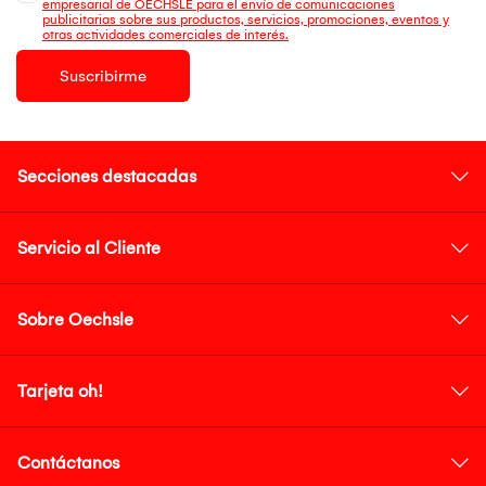
empresarial de OECHSLE para el envío de comunicaciones
publicitarias sobre sus productos, servicios, promociones, eventos y
otras actividades comerciales de interés.
Suscribirme
Secciones destacadas
Servicio al Cliente
Sobre Oechsle
Tarjeta oh!
Contáctanos