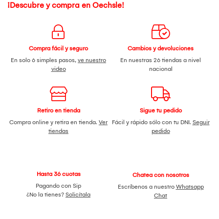
¡Descubre y compra en Oechsle!
Compra fácil y seguro
Cambios y devoluciones
En solo 6 simples pasos,
ve nuestro
En nuestras 26 tiendas a nivel
video
nacional
Retiro en tienda
Sigue tu pedido
Compra online y retira en tienda.
Ver
Fácil y rápido sólo con tu DNI.
Seguir
tiendas
pedido
Hasta 36 cuotas
Chatea con nosotros
Pagando con Sip
Escríbenos a nuestro
Whatsapp
¿No la tienes?
Solicítala
Chat