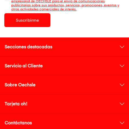
empresarial de OECHSLE para el envío de comunicaciones
publicitarias sobre sus productos, servicios, promociones, eventos y
otras actividades comerciales de interés.
Suscribirme
Secciones destacadas
Servicio al Cliente
Sobre Oechsle
Tarjeta oh!
Contáctanos