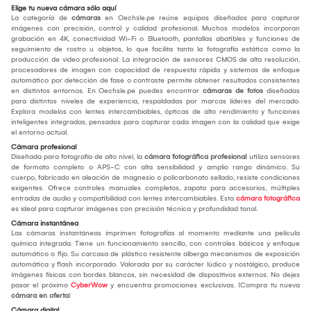
Elige tu nueva cámara sólo aquí
La categoría de
cámaras
en Oechsle.pe reúne equipos diseñados para capturar
imágenes con precisión, control y calidad profesional. Muchos modelos incorporan
grabación en 4K, conectividad Wi-Fi o Bluetooth, pantallas abatibles y funciones de
seguimiento de rostro u objetos, lo que facilita tanto la fotografía estática como la
producción de video profesional. La integración de sensores CMOS de alta resolución,
procesadores de imagen con capacidad de respuesta rápida y sistemas de enfoque
automático por detección de fase o contraste permite obtener resultados consistentes
en distintos entornos. En Oechsle.pe puedes encontrar
cámaras de fotos
diseñadas
para distintos niveles de experiencia, respaldadas por marcas líderes del mercado.
Explora modelos con lentes intercambiables, ópticas de alto rendimiento y funciones
inteligentes integradas, pensados para capturar cada imagen con la calidad que exige
el entorno actual.
Cámara profesional
Diseñada para fotografía de alto nivel, la
cámara fotográfica profesional
utiliza sensores
de formato completo o APS-C con alta sensibilidad y amplio rango dinámico. Su
cuerpo, fabricado en aleación de magnesio o policarbonato sellado, resiste condiciones
exigentes. Ofrece controles manuales completos, zapata para accesorios, múltiples
entradas de audio y compatibilidad con lentes intercambiables. Esta
cámara fotográfica
es ideal para capturar imágenes con precisión técnica y profundidad tonal.
Cámara instantánea
Las cámaras instantáneas imprimen fotografías al momento mediante una película
química integrada. Tiene un funcionamiento sencillo, con controles básicos y enfoque
automático o fijo. Su carcasa de plástico resistente alberga mecanismos de exposición
automática y flash incorporado. Valorada por su carácter lúdico y nostálgico, produce
imágenes físicas con bordes blancos, sin necesidad de dispositivos externos. No dejes
pasar el próximo
CyberWow
y encuentra promociones exclusivas. ¡Compra tu nueva
cámara en oferta
!
Cámara digital