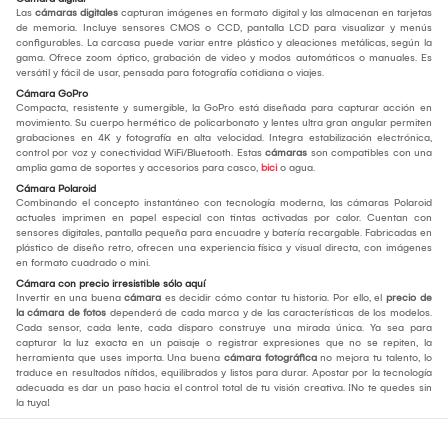
Las
cámaras digitales
capturan imágenes en formato digital y las almacenan en tarjetas
de memoria. Incluye sensores CMOS o CCD, pantalla LCD para visualizar y menús
configurables. La carcasa puede variar entre plástico y aleaciones metálicas, según la
gama. Ofrece zoom óptico, grabación de video y modos automáticos o manuales. Es
versátil y fácil de usar, pensada para fotografía cotidiana o viajes.
Cámara GoPro
Compacta, resistente y sumergible, la GoPro está diseñada para capturar acción en
movimiento. Su cuerpo hermético de policarbonato y lentes ultra gran angular permiten
grabaciones en 4K y fotografía en alta velocidad. Integra estabilización electrónica,
control por voz y conectividad WiFi/Bluetooth. Estas
cámaras
son compatibles con una
amplia gama de soportes y accesorios para casco,
bici
o agua.
Cámara Polaroid
Combinando el concepto instantáneo con tecnología moderna, las cámaras Polaroid
actuales imprimen en papel especial con tintas activadas por calor. Cuentan con
sensores digitales, pantalla pequeña para encuadre y batería recargable. Fabricadas en
plástico de diseño retro, ofrecen una experiencia física y visual directa, con imágenes
en formato cuadrado o mini.
Cámara con precio irresistible sólo aquí
Invertir en una buena
cámara
es decidir cómo contar tu historia. Por ello, el
precio de
la cámara de fotos
dependerá de cada marca y de las características de los modelos.
Cada sensor, cada lente, cada disparo construye una mirada única. Ya sea para
capturar la luz exacta en un paisaje o registrar expresiones que no se repiten, la
herramienta que uses importa. Una buena
cámara fotográfica
no mejora tu talento, lo
traduce en resultados nítidos, equilibrados y listos para durar. Apostar por la tecnología
adecuada es dar un paso hacia el control total de tu visión creativa. ¡No te quedes sin
la tuya!