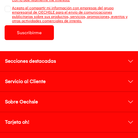
Acepto el compartir mi información con empresas del grupo
empresarial de OECHSLE para el envío de comunicaciones
publicitarias sobre sus productos, servicios, promociones, eventos y
otras actividades comerciales de interés.
Suscribirme
Secciones destacadas
Servicio al Cliente
Sobre Oechsle
Tarjeta oh!