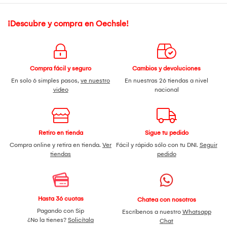
¡Descubre y compra en Oechsle!
Compra fácil y seguro
Cambios y devoluciones
En solo 6 simples pasos,
ve nuestro
En nuestras 26 tiendas a nivel
video
nacional
Retiro en tienda
Sigue tu pedido
Compra online y retira en tienda.
Ver
Fácil y rápido sólo con tu DNI.
Seguir
tiendas
pedido
Hasta 36 cuotas
Chatea con nosotros
Pagando con Sip
Escríbenos a nuestro
Whatsapp
¿No la tienes?
Solicítala
Chat