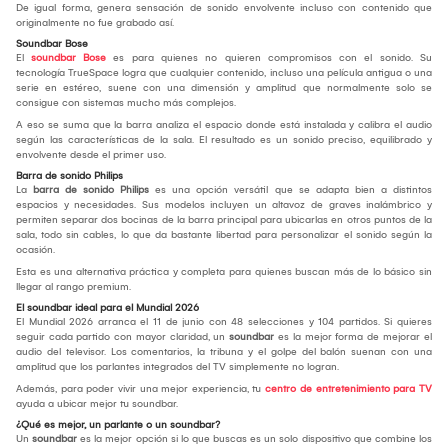
De igual forma, genera sensación de sonido envolvente incluso con contenido que
originalmente no fue grabado así.
Soundbar Bose
El
soundbar Bose
es para quienes no quieren compromisos con el sonido. Su
tecnología TrueSpace logra que cualquier contenido, incluso una película antigua o una
serie en estéreo, suene con una dimensión y amplitud que normalmente solo se
consigue con sistemas mucho más complejos.
A eso se suma que la barra analiza el espacio donde está instalada y calibra el audio
según las características de la sala. El resultado es un sonido preciso, equilibrado y
envolvente desde el primer uso.
Barra de sonido Philips
La
barra de sonido Philips
es una opción versátil que se adapta bien a distintos
espacios y necesidades. Sus modelos incluyen un altavoz de graves inalámbrico y
permiten separar dos bocinas de la barra principal para ubicarlas en otros puntos de la
sala, todo sin cables, lo que da bastante libertad para personalizar el sonido según la
ocasión.
Esta es una alternativa práctica y completa para quienes buscan más de lo básico sin
llegar al rango premium.
El soundbar ideal para el Mundial 2026
El Mundial 2026 arranca el 11 de junio con 48 selecciones y 104 partidos. Si quieres
seguir cada partido con mayor claridad, un
soundbar
es la mejor forma de mejorar el
audio del televisor. Los comentarios, la tribuna y el golpe del balón suenan con una
amplitud que los parlantes integrados del TV simplemente no logran.
Además, para poder vivir una mejor experiencia, tu
centro de entretenimiento para TV
ayuda a ubicar mejor tu soundbar.
¿Qué es mejor, un parlante o un soundbar?
Un
soundbar
es la mejor opción si lo que buscas es un solo dispositivo que combine los