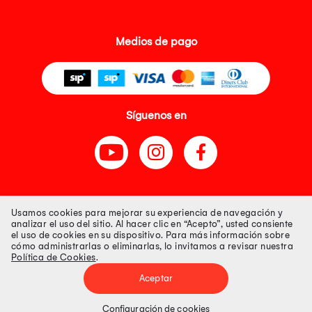
Medios de pago
Síguenos en
Tienda 100% Segura
Usamos cookies para mejorar su experiencia de navegación y
analizar el uso del sitio. Al hacer clic en “Acepto”, usted consiente
el uso de cookies en su dispositivo. Para más información sobre
Tiendas Peruanas S.A. R.U.C. Nº 20493020618. Todos los derechos
cómo administrarlas o eliminarlas, lo invitamos a revisar nuestra
reservados. Av. Aviación 2405 Piso 3, San Borja
Política de Cookies
.
Precios disponibles solo en www.oechsle.pe. Precios online publicados
pueden incluir descuento adicional. Precios sujetos a variaciones sin
Aceptar
previo aviso. Productos sujetos a disponibilidad de stock
El Oficial de Protección de Datos Personales de Tiendas Peruanas S.A.
identificada con RUC No. 20493020618 es el señor Juan Diego Gavelan
Configuración de cookies
Zegarra identificado con D.N.I. N° 45218133, cuyo correo corporativo de