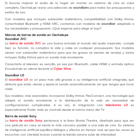
Si buscas mejorar el audio de tu hogar sin montar un sistema de cine en casa
completo, Oechsle.pe reúne una selección de
soundbars
para todos los presupuestos y
estilos de uso.
Con modelos que incluyen subwoofer inalámbrico, compatibilidad con Dolby Atmos,
conectividad Bluetooth y HDMI ARC, contamos con modelos de
soundbar
adaptado a
tus necesidades y presupuesto. ¿Qué esperas para elegir el tuyo?
Marcas de barras de sonido en Oechsle.pe
Soundbar JVC
La
barra de sonido JVC
es una buena entrada al mundo del audio mejorado: cumple
bien su función, no complica la vida y cabe en cualquier presupuesto. Sus modelos
vienen con subwoofer inalámbrico para que los graves se sientan de verdad, y varios
incluyen Dolby Atmos para un sonido más envolvente.
Conectarla al televisor es sencillo, ya sea por Bluetooth, cable HDMI o entrada óptica.
Encuéntralo en oferta durante el
Cyber Wow
.
Soundbar LG
El
soundbar LG
va un paso más allá gracias a su inteligencia artificial integrada, que
detecta qué estás viendo y ajusta el sonido automáticamente, sin que tengas que tocar
nada.
Sus modelos más avanzados incorporan Dolby Atmos FlexConnect, una tecnología que
adapta el sonido envolvente a la distribución de tu sala sin necesidad de
configuraciones complicadas. A su vez, la integración con
televisores LG
es
especialmente fluida: todo se controla desde el mismo menú del TV.
Barra de sonido Sony
La
barra de sonido Sony
pertenece a la línea Bravia Theatre, diseñada para que ver
una película en casa se sienta lo más cercano posible a una sala de cine. Su sistema
de inteligencia artificial equilibra diálogos y efectos en tiempo real, así que las voces se
escuchan con claridad incluso cuando la banda sonora sube de intensidad.