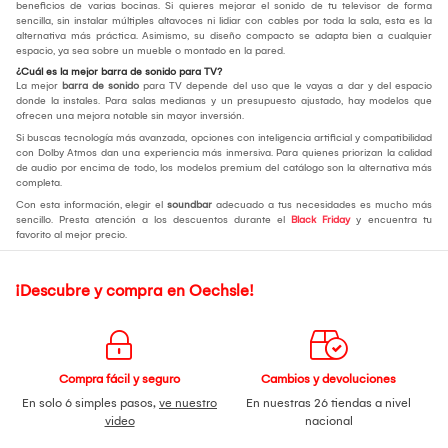
beneficios de varias bocinas. Si quieres mejorar el sonido de tu televisor de forma
sencilla, sin instalar múltiples altavoces ni lidiar con cables por toda la sala, esta es la
alternativa más práctica. Asimismo, su diseño compacto se adapta bien a cualquier
espacio, ya sea sobre un mueble o montado en la pared.
¿Cuál es la mejor barra de sonido para TV?
La mejor
barra de sonido
para TV depende del uso que le vayas a dar y del espacio
donde la instales. Para salas medianas y un presupuesto ajustado, hay modelos que
ofrecen una mejora notable sin mayor inversión.
Si buscas tecnología más avanzada, opciones con inteligencia artificial y compatibilidad
con Dolby Atmos dan una experiencia más inmersiva. Para quienes priorizan la calidad
de audio por encima de todo, los modelos premium del catálogo son la alternativa más
completa.
Con esta información, elegir el
soundbar
adecuado a tus necesidades es mucho más
sencillo. Presta atención a los descuentos durante el
Black Friday
y encuentra tu
favorito al mejor precio.
¡Descubre y compra en Oechsle!
Compra fácil y seguro
Cambios y devoluciones
En solo 6 simples pasos,
ve nuestro
En nuestras 26 tiendas a nivel
video
nacional