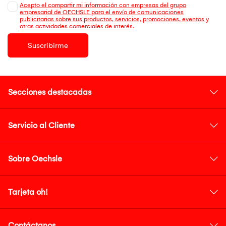
Acepto el compartir mi información con empresas del grupo
empresarial de OECHSLE para el envío de comunicaciones
publicitarias sobre sus productos, servicios, promociones, eventos y
otras actividades comerciales de interés.
Suscribirme
Secciones destacadas
Servicio al Cliente
Sobre Oechsle
Tarjeta oh!
Contáctanos