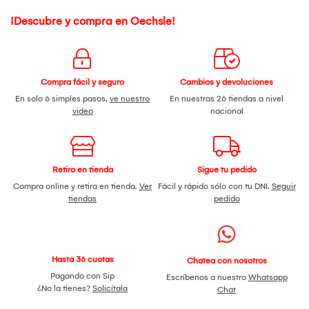
¡Descubre y compra en Oechsle!
Compra fácil y seguro
Cambios y devoluciones
En solo 6 simples pasos,
ve nuestro
En nuestras 26 tiendas a nivel
video
nacional
Retiro en tienda
Sigue tu pedido
Compra online y retira en tienda.
Ver
Fácil y rápido sólo con tu DNI.
Seguir
tiendas
pedido
Hasta 36 cuotas
Chatea con nosotros
Pagando con Sip
Escríbenos a nuestro
Whatsapp
¿No la tienes?
Solicítala
Chat